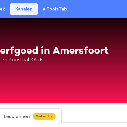
eek
Kanalen
aiToolsTab
erfgoed in Amersfoort
 en Kunsthal KAdE
Lesplannen
Wat is dit?