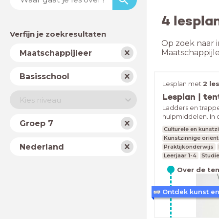
4 lespla
Verfijn je zoekresultaten
Op zoek naar i
Vak
Maatschappijl
Maatschappijleer
Schooltype
Basisschool
Lesplan met
2 le
Niveau
Kies niveau
Ladders en trappe
hulpmiddelen. In 
Jaar
Groep 7
zichtbaar hoe lad
Culturele en kunst
lang kunstenaars 
Kunstzinnige oriënt
Land
inspireren. Aanlei
Nederland
Praktijkonderwijs
het oorlogsmonum
Leerjaar 1-4
Studie
Armando.
Over de ten