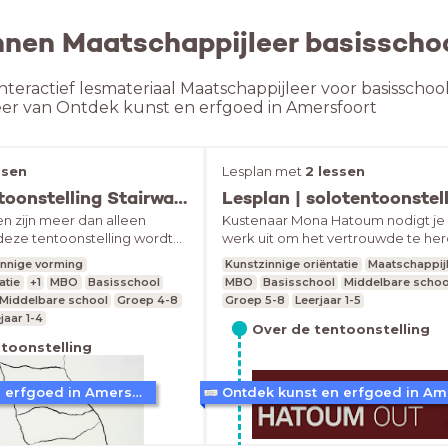
nnen Maatschappijleer basisschoo
nteractief lesmateriaal Maatschappijleer voor basisschoo
eer van Ontdek kunst en erfgoed in Amersfoort
ssen
Lesplan met
2 lessen
Lesplan | tentoonstelling Stairway to..?
n zijn meer dan alleen
Kustenaar Mona Hatoum nodigt je
deze tentoonstelling wordt
werk uit om het vertrouwde te h
ders en trappen al generaties
en na te denken over je eigen gev
zinnige vorming
Kunstzinnige oriëntatie
Maatschappij
en ontwerpers blijven
veiligheid en verbondenheid in de
atie
+1
MBO
Basisschool
MBO
Basisschool
Middelbare schoo
ding van de tentoonstelling is
tentoonstelling Inside Out.
Middelbare school
Groep 4-8
Groep 5-8
Leerjaar 1-5
ent ‘De Ladder’ van
jaar 1-4
Over de tentoonstelling
toonstelling
Ontdek kunst en erfgoed in Amersfoort