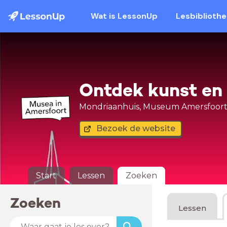
Wat is LessonUp
Lesbiblioth
Ontdek kunst en 
Mondriaanhuis, Museum Amersfoort
Bezoek de website
Start
Lessen
Zoeken
Zoeken
Lessen