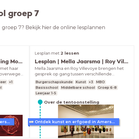
l groep 7
l groep 7? Bekijk hier de online lesplannen
Lesplan met
2 lessen
Lesplan | solotentoonstelling Mona Hatoum
Lesplan | Mella Jaarsma | Roy Villevoye
 met haar
Mella Jaarsma en Roy Villevoye brengen het
eroverwegen
gesprek op gang tussen verschillende
oel van
culturen en laten je nadenken over hoe we
leer
+1
Burgerschapskunde
Kunst
+3
MBO
naar andere mensen kijken en hoe we elkaar
l
Basisschool
Middelbare school
Groep 6-8
begrijpen. In de tentoonstellingen
Leerjaar 1-5
onderzoeken de kunstenaars thema’s als:
identiteit, cultuur en menselijke verbinding.
Over de tentoonstelling
Ontdek kunst en erfgoed in Amersfoort
Ontdek kunst en erfgoed in Amersfoort