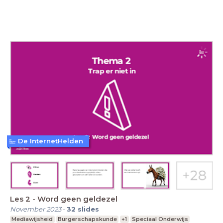
De InternetHelden
Les 2 - Word geen geldezel
November 2023
-
32
slides
Mediawijsheid
Burgerschapskunde
+1
Speciaal Onderwijs