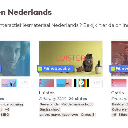
en Nederlands
nteractief lesmateriaal Nederlands ? Bekijk hier de onl
Filmeducatie
Filme
Luister
Gratis
des
February 2026
-
29
slides
Septemb
innige vorming
Nederlands
Middelbare school
Beeldend
ij
+6
Basisschool
Culturele
MBO
vmbo, mavo, havo, vwo
Groep 8
+9
Midd
 vwo
vmbo g, t
Leerjaar 