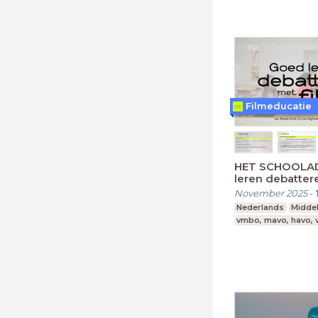
Filmeducatie
HET SCHOOLAD
leren debatter
korte film
November 2025
-
Nederlands
Midde
vmbo, mavo, havo,