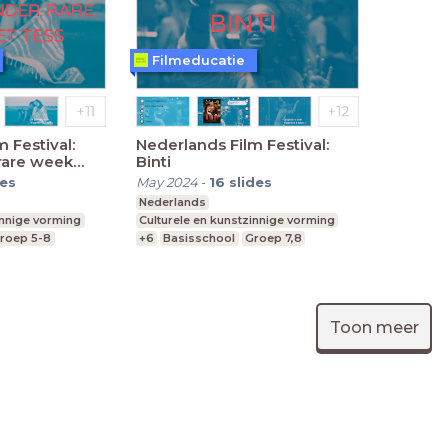
Filmeducatie
 Festival:
Nederlands Film Festival:
 rare week
Binti
des
May 2024
-
16
slides
Nederlands
innige vorming
Culturele en kunstzinnige vorming
roep 5-8
+6
Basisschool
Groep 7,8
Toon meer