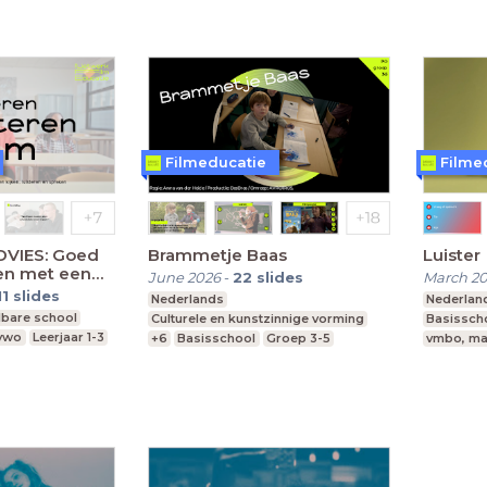
Filmeducatie
Filme
VIES: Goed
Brammetje Baas
Luister
en met een
June 2026
-
22
slides
March 2
11
slides
Nederlands
Nederlan
lbare school
Culturele en kunstzinnige vorming
Basissch
 vwo
Leerjaar 1-3
+6
Basisschool
Groep 3-5
vmbo, ma