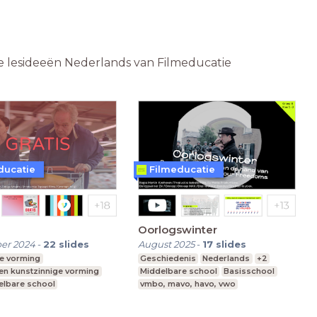
ine lesideeën Nederlands van Filmeducatie
ducatie
Filmeducatie
Oorlogswinter
er 2024
-
22
slides
August 2025
-
17
slides
e vorming
Geschiedenis
Nederlands
+2
 en kunstzinnige vorming
Middelbare school
Basisschool
elbare school
vmbo, mavo, havo, vwo
, mavo, havo, vwo
3-6