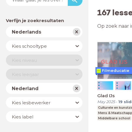
167 less
Verfijn je zoekresultaten
Op zoek naar i
Vak
Nederlands
Schooltype
Kies schooltype
Niveau
Kies niveau
Filmeducatie
Jaar
Kies leerjaar
Land
Nederland
Glad IJs
Lesbewerker
May 2025
-
19
sli
Kies lesbewerker
Culturele en kunstz
Mens & Maatschapp
Label
Kies label
Middelbare school
vmbo, mavo, havo,