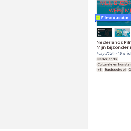
Filmeducatie
Nederlands Film
Mijn bijzonder
met Tess
May 2024
-
15
sli
Nederlands
Culturele en kunstz
+6
Basisschool
G