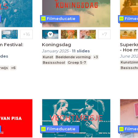
Filmeducatie
Filme
 Festival:
Koningsdag
Superkr
- Hoe m
January 2025
-
11
slides
boekve
ides
June 20
Kunst
Beeldende vorming
+3
Kunstzinn
Basisschool
Groep 5-7
wijs
+6
Basissch
 vwo
Leerjaar 3-6
Filmeducatie
Filme