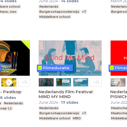
14
slides
June 2024
-
14
slides
March 2
lbare school
Nederlands
Nederlan
 havo, vwo
Burgerschapsonderwijs
+7
Burgersc
Middelbare school
vmbo, mavo, havo, vwo
Leerjaar 1-6
Filmeducatie
Filme
 - Pestkop
Nederlands Film Festival:
Nederla
MIND MY MIND
PISNIC
15
slides
June 2024
-
17
slides
June 20
e
Nederlands
Nederlands
Maatscha
oep 1,2
Burgerschapsonderwijs
+7
Maatscha
Middelbare school
MBO
Middelba
vmbo, mavo, havo, vwo
mavo, ha