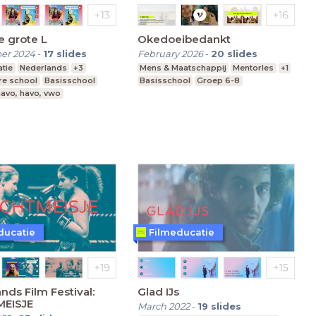
e grote L
Okedoeibedankt
er 2024
-
17
slides
February 2026
-
20
slides
tie
Nederlands
+3
Mens & Maatschappij
Mentorles
+1
re school
Basisschool
Basisschool
Groep 6-8
avo, havo, vwo
ducatie
Filmeducatie
nds Film Festival:
Glad IJs
EISJE
March 2022
-
19
slides