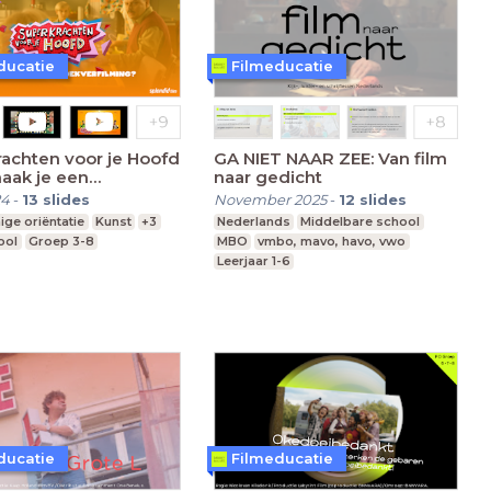
ducatie
Filmeducatie
achten voor je Hoofd
GA NIET NAAR ZEE: Van film
aak je een
naar gedicht
rfilming?
24
-
13
slides
November 2025
-
12
slides
ige oriëntatie
Kunst
+3
Nederlands
Middelbare school
ool
Groep 3-8
MBO
vmbo, mavo, havo, vwo
Leerjaar 1-6
ducatie
Filmeducatie