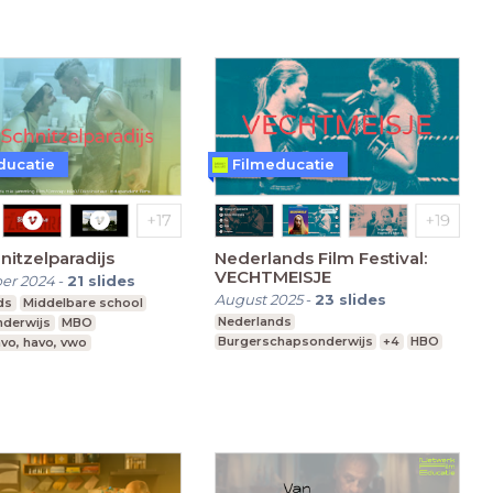
ducatie
Filmeducatie
nitzelparadijs
Nederlands Film Festival:
VECHTMEISJE
er 2024
-
21
slides
August 2025
-
23
slides
ds
Middelbare school
Nederlands
nderwijs
MBO
Burgerschapsonderwijs
+4
HBO
vo, havo, vwo