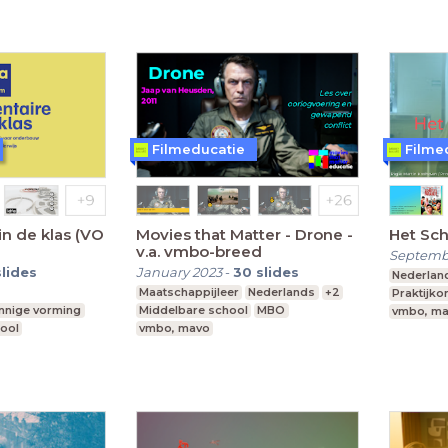
Filmeducatie
Filme
n de klas (VO
Movies that Matter - Drone -
Het Sch
v.a. vmbo-breed
Septemb
slides
January 2023
-
30
slides
Nederlan
Maatschappijleer
Nederlands
+2
Praktijko
innige vorming
Middelbare school
MBO
vmbo, ma
ool
vmbo, mavo
eerjaar 1-3