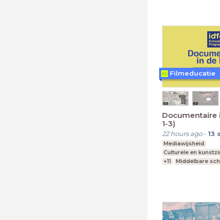
Filmeducatie
Documentaire i
1-3)
22 hours ago
-
13
Mediawijsheid
Culturele en kunstz
+11
Middelbare sch
mavo, havo, vwo
L