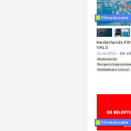
Filmeducatie
Nederlands Film
VALS
June 2024
-
20
sl
Nederlands
Burgerschapsonder
Middelbare school
vmbo, mavo, havo,
Filmeducatie