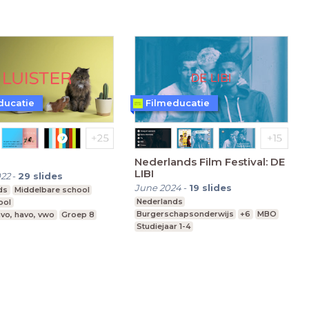
ducatie
Filmeducatie
Nederlands Film Festival: DE
LIBI
022
-
29
slides
June 2024
-
19
slides
ds
Middelbare school
Nederlands
ool
Burgerschapsonderwijs
+6
MBO
vo, havo, vwo
Groep 8
Studiejaar 1-4