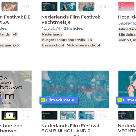
 Festival: DE
Nederlands Film Festival:
Hotel d
PISA
Vechtmeisje
Septemb
ides
May 2024
-
23
slides
Filmeduca
lands
+11
Nederlands
Middelba
Burgerschapsonderwijs
+4
vmbo t, m
eerjaar 2-6
Basisschool
Middelbare school
vmbo, mavo, havo, vwo
Filmeducatie
Filme
k hoe een
Nederlands Film Festival:
Nederla
gebouwd
BON BINI HOLLAND 2
VECHTM