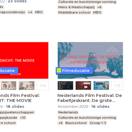
022
-
23
slides
Culturele en kunstzinnige vorming
ds
Mens & Maatschappij
+6
hapsonderwijs
+4
HBO
Middelbare school
MBO
vmbo, mavo, havo, vwo
ducatie
Filmeducatie
nds Film Festival:
Nederlands Film Festival: De
HT: THE MOVIE
Fabeltjeskrant: De grote
dierenbosspelen
24
-
18
slides
November 2025
-
16
slides
ppijwetenschappen
Nederlands
ppijkunde
+10
Culturele en kunstzinnige vorming
re school
+6
Basisschool
Groep 1-3
vo, vwo
Leerjaar 2-6