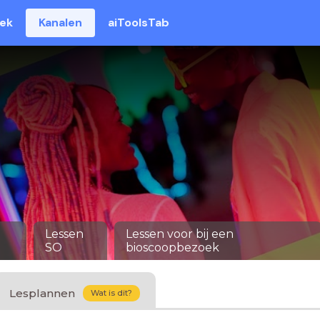
eek
Kanalen
aiToolsTab
Lessen
Lessen voor bij een
SO
bioscoopbezoek
Lesplannen
Wat is dit?