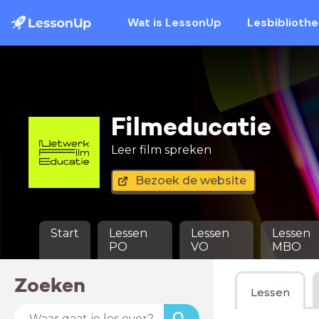
Wat is LessonUp
Lesbiblioth
Filmeducatie
Leer film spreken
Bezoek de website
Start
Lessen
Lessen
Lessen
PO
VO
MBO
Zoeken
Lessen