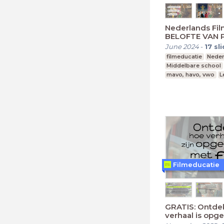
Nederlands Film
BELOFTE VAN 
June 2024
-
17
sl
filmeducatie
Neder
Middelbare school
mavo, havo, vwo
L
Filmeducatie
GRATIS: Ontde
verhaal is op