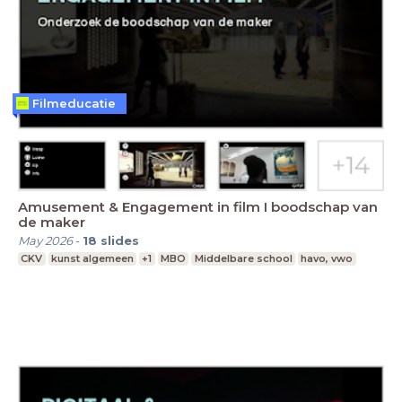
Filmeducatie
Amusement & Engagement in film I boodschap van
de maker
May 2026
-
18
slides
CKV
kunst algemeen
+1
MBO
Middelbare school
havo, vwo