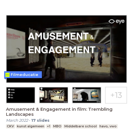
Filmeducatie
Amusement & Engagement in film: Trembling
Landscapes
March 2022
-
17
slides
CKV
kunst algemeen
+1
MBO
Middelbare school
havo, vwo