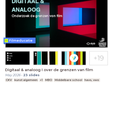
Filmeducatie
Digitaal & analoog I over de grenzen van film
May 2026
-
23
slides
CKV
kunst algemeen
+1
MBO
Middelbare school
havo, vwo