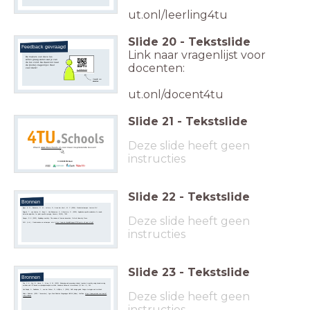
ut.onl/leerling4tu
Slide
20
-
Tekstslide
Feedback gevraagd
Link naar vragenlijst voor
De makers van deze les
willen graag weten wat je van
de les vond. Ga daarvoor naar
docenten:
de (korte) vragenlijst. Heel
veel dank!
ut.onl/docent4tu
Vragenlijst voor
docenten
ut.onl/docent4tu
Slide
21
-
Tekstslide
Deze slide heeft geen
Check
www.4tuschools.nl
voor meer inspirerende lessen!
instructies
Slide
22
-
Tekstslide
Bronnen
Eger, A. O., Bonnema, G. M., Lutters, D., & van der Voort, M. C. (2004).
Productontwerpen.
Lemma B.V.
Ruigrok, T., van Henten, E., Booij, J., Van Boheemen, K., & Kootstra, G. (2020). Application-specific evaluation of a weed-
detection algorithm for plant-specific spraying.
Sensors, 20
(24), 7262.
Deze slide heeft geen
Sawyer, R. K. (2012).
Explaining creativity: The science of human innovation
. Oxford University Press.
SLO. (z.d.).
Onderzoeken en ontwerpen
. slo.nl.
https://www.slo.nl/publish/pages/5743/poster-a3-went-v2.pdf
instructies
Slide
23
-
Tekstslide
Bronnen
Tan, C. K., Aris, B., Harun, J., & Lee, K. W. (2012). Enhancing and assessing student teachers' creativity using brainstorming
activities and ICT-based morphological analysis method.
Academic Research International, 2
(1 Part II), 241.
Van Boeijen, A., Daalhuizen, J., van der Schoor, R., & Zijlstra, J. (2014).
Delft design guide: Design strategies and methods.
Deze slide heeft geen
Vision + Robotics. (2020, 7 december).
Agro Food Robotics Wageningen U&R NL
[Video]. YouTube.
https://www.youtube.com/watch?
v=68_zvFibxds
instructies