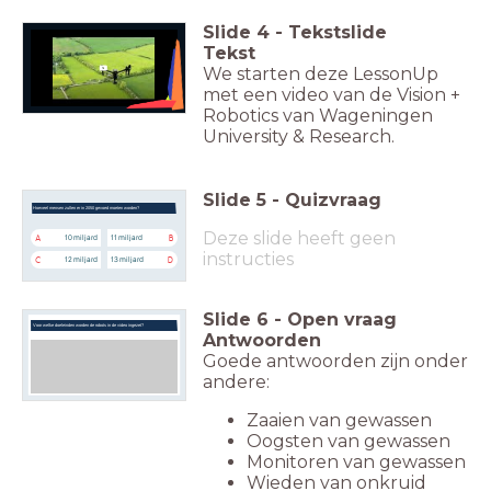
Slide
4
-
Tekstslide
Tekst
We starten deze LessonUp
met een video van de Vision +
Robotics van Wageningen
University & Research.
Slide
5
-
Quizvraag
Hoeveel mensen zullen er in 2050 gevoed moeten worden?
Deze slide heeft geen
10 miljard
11 miljard
A
B
instructies
12 miljard
13 miljard
C
D
Slide
6
-
Open vraag
Voor welke doeleinden worden de robots in de video ingezet?
Antwoorden
Goede antwoorden zijn onder
andere:
Zaaien van gewassen
Oogsten van gewassen
Monitoren van gewassen
Wieden van onkruid