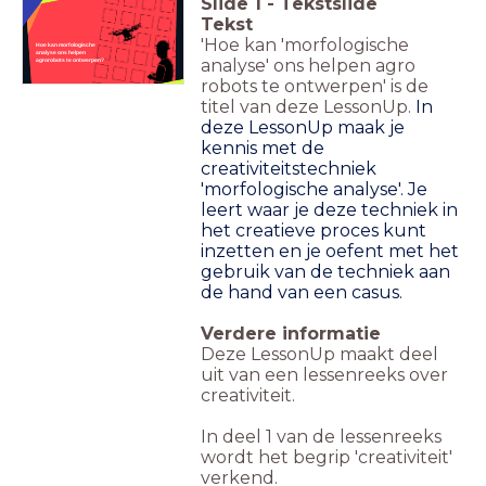
Slide
1
-
Tekstslide
Tekst
'Hoe kan 'morfologische
Hoe kan morfologische
analyse ons helpen
analyse' ons helpen agro
agrorobots te ontwerpen?
robots te ontwerpen' is de
titel van deze LessonUp.
In
deze LessonUp maak je
kennis met de
creativiteitstechniek
'morfologische analyse'. Je
leert waar je deze techniek in
het creatieve proces kunt
inzetten en je oefent met het
gebruik van de techniek aan
de hand van een casus.
Verdere informatie
Deze LessonUp maakt deel
uit van een lessenreeks over
creativiteit.
In deel 1 van de lessenreeks
wordt het begrip 'creativiteit'
verkend.