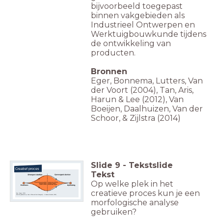
bijvoorbeeld toegepast
binnen vakgebieden als
Industrieel Ontwerpen en
Werktuigbouwkunde tijdens
de ontwikkeling van
producten.
Bronnen
Eger, Bonnema, Lutters, Van
der Voort (2004), Tan, Aris,
Harun & Lee (2012), Van
Boeijen, Daalhuizen, Van der
Schoor, & Zijlstra (2014)
Slide
9
-
Tekstslide
Creatief proces
Tekst
Op welke plek in het
creatieve proces kun je een
Bron: Sawyer (2012)
Illustratie gebaseerd op:
How to Think and Work Divergently - 4 Ideation Methods (2020)
morfologische analyse
gebruiken?