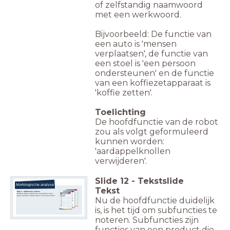
of zelfstandig naamwoord
met een werkwoord.
Bijvoorbeeld: De functie van
een auto is 'mensen
verplaatsen', de functie van
een stoel is 'een persoon
ondersteunen' en de functie
van een koffiezetapparaat is
'koffie zetten'.
Toelichting
De hoofdfunctie van de robot
zou als volgt geformuleerd
kunnen worden:
'aardappelknollen
verwijderen'.
Slide
12
-
Tekstslide
Morfologische analyse
Tekst
Stap 2 - Subfuncties noteren
Bedenk welke subfuncties het product moet
gaan vervullen. Noteer deze in de eerst kolom.
Nu de hoofdfunctie duidelijk
is, is het tijd om subfuncties te
noteren. Subfuncties zijn
functies van een product die