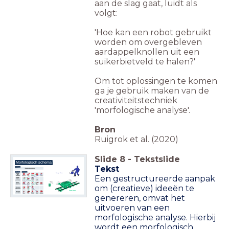
aan de slag gaat, luidt als
volgt:
'Hoe kan een robot gebruikt
worden om overgebleven
aardappelknollen uit een
suikerbietveld te halen?'
Om tot oplossingen te komen
ga je gebruik maken van de
creativiteitstechniek
'morfologische analyse'.
Bron
Ruigrok et al. (2020)
Slide
8
-
Tekstslide
Morfologisch schema
Tekst
Concept blauw
Een gestructureerde aanpak
om (creatieve) ideeën te
Concept groen
genereren, omvat het
uitvoeren van een
morfologische analyse. Hierbij
wordt een morfologisch