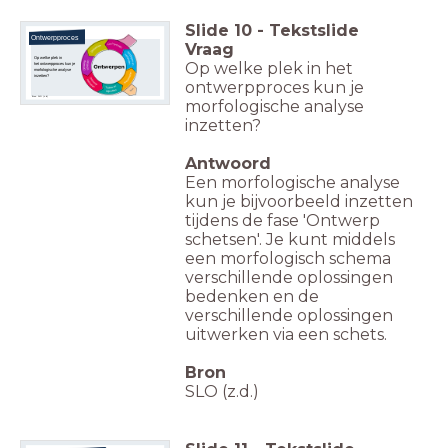
Slide
10
-
Tekstslide
Ontwerpproces
Vraag
Op welke plek in
Op welke plek in het
het ontwerpproces kun je
morfologische analyse
inzetten?
ontwerpproces kun je
Bron: SLO (z.d)
morfologische analyse
inzetten?
Antwoord
Een morfologische analyse
kun je bijvoorbeeld inzetten
tijdens de fase 'Ontwerp
schetsen'. Je kunt middels
een morfologisch schema
verschillende oplossingen
bedenken en de
verschillende oplossingen
uitwerken via een schets.
Bron
SLO (z.d.)