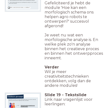
...heb je geoefend met het maken van een morfologische analyse.
Gefeliciteerd je hebt de
...heb je geleerd welke plek een morfologische analyse in een creatief
proces kan innemen.
module 'Hoe kan een
Meer creativiteitstechnieken ontdekken?
morfologisch schema ons
helpen agro robots te
ontwerpen?' succesvol
afgerond!
Je weet nu wat een
morfologische analyse is. En
welke plek zo'n analyse
binnen het creatieve proces
en binnen het ontwerpproces
inneemt.
Verder
Wil je meer
creativiteitstechnieken
ontdekken, volg dan de
andere modules!
Slide
19
-
Tekstslide
Feedback gevraagd
Link naar vragenlijst voor
De makers van deze les willen graag weten wat je van de les vond. Ga
daarvoor naar de (korte) vragenlijst. Heel veel dank!
leerlingen:
Klik hier om naar de vragenlijst voor
leerlingen te gaan