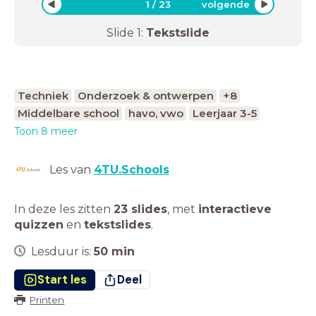
1
/
23
volgende
Slide
1
:
Tekstslide
Techniek
Onderzoek & ontwerpen
+8
Middelbare school
havo, vwo
Leerjaar 3-5
Toon 8 meer
Les van
4TU.Schools
In deze les zitten
23 slides
,
met
interactieve
quizzen
en
tekstslides
.
Lesduur is:
50
min
Start les
Deel
Printen