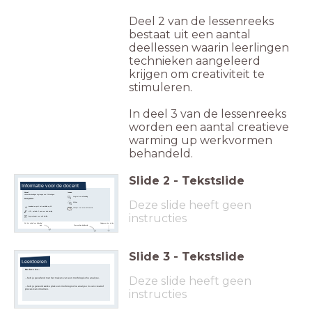
Deel 2 van de lessenreeks
bestaat uit een aantal
deellessen waarin leerlingen
technieken aangeleerd
krijgen om creativiteit te
stimuleren.
In deel 3 van de lessenreeks
worden een aantal creatieve
warming up werkvormen
behandeld.
Slide
2
-
Tekstslide
Informatie voor de docent
Vooraf
Iconen
Verdeel de leerlingen in groepjes van 3/4 leerlingen.
Vergroot een afbeelding
Benodigdheden
Deze slide heeft geen
Klik hier
download en print het werkblad op A3
Hotspot met meer informatie
stift, potlood of pen voor elke leerling
instructies
leeg vel papier voor elke leerling
Navigeren door de les
Zet het vinkje 'toon bij leerling'
aan
Toon notities bij elke dia
Slide
3
-
Tekstslide
Leerdoelen
Deze slide heeft geen
...heb je geleerd welke plek een morfologische analyse in een creatief
instructies
proces kan innemen.