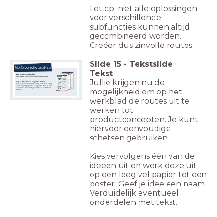
Let op: niet alle oplossingen
voor verschillende
subfuncties kunnen altijd
gecombineerd worden.
Creëer dus zinvolle routes.
Slide
15
-
Tekstslide
Morfologische analyse
Tekst
Stap 5 - Ideeën uitwerken
Werk deze routes uit middels eenvoudige
schetsen.
Jullie krijgen nu de
Stap 6 - Idee kiezen en poster maken
Kies één van de ideeën uit en werk deze uit op
een leeg vel papier tot een poster. Geef je idee
een naam. Verduidelijk eventueel onderdelen
mogelijkheid om op het
met tekst.
werkblad de routes uit te
werken tot
productconcepten. Je kunt
hiervoor eenvoudige
schetsen gebruiken.
Kies vervolgens één van de
ideeën uit en werk deze uit
op een leeg vel papier tot een
poster. Geef je idee een naam.
Verduidelijk eventueel
onderdelen met tekst.