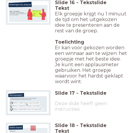
Slide
16
-
Tekstslide
Morfologische analyse
Tekst
Stap 7 - Idee pitchen
Elk groepje krijgt nu 1 minuut
Pitch samen met je groepje in
maximaal 1 minuut je idee aan de
rest van de groep.
de tijd om het uitgekozen
idee te presenteren aan de
rest van de groep.
Toelichting
Er kan voor gekozen worden
een winnaar aan te wijzen: het
groepje met het beste idee.
Je kunt een applausmeter
gebruiken. Het groepje
waarvoor het hardst geklapt
wordt wint.
Slide
17
-
Tekstslide
Geïnspireerd?
Vond je dit een leuke les? Dan is één van de volgende
vervolgopleidingen misschien iets voor jou.
Deze slide heeft geen
Bachelor Creative Technologie (universiteit)
Bachelor Industrieel Ontwerpen (universiteit)
instructies
Bachelor Industrieel Product Ontwerpen (hbo)
Slide
18
-
Tekstslide
Gefeliciteerd!
Tekst
In deze les...