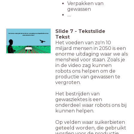
Verpakken van
gewassen
....
Slide
7
-
Tekstslide
Hoe kunnen robots gebruikt worden om overgebleven aardappelknollen uit een
Tekst
suikerbietveld te halen?
Het voeden van zo'n 10
miljard mensen in 2050 is een
enorme uitdaging waar we als
mensheid voor staan. Zoals je
in de video zag kunnen
robots ons helpen om de
productie van gewassen te
vergroten.
Het bestrijden van
gewasziektes is een
onderdeel waar robots ons bij
kunnen helpen.
Op velden waar suikerbieten
geteeld worden, die gebruikt
worden voor de productie