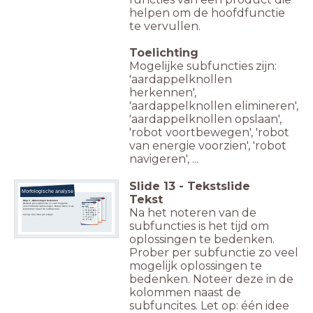
helpen om de hoofdfunctie
te vervullen.
Toelichting
Mogelijke subfuncties zijn:
'aardappelknollen
herkennen',
'aardappelknollen elimineren',
'aardappelknollen opslaan',
'robot voortbewegen', 'robot
van energie voorzien', 'robot
navigeren', ...
Slide
13
-
Tekstslide
Morfologische analyse
Tekst
Stap 3 - Oplossingen bedenken
Bedenk per subfunctie zo veel mogelijk
verschillende oplossingen. Noteer deze in de
Na het noteren van de
kolommen naast de subfuncties.
Let op: één idee per vakje!
subfuncties is het tijd om
oplossingen te bedenken.
Prober per subfunctie zo veel
mogelijk oplossingen te
bedenken. Noteer deze in de
kolommen naast de
subfuncites. Let op: één idee