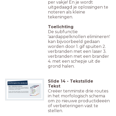
per vakje! En je wordt
uitgedaagd je oplossingen te
noteren als kleine
tekeningen.
Toelichting
De subfunctie
'aardappelknollen elimineren'
kan bijvoorbeeld gedaan
worden door 1. gif spuiten 2.
verbranden met een laser 3.
verbranden met een brander
4. met een schepje uit de
grond halen.
Slide
14
-
Tekstslide
Morfologische analyse
Tekst
Stap 4 - Productideeën bedenken
Creëer tenminste drie routes in het morfologisch
schema om zo nieuwe productideeën of (kleine)
Creëer tenminste drie routes
verbeteringen vast te stellen.
Let op: niet alle oplossingen voor verschillende
subfuncties kunnen altijd gecombineerd worden.
in het morfologisch schema
om zo nieuwe productideeën
of verbeteringen vast te
stellen.