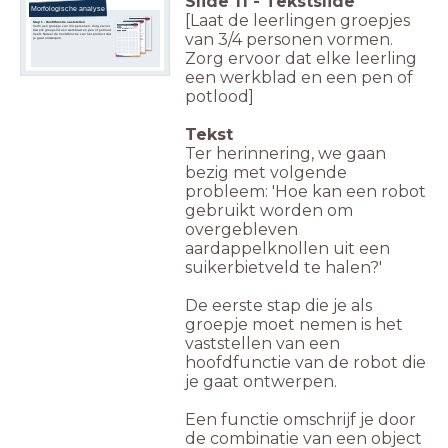
Slide
11
-
Tekstslide
Morfologische analyse
[Laat de leerlingen groepjes
Stap 1 - Hoofdfunctie vaststellen
Vorm een groepje van 3/4 personen. Zorg ervoor
dat elk groepslid een werkblad en pen of potlood
van 3/4 personen vormen.
heeft. Noteer de hoofdfunctie van het product dat
je gaat ontwerpen.
Zorg ervoor dat elke leerling
een werkblad en een pen of
potlood]
Tekst
Ter herinnering, we gaan
bezig met volgende
probleem: 'Hoe kan een robot
gebruikt worden om
overgebleven
aardappelknollen uit een
suikerbietveld te halen?'
De eerste stap die je als
groepje moet nemen is het
vaststellen van een
hoofdfunctie van de robot die
je gaat ontwerpen.
Een functie omschrijf je door
de combinatie van een object