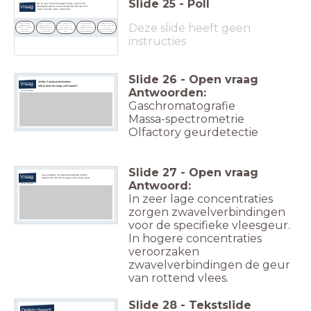
Slide
25
-
Poll
Als ik een vleesvervanger koop, vind ik het
Vraag
belangrijk dat-ie zoveel mogelijk lijkt op echt
vlees (smaak, geur, structuur)
Helemaal mee 
eens! Als je wil 
Dat maakt het 
Hoewel dit het 
Nee, dat is echt 
Deze slide heeft geen
dat mensen 
voor mij wel 
Dat maakt mij 
makkelijker 
nergens voor 
vleesvervangers 
makkelijker om 
niet zoveel uit. 
maakt om 
nodig! Het gaat 
kopen, moet je 
vleesvervangers te 
Een beetje op 
vleesvervangers te 
om de 
het ze zo 
kopen maar is 
vlees lijken helpt 
kopen, vind ik 
voedingswaarde 
makkelijk 
niet altijd 
wel...
andere aspecten 
en om milieu-
mogelijk 
doorslaggevend
belangrijker
aspecten
instructies
maken.
Slide
26
-
Open vraag
Welke 3 analyse-technieken
Vraag
heb je deze les langs zien komen?
Antwoorden:
Typ hier je antwoord:
Gaschromatografie
Massa-spectrometrie
Olfactory geurdetectie
Slide
27
-
Open vraag
Leg uit welke rol zwavelhoudende
stoffen
Vraag
spelen als het om de
(geur van) vlees gaat.
Antwoord:
Typ hier je antwoord:
In zeer lage concentraties
zorgen zwavelverbindingen
voor de specifieke vleesgeur.
In hogere concentraties
veroorzaken
zwavelverbindingen de geur
van rottend vlees.
Slide
28
-
Tekstslide
Gefeliciteerd!