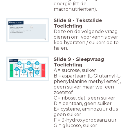
energie (itt de
macronutriënten).
Slide
8
-
Tekstslide
Koolhydraten
Toelichting
Wist je dat....
koolhydraten ook wel suikers genoemd worden?
maar niet alle koolhydraten zoet zijn?
koolhydraten koolstof-, waterstof- en zuurstofatomen bevatten?
Deze en de volgende vraag
koolhydraten organische verbindingen zijn?
glucose, fructose, sacharose en lactose voorbeelden van koolhydraten zijn?
koolhydraten een belangrijke energiebron zijn voor ons?
er 'snelle' en 'langzame' koolhydraten bestaan?
dienen om voorkennis over
koolhydraten / suikers op te
halen.
Slide
9
-
Sleepvraag
Wat is een suiker en wat niet?
Sleep de
Sleepvraag
structuurformules
naar de juiste plaats.
Toelichting
A = sucrose, suiker
geen
suiker
suiker
B = aspartaam (L-Glutamyl-L-
phenylalanine methyl ester),
geen suiker maar wel een
zoetstof
C = ribose, dat is een suiker
D = pentaan, geen suiker
E= cysteïne, aminozuur dus
geen suiker
F = 3-hydroxypropaanzuur
G = glucose, suiker