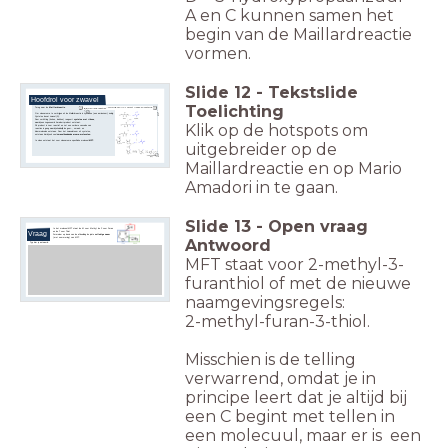
A en C kunnen samen het
begin van de Maillardreactie
vormen.
Slide
12
-
Tekstslide
Hoofdrol voor zwavel
Toelichting
Terug naar de
Maillardreactie
.
De vorming van MFT vanuit ribose en cysteïne
'de' Maillardreactie?
Om vleesaroma te verkrijgen uit de Maillardreactie is cysteïne (een aminozuur) nodig.
Cysteïne bevat zwavel (S).
Door verhitting (koken, bakken) reageert
cysteïne met ribose
,
Klik op de hotspots om
waarbij een zogenoemd Amadori-product ontstaat.
Dit product is zeer reactief en zet een verdere cascade van
reacties in gang waarbij uiteindelijk de geur-, smaak- en
kleurmoleculen ontstaan.
Door het zwavelatoom uit cysteïne,
ontstaan hierbij ook veel
zwavelhoudende aroma-moleculen.
In vlees ontstaat het voor vleesaroma specifieke molecuul
MFT.
uitgebreider op de
Mario Amadori
Maillardreactie en op Mario
Amadori in te gaan.
Slide
13
-
Open vraag
In het molecuul MFT staat de M voor Methyl, de F voor Furan
en de T voor Thiol.
Vraag
Formuleer op basis van de afbeelding de juiste
volledige naam
(met nummering) van MFT.
Antwoord
Typ hier je antwoord:
MFT staat voor 2-methyl-3-
furanthiol of met de nieuwe
naamgevingsregels:
2-methyl-furan-3-thiol.
Misschien is de telling
verwarrend, omdat je in
principe leert dat je altijd bij
een C begint met tellen in
een molecuul, maar er is een