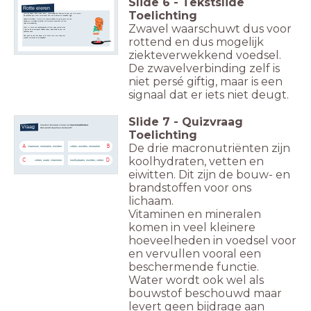
Slide
6
-
Tekstslide
Rotte eieren
Toelichting
Sommige dingen ruiken minder lekker.
Waarschijnlijk kent iedereen de geur van rotte eieren....
Die specifieke geur wordt veroorzaakt door een molecuul met
zwavel: H
S
2
(diwaterstofsulfide). Geuren met zwavel verbinden
we aan de geur van
rot
.
Handig voor menselijke overleving!
We herkennen zwavel dan ook snel
(lage drempelwaarde).
Zwavel waarschuwt dus voor
Maar: er zitten ook zwavelhoudende stoffen in lage
concentraties
in
geuren die we doorgaans
lekker
vinden,
bijvoorbeeld de geur van
gebakken vlees.
Daar gaan we eens wat dieper op in!
Maar eerst een vraag over
rottend en dus mogelijk
voedsel, voorkennis uit de biologieles?
ziekteverwekkend voedsel.
De zwavelverbinding zelf is
niet persé giftig, maar is een
signaal dat er iets niet deugt.
Slide
7
-
Quizvraag
Voedsel bestaat vooral uit
macronutriënten
.
Vraag
Wat wordt daarmee bedoeld?
Toelichting
De drie macronutriënten zijn
A
B
vitaminen, mineralen, eiwitten
vetten, eiwitten, mineralen
koolhydraten, vetten en
C
D
vetten, water, vitaminen
koolhydraten, eiwitten, vetten
eiwitten. Dit zijn de bouw- en
brandstoffen voor ons
lichaam.
Vitaminen en mineralen
komen in veel kleinere
hoeveelheden in voedsel voor
en vervullen vooral een
beschermende functie.
Water wordt ook wel als
bouwstof beschouwd maar
levert geen bijdrage aan