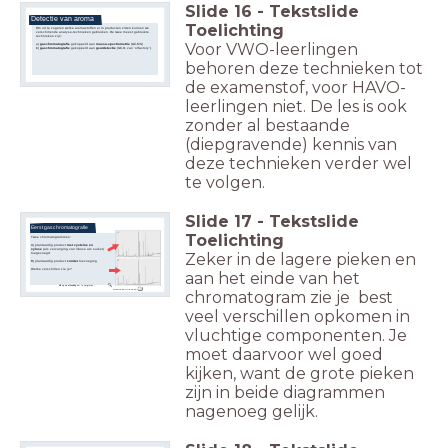
Slide
16
-
Tekstslide
Detectie van aroma
Toelichting
Om uit te vogelen welke aromastoffen er in producten zitten kunnen we
verschillende analyse-technieken gebruiken. De twee meest gebruikte
technieken zijn:
Voor VWO-leerlingen
a)
g
aschromatografie
gekoppeld aan
massa-spectrometrie
(GC-MS)
b)
gaschromatografie
gekoppeld aan
geurdetectie
(GC-O, van ‘olfactory’).
behoren deze technieken tot
de examenstof, voor HAVO-
leerlingen niet. De les is ook
zonder al bestaande
(diepgravende) kennis van
deze technieken verder wel
te volgen.
Slide
17
-
Tekstslide
Eerst gaschromatografie
Toelichting
Twee chromatogrammen:
A) plantaardig product
met cysteïne en
xylose
(als vervanging van ribose als suiker)
Zeker in de lagere pieken en
toegevoegd
B) plantaardig product
zonder
toevoeging
Welke verschillen zie je?
aan het einde van het
Klik op de afbeelding om te vergroten
relative abundance ?
chromatogram zie je best
veel verschillen opkomen in
vluchtige componenten. Je
moet daarvoor wel goed
kijken, want de grote pieken
zijn in beide diagrammen
nagenoeg gelijk.