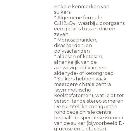
Enkele kenmerken van
suikers:
* Algemene formule:
C𝑛H2𝑛O𝑛 , waarbij 𝑛 doorgaans
een getal is tussen drie en
zeven.
* Monosachariden,
disachariden, en
polysachariden:
* aldosen of ketosen,
afhankelijk van de
aanwezigheid van een
aldehyde- of ketongroep.
* Suikers hebben vaak
meerdere chirale centra
(asymmetrische
koolstofatomen), wat leidt tot
verschillende stereoisomeren.
De ruimtelijke configuratie
rond deze chirale centra
bepaalt de specifieke isomeer
van de suiker (bijvoorbeeld D-
glucose en L-glucose).