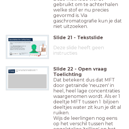
gebruikt om te achterhalen
welke stof er nu precies
gevormd is. Via
gaschromatografie kun je dat
niet uitzoeken.
Slide
21
-
Tekstslide
Geurdetectie (olfactory)
Dan is er nog het gebruik van de menselijke
neus
.
Deze slide heeft geen
Voor
olfactorymetingen
worden de
stoffen eerst op basis van
gaschromatografie gescheiden.
Daarna is de neus aan de beurt.
instructies
Klik op de hotspot voor
geurdetectie
meer info.
Slide
22
-
Open vraag
MFT heeft in water een gerapporteerde geur-drempelwaarde van ongeveer 1 ppt
Vraag
(part per trillion = deeltjes per biljoen) in water.
Een biljoen is een 1 met ........
nullen?
Toelichting
Typ hier je antwoord:
Dat betekent dus dat MFT
door getrainde 'neuzen' in
heel, heel lage concentraties
waargenomen wordt. Als er 1
deeltje MFT tussen 1 biljoen
deeltjes water zit kun je dit al
ruiken.
Wijs de leerlingen nog eens
op het verschil tussen het