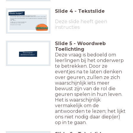
Slide
4
-
Tekstslide
Ideale burger?
Je bent een gedreven onderzoeker.
Je hebt een fantastische vegetarische burger gemaakt.
De structuur is lekker vezelig en sappig, hij is goedkoop en milieuvriendelijk te produceren, hij ziet er 'net echt' uit.
Je bent tevreden!
Maar dan loop je langs een groep barbecuende jongeren. De geur van gebakken vlees dringt diep in je reukzintuig binnen en nestelt zich
Deze slide heeft geen
in je geheugen....
oohhh....lekkerrrrr....
Je realiseert je dat er iets ontbreekt aan jouw ideale burger:
de onweerstaanbare geur en smaak van echt vlees.
instructies
Deze les gaat over geur. Een vraagje....
Slide
5
-
Woordweb
Toelichting
Wat vind jij het
Deze vraag is bedoeld om
allerlekkerst ruiken?
leerlingen bij het onderwerp
te betrekken. Door ze
eventjes na te laten denken
over geuren, zullen ze zich
waarschijnlijk iets meer
bewust zijn van de rol die
geuren spelen in hun leven.
Het is waarschijnlijk
vermakelijk om de
antwoorden te lezen; het lijkt
ons niet nodig daar diep(er)
op in te gaan.