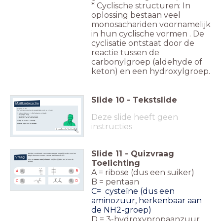
* Cyclische structuren: In
oplossing bestaan veel
monosachariden voornamelijk
in hun cyclische vormen . De
cyclisatie ontstaat door de
reactie tussen de
carbonylgroep (aldehyde of
keton) en een hydroxylgroep.
Slide
10
-
Tekstslide
Maillardreactie
Terug naar ons 'vlees'.
Door verhitting van voedsel gaan de
macronutriënten
reacties aan met elkaar.
In de levensmiddelenchemie is de
Maillardreactie
een belangrijke:
Deze slide heeft geen
...zeer complexe reactie
...waarbij honderden stoffen kunnen ontstaan
...die zowel geur, kleur als smaak beïnvloeden.
Het begin van de reactie is vrij eenvoudig:
instructies
een
suiker
reageert met een
aminozuur
Louis-Camille Maillard
Slide
11
-
Quizvraag
Welke combinatie van onderstaande mogelijkheden zou het
begin kunnen vormen van de Maillardreactie?
Vraag
Toelichting
Kies er
samen met je buur
2 uit (dus jij één, en je buur de
ander)
A = ribose (dus een suiker)
A
B
B = pentaan
C
D
C= cysteïne (dus een
aminozuur, herkenbaar aan
de NH2-groep)
D = 3-hydroxypropaanzuur