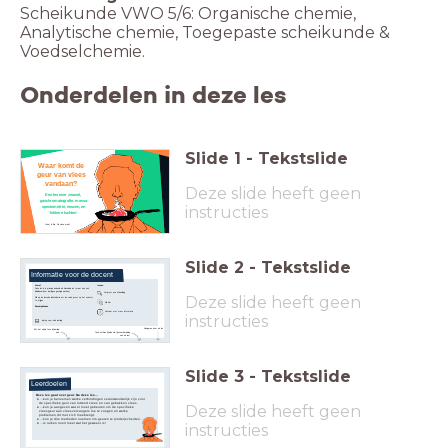
Scheikunde VWO 5/6: Organische chemie,
Analytische chemie, Toegepaste scheikunde &
Voedselchemie.
Onderdelen in deze les
Slide
1
-
Tekstslide
Waar komt de
geur van vlees
vandaan?
Deze slide heeft geen
Een les over zwavel,
gaschromatografie, massa-
instructies
spectometrie, neuzen, en
'lekkere luchten'
(Koot & Bie, 'De vieze man')
Slide
2
-
Tekstslide
Informatie voor de docent
Vooraf
Iconen
Deze les is in principe bedoeld als klassikale les (maar kan ook
individueel door leerlingen gevolgd worden)
Vergroot een afbeelding
Deze slide heeft geen
Klik op de lescode linksonderin om de code groot op het scherm
te krijgen
Klik hier
Benodigdheden
Hotspot met meer informatie
instructies
laptop voor elke leerling
Navigeren door de les
Zet het vinkje 'toon bij leerling'
Toon notities bij elke dia (bij voorbereiding
aan
van de les)
Slide
3
-
Tekstslide
Leerdoelen
Deze les gaat over geur. Na deze les...
...kun je benoemen welke verbindingen verantwoordelijk zijn voor
de specifieke geur van rottend vlees en van gebakken vlees.
Deze slide heeft geen
...kun je aangeven wat er moet gebeuren om de specifieke
vleesgeur aan vleesvervangers toe te voegen en welke
problemen dit met zich meebrengt.
...kun je drie methoden noemen om geuren te (onder)scheiden.
...is ruiken nooit meer wat het geweest is!
instructies