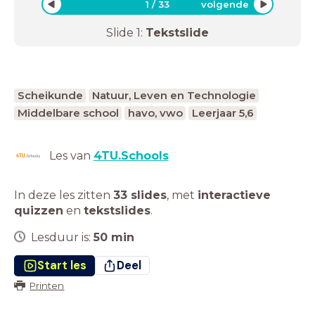
1
/
33
volgende
Slide
1
:
Tekstslide
Scheikunde
Natuur, Leven en Technologie
Middelbare school
havo, vwo
Leerjaar 5,6
Les van
4TU.Schools
In deze les zitten
33 slides
,
met
interactieve
quizzen
en
tekstslides
.
Lesduur is:
50
min
Start les
Deel
Printen