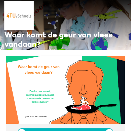
Waar komt de geur van vlees
vandaan?
Waar komt de geur van
vlees vandaan?
Een les over zwavel,
gaschromatografie, massa-
spectometrie, neuzen, en
'lekkere luchten'
(Koot & Bie, 'De vieze man')