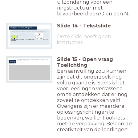
uitzondering voor een
ringstructuur met
bijvoorbeeld een O en een N.
Slide
14
-
Tekstslide
2-methyl-3-furanthiol (MFT) dus
In vlees ontstaat het voor vleesaroma specifieke 2-methyl-3-furanthiol / 2-methyl-furan-3-thiol (naamgeving kan variëren)
Ha! denk je nu.
Deze slide heeft geen
Dus gewoon dit molecuul
toevoegen aan mijn burger!
Maar:
MFT is
vluchtig
(kan uit
je burger ontsnappen) en kan verder
reageren -->
het typische aroma kan tijdens de bewaring van het
instructies
product verdwijnen.
Slide
15
-
Open vraag
MFT is vluchtig (kan uit je burger ontsnappen) en kan verder reageren waardoor het typische aroma tijdens de
bewaring van het product kan verdwijnen.
Vraag
Welke oplossing kun jij bedenken?
Toelichting
Typ hier je antwoord:
Een aanvulling zou kunnen
zijn dat dit onderzoek nog
volop gaande is. Soms is het
voor leerlingen verrassend
om te ontdekken dat er nog
zoveel te ontdekken valt!
Overigens zijn er meerdere
oplossingsrichtingen te
bedenken, wellicht ook iets
met de verpakking. Beloon de
creativiteit van de leerlingen!