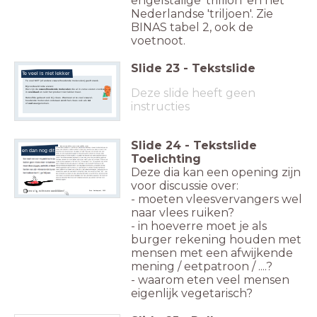
engelstalige 'trillion' en het
Nederlandse 'triljoen'. Zie
BINAS tabel 2, ook de
voetnoot.
Slide
23
-
Tekstslide
Te veel is niet lekker
Te veel MFT (of andere zwavelhoudende moleculen) geeft stank.
Bijvoorbeeld rotte eieren:
Deze slide heeft geen
Hier zijn de
zwavelhoudende moleculen
die al in verse eieren voorkwamen
in
overdaad
en ruikt het product niet lekker meer.
Hetzelfde gebeurt ook bij vlees. Wanneer er te veel zwavel-
houdende moleculen ontstaan wordt het vlees ook als
rot
instructies
of
oud
waargenomen.
Slide
24
-
Tekstslide
Vegetariër vraagt wijk om
en dan nog dit
niet meer te bbq'en omdat
geur beledigend is
Toelichting
Deze dia kan een opening zijn
voor discussie over:
vervolg, echt even aanklikken!
Bron: Kantinepraat, 2023
- moeten vleesvervangers wel
naar vlees ruiken?
- in hoeverre moet je als
burger rekening houden met
mensen met een afwijkende
mening / eetpatroon / ....?
- waarom eten veel mensen
eigenlijk vegetarisch?