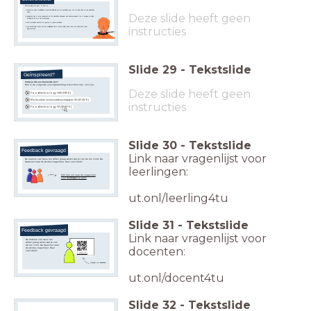
Deze les ging over geur. Je kunt nu:
benoemen welke verbindingen verantwoordelijk zijn voor de specifieke geur van rottend vlees en van gebakken
vlees.
Deze slide heeft geen
aangeven wat er moet gebeuren om de specifieke vleesgeur aan vleesvervangers toe te voegen en welke
problemen dit met zich meebrengt.
drie methoden noemen om geuren te (onder)scheiden.
instructies
een inschatting maken van de moeilijkheden die er komen kijken bij het doen van onderzoek (naar
geuraroma's)
Slide
29
-
Tekstslide
Geïnspireerd?
Vond je dit een boeiende les?
Dan is de volgende vervolgopleiding misschien iets voor jou:
Deze slide heeft geen
Food technology HAS (HBO)
Moleculaire Levenswetenschappen WUR (WO)
instructies
Food technology WUR (WO)
Slide
30
-
Tekstslide
Feedback gevraagd
Link naar vragenlijst voor
De makers van deze les willen graag weten wat je van de les vond. Ga
daarvoor naar de (korte) vragenlijst. Heel veel dank!
leerlingen:
Klik hier om naar de vragenlijst
voor
leerlingen
te gaan
ut.onl/leerling4tu
Slide
31
-
Tekstslide
Feedback gevraagd
Link naar vragenlijst voor
De makers van deze les
willen graag weten wat je van
de les vond. Ga daarvoor naar
docenten:
de (korte) vragenlijst. Heel
veel dank!
ut.onl/docent4tu
Vragenlijst voor
docenten
ut.onl/docent4tu
Slide
32
-
Tekstslide