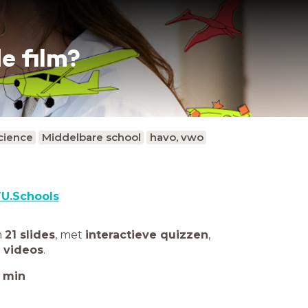
de film?
cience
Middelbare school
havo, vwo
U.Schools
n
21 slides
,
met
interactieve quizzen
,
 videos
.
min