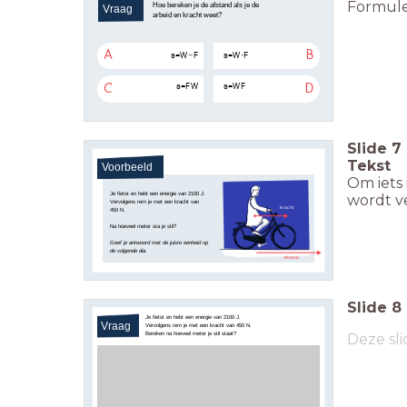
Formul
Hoe bereken je de afstand als je de
Vraag
arbeid en kracht weet?
A
B
s
=
W
−
F
s
=
W
⋅
F
s
=
F
W
s
=
W
F
C
D
Slide
7
Tekst
Voorbeeld
Om iets 
Je fietst en hebt een energie van 2100 J.
wordt v
Vervolgens rem je met een kracht van
kracht
450 N.
Na hoeveel meter sta je stil?
Geef je antwoord met de juiste eenheid op
de volgende dia.
afstand
Slide
8
Je fietst en hebt een energie van 2100 J.
Vraag
Vervolgens rem je met een kracht van 450 N.
Bereken na hoeveel meter je stil staat?
Deze sli