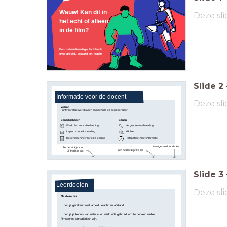
Wauw! Kan dit in
Deze sli
het echt of alleen
in de film?
Een natuurkundige factcheck
over arbeid, afstand en kracht
Slide
2
Informatie voor de docent
Deze sli
Vooraf
Print vooraf de werkbladen en neem de les een keer door.
Benodigdheden
Iconen
Werkblad voor elke leerling
Vergroot een afbeelding
Klik hier
Laptop voor elke leerling
Rekenmachine voor elke leerling
Hotspot met meer informatie
Navigeren door de les
Zet het vinkje 'toon
Toon notities bij elke dia
bij leerling' aan
Slide
3
Leerdoelen
Deze sli
Na deze les...
...heb je gerekend met arbeid, kracht en afstand.
...heb je je kennis van natuur- en wiskunde gebruikt om te bepalen welke
filmscenes onrealistisch zijn.