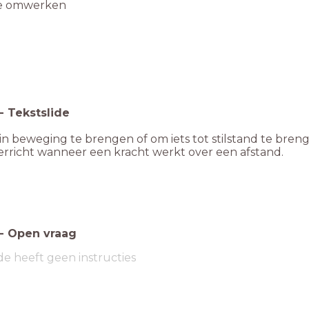
e omwerken
-
Tekstslide
in beweging te brengen of om iets tot stilstand te bren
erricht wanneer een kracht werkt over een afstand.
-
Open vraag
de heeft geen instructies