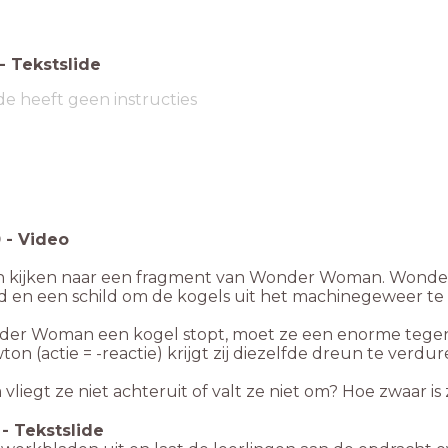
-
Tekstslide
de heeft geen instructies
0
-
Video
 kijken naar een fragment van Wonder Woman. Wonder
 en een schild om de kogels uit het machinegeweer te
der Woman een kogel stopt, moet ze een enorme tegen
on (actie = -reactie) krijgt zij diezelfde dreun te verdu
liegt ze niet achteruit of valt ze niet om? Hoe zwaar is
-
Tekstslide