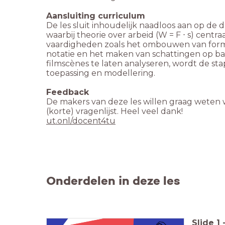
De les sluit inhoudelijk naadloos aan op d
waarbij theorie over arbeid (W = F ⋅ s) centraa
vaardigheden zoals het ombouwen van form
notatie en het maken van schattingen op bas
filmscènes te laten analyseren, wordt de st
toepassing en modellering.
De makers van deze les willen graag weten w
ut.onl/docent4tu
Onderdelen in deze les
Slide
1