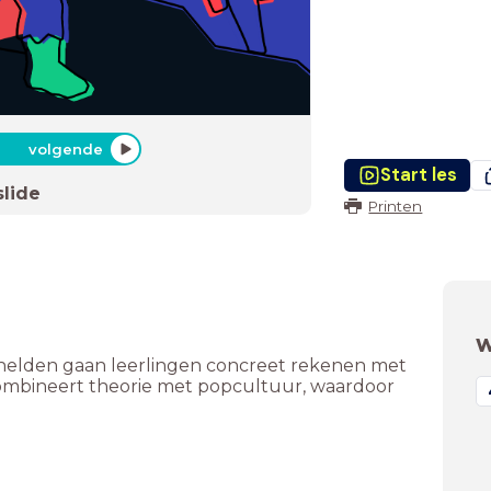
volgende
Start les
slide
Printen
W
helden gaan leerlingen concreet rekenen met
s combineert theorie met popcultuur, waardoor