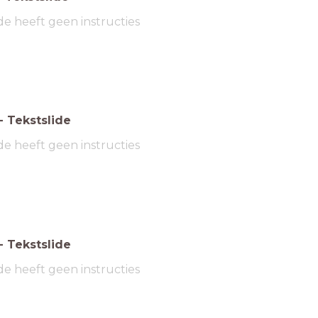
de heeft geen instructies
-
Tekstslide
de heeft geen instructies
-
Tekstslide
de heeft geen instructies