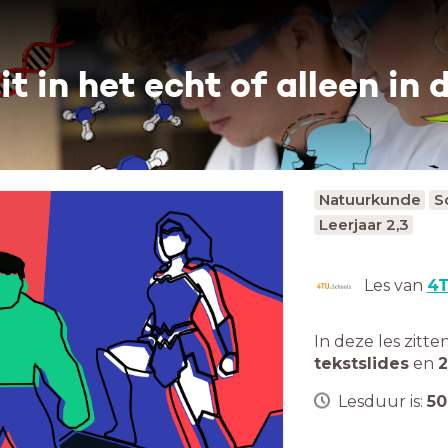
 in het echt of alleen in 
Natuurkunde
S
Leerjaar 2,3
Les van
4T
In deze les zitte
tekstslides
en
2
Lesduur is:
50