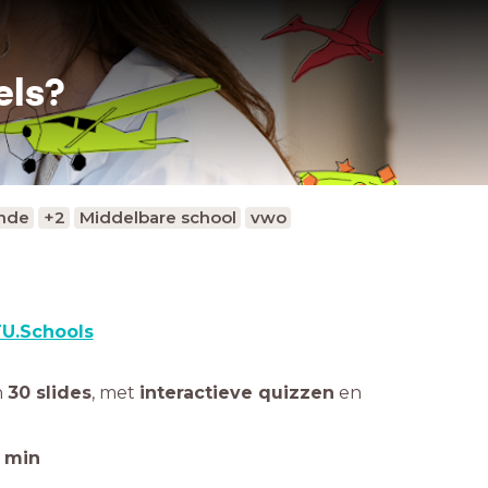
els?
nde
+2
Middelbare school
vwo
U.Schools
n
30 slides
,
met
interactieve quizzen
en
min