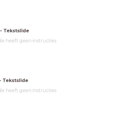
-
Tekstslide
de heeft geen instructies
-
Tekstslide
de heeft geen instructies