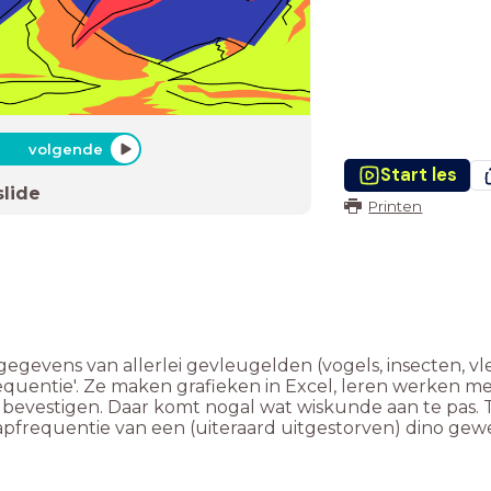
volgende
Start les
slide
Printen
 gegevens van allerlei gevleugelden (vogels, insecten, v
equentie'. Ze maken grafieken in Excel, leren werken m
vestigen. Daar komt nogal wat wiskunde aan te pas. Teg
apfrequentie van een (uiteraard uitgestorven) dino gew