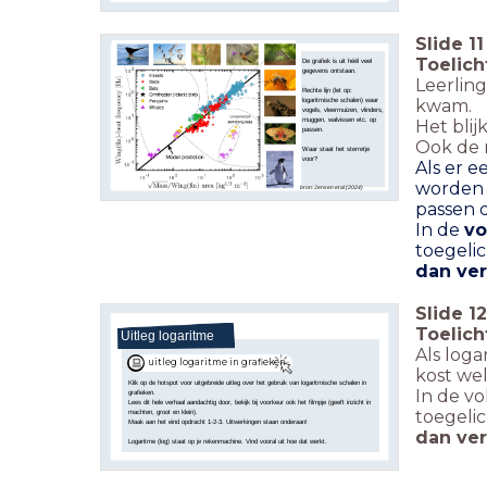
Slide
11
Toelich
De grafiek is uit
héél veel
gegevens
ontstaan.
Leerling
Rechte lijn (let op:
logaritmische schalen) waar
kwam.
vogels, vleermuizen, vlinders,
muggen, walvissen etc. op
Het blij
passen.
Ook de r
Waar staat het sterretje
voor?
Als er 
worden 
bron: Jensen et al (2024)
passen 
In de
vo
toegelic
dan ver
Slide
12
Toelich
Uitleg logaritme
Als loga
uitleg logaritme in grafieken
kost wel
Klik op de hotspot voor uitgebreide uitleg over het gebruik van logaritmische schalen in
In de vo
grafieken.
Lees dit hele verhaal aandachtig door, bekijk bij voorkeur ook het filmpje (geeft inzicht in
toegelic
machten, groot en klein).
Maak aan het eind opdracht 1-2-3. Uitwerkingen staan onderaan!
dan ver
Logaritme (log) staat op je rekenmachine. Vind vooral uit hoe dat werkt.