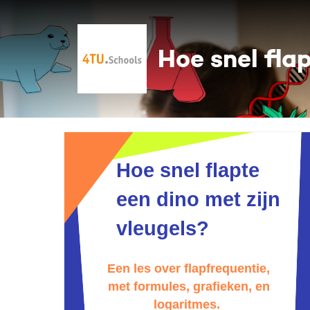
Hoe snel fla
Hoe snel flapte
een dino met zijn
vleugels?
Een les over flapfrequentie,
met formules, grafieken, en
logaritmes.