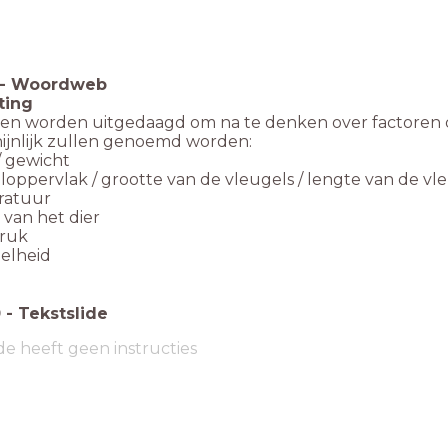
-
Woordweb
ting
gen worden uitgedaagd om na te denken over factoren d
ijnlijk zullen genoemd worden:
/ gewicht
loppervlak / grootte van de vleugels / lengte van de vl
ratuur
d van het dier
druk
nelheid
0
-
Tekstslide
de heeft geen instructies