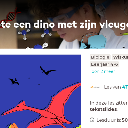
pte een dino met zijn vleug
Biologie
Wisku
Leerjaar 4-6
Toon 2 meer
Les van
4T
In deze les zitte
tekstslides
.
Lesduur is:
50