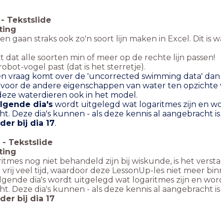
-
Tekstslide
ting
en gaan straks ook zo'n soort lijn maken in Excel. Dit is
kt dat alle soorten min of meer op de rechte lijn passen!
obot-vogel past (dat is het sterretje).
een vraag komt over de 'uncorrected swimming data' dan
voor de andere eigenschappen van water ten opzichte van
deze waterdieren ook in het model.
lgende dia's
wordt uitgelegd wat logaritmes zijn en wo
ht. Deze dia's kunnen - als deze kennis al aangebracht 
der bij dia 17
.
-
Tekstslide
ting
ritmes nog niet behandeld zijn bij wiskunde, is het versta
 vrij veel tijd, waardoor deze LessonUp-les niet meer bin
lgende dia's wordt uitgelegd wat logaritmes zijn en wor
ht. Deze dia's kunnen - als deze kennis al aangebracht 
der bij dia 17