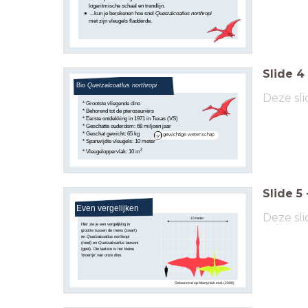
logaritmische schaal en trendlijn.
...kun je berekenen hoe snel
Quetzalcoatlus northropi
met zijn vleugels fladderde.
Slide
4
Bio
Quetzalcoatlus northropi
Deze sli
* Grootste vliegende dino
* Behorend tot de pterosauriërs
* Eerste ontdekking in 1971 in Texas (VS)
* Geschatte ouderdom: 68 miljoen jaar
* Geschat gewicht: 65 kg
gewichtige wetenschap
* Spanwijdte vleugels: 10 meter
2
* Vleugeloppervlak: 10 m
Slide
5
Even vergelijken
Deze sli
10 meter
Hier zie je een vergelijking in
grootte tussen de mens (zwart)
en
Quetzalcoatlus northropi
(rood) en
Quetzalcoatlus lawsoni
(geel). Die laatste is het kleine
'broertje' van onze dino.
Gebaseerd op: Martyniuk et al. (2008)