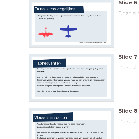
Slide
6
En nog eens vergelijken
Deze sli
Om je een idee te geven: de
Quetzalcoatlus northropi
(links) vergeleken met een
Cessna 172 (rechts).
Gebaseerd op: The Nature Box (2019)
Slide
7
Flapfrequentie?
Deze sli
De vraag is nu:
Hoe snel zou deze grote dino met zijn vleugels geflapperd
hebben?
Om dat te kunnen berekenen hebben onderzoekers gekeken naar nu levende
flapperaars: vogels, vleermuizen, vlinders, maar ook bijv. pinguins. Ze hebben gezocht
naar een wetmatigheid, die in een formule te vangen is.
Daarmee zou je de flapfrequentie van onze dino kunnen berekenen.
We kijken nu eerst naar de
nu levende flapperaars
.
Slide
8
Vleugels in soorten
Deze sli
Vogels hebben vleugels, insecten ook, net zoals vleermuizen.
Zeezoogdieren hebben flippers of vinnen.
Het doel van deze
flippers, vinnen en vleugels
is om in lucht of in water vooruit te
komen.
Evolutionair gezien zijn de vleugels van vogels en die van insecten niet uit dezelfde