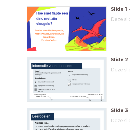
Slide
1
Hoe snel flapte een
Deze sli
dino met zijn
vleugels?
Een les over flapfrequentie,
met formules, grafieken, en
logaritmes.
En dino's dus.
Slide
2
Informatie voor de docent
Deze sli
Vooraf
Iconen
Verdeel de leerlingen in groepjes van 2
leerlingen.
Vergroot een afbeelding
Benodigdheden
Klik hier
download het werkblad
Hotspot met meer informatie
laptop voor elke leerling
rekenmachine voor elke
leerling
Navigeren door de les
Zet het vinkje 'toon
Toon notities bij elke dia
bij leerling' aan
Slide
3
Leerdoelen
Deze sli
Na deze les...
...kun je uit onderzoeksgegevens een verband vinden.
...kun je in Excel grafieken maken o.a. met een