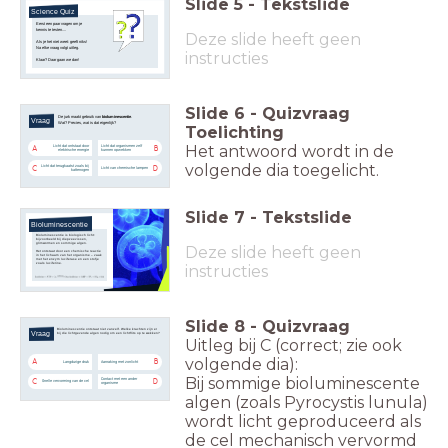
Slide
5
-
Tekstslide
Science Quiz
Eerst een paar vragen om je
kennis te testen....
Deze slide heeft geen
Als je het niet weet: geeft niks!
Na elke vraag volgt uitleg.
instructies
Klaar? Daar gaan we dan!
Slide
6
-
Quizvraag
De jurk maakt gebruik van
bioluminescentie
.
Vraag
Wat? Precies, wat is dat eigenlijk?
To
elichting
Het antwoord wordt in de
Licht dat ontstaat door
Licht dat organismen zelf
A
B
elektrische energie
kunnen opwekken
volgende dia toegelicht.
Licht dat terugkaatst zoals bij
C
D
Licht van chemische lampen
kattenogen
Slide
7
-
Tekstslide
Bioluminescentie
Bioluminescentie is biologisch licht:
bijvoorbeeld bij diepzeevissen,
glimwormen en sommige algen.
Deze slide heeft geen
Het ontstaat door een chemische reactie
in het lichaam van het organisme – vaak
met het enzym luciferase en een stofje
zoals luciferine.
instructies
Slide
8
-
Quizvraag
Bioluminescentie ontstaat niet vanzelf. Welke krachten zijn er
Vraag
bij die lichtgevende algen nodig om een lichtflits op te wekken?
Uitleg bij C (correct; zie ook
volgende dia):
A
B
Langdurige druk
Aanraking met zonlicht
Bij sommige bioluminescente
Contact met een ander
C
D
Snelle vervorming van de cel
organisme
algen (zoals Pyrocystis lunula)
wordt licht geproduceerd als
de cel mechanisch vervormd