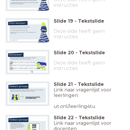
...uitleggen wat bioluminescentie is en hoe het ontstaat.
...meerdere toepassingen in de natuur en in de technologie
instructies
of kunst hiervan beschrijven.
Slide
19
-
Tekstslide
Extra: duurzaam?
84% van de koralen waarin algen wonen zijn door hitte aangetast.
Waarom komen we niet uit onze luie stoel van dit soort cijfers?
Deze slide heeft geen
Zou het helpen als we die algenjurk één voor één mochten passen?
Misschien heeft zo'n jurk die ons laat stralen wel meer effect op klimaatvriendelijk gedrag dan een
zorgwekkende grafiek....
instructies
Bron: Van Wijngaarden (2025)
Slide
20
-
Tekstslide
Geïnspireerd?
Vond je dit een leuke les? Dan is één van de volgende
vervolgopleidingen misschien iets voor jou.
Deze slide heeft geen
Bachelor biotechnologie (universiteit)
Bachelor bioscience engineering (universiteit)
instructies
Bachelor milieukunde & biotechnologie (hbo)
Slide
21
-
Tekstslide
Feedback gevraagd
Link naar vragenlijst voor
De makers van deze les willen graag weten wat je van de les vond. Ga
daarvoor naar de (korte) vragenlijst. Heel veel dank!
leerlingen:
Klik hier om naar de vragenlijst
voor
leerlingen
te gaan
ut.onl/leerling4tu
Slide
22
-
Tekstslide
Feedback gevraagd
Link naar vragenlijst voor
De makers van deze les
willen graag weten wat je van
de les vond. Ga daarvoor naar
docenten:
de (korte) vragenlijst. Heel
veel dank!
ut.onl/docent4tu