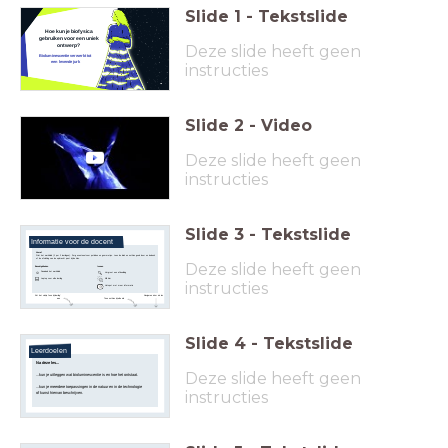
Slide
1
-
Tekstslide
Hoe kun je biofysica
gebruiken voor een uniek
Deze slide heeft geen
ontwerp?
Bioluminescentie verwerkt tot
een levende jurk
instructies
Slide
2
-
Video
Deze slide heeft geen
instructies
Slide
3
-
Tekstslide
Informatie voor de docent
Vooraf
Print het werkblad (1 per 2 leerlingen). Zorg eventueel voor potloden en gummetjes. Lees de dia's en notities goed door en bedenk
of de afsluiting van de opdracht past bij de klas.
Deze slide heeft geen
Benodigdheden
Iconen
Download het werkblad
Vergroot een afbeelding
Klik hier
Laptop voor elke leerling
instructies
Hotspot met meer informatie
Navigeren door de les
Zet het vinkje 'toon bij leerling'
aan
Toon notities bij elke dia
Slide
4
-
Tekstslide
Leerdoelen
Na deze les...
Deze slide heeft geen
...kun je uitleggen wat bioluminescentie is en hoe het ontstaat.
...kun je meerdere toepassingen in de natuur en in de technologie
instructies
of kunst hiervan beschrijven.