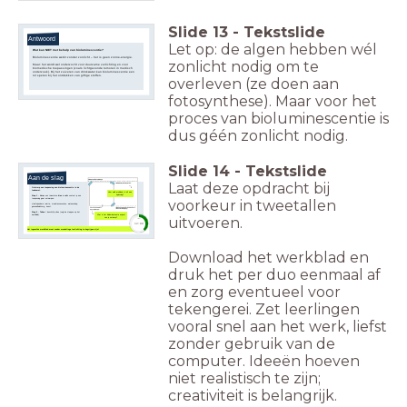
Slide
13
-
Tekstslide
Antwoord
Let op: de algen hebben wél
Wat kan NIET met behulp van bioluminescentie?
Bioluminescentie werkt zonder zonlicht – het is geen zonne-energie.
zonlicht nodig om te
Maar: het wordt wel onderzocht voor duurzame verlichting en voor
biomedische toepassingen (zoals lichtgevende tumoren in medisch
onderzoek). Bij het zuiveren van drinkwater kan bioluminescentie een
rol spelen bij het ontdekken van giftige stoffen.
overleven (ze doen aan
fotosynthese). Maar voor het
proces van bioluminescentie is
dus géén zonlicht nodig.
Slide
14
-
Tekstslide
Aan de slag
Laat deze opdracht bij
Ontwerp een toepassing van bioluminescentie in de
toekomst.
Voor welk probleem is dit een
oplossing?
Stap 1 - Vorm
een tweetal en
kies
in welke context je een
toepassing gaat ontwerpen:
voorkeur in tweetallen
stad/openbare ruimte, mode/accessoires, wetenschap,
gezondheidszorg, kuns
t.
Stap 2 - T
eken
/ beschrijf je idee (volg de stappen op het
Wat is het bioluminescente aspect
werkblad).
uitvoeren.
van je ontwerp?
timer
12:00
Het ingevulde werkblad moet zonder mondelinge toelichting te begrijpen zijn!
Download het werkblad en
druk het per duo eenmaal af
en zorg eventueel voor
tekengerei. Zet leerlingen
vooral snel aan het werk, liefst
zonder gebruik van de
computer. Ideeën hoeven
niet realistisch te zijn;
creativiteit is belangrijk.