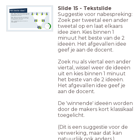
Slide
15
-
Tekstslide
Het beste idee?
Suggestie voor nabespreking:
Stap 3 - Zoek
per tweetal een ander tweetal op en laat elkaars
idee zien. Kies binnen 1 minuut het beste van de 2 ideeën. Het
afgevallen idee geef je aan de docent.
Stap 4 - Zoek
nu als viertal een ander viertal, wissel weer de
Zoek per tweetal een ander
ideeën uit en kies binnen 1 minuut het beste van de 2 ideeën.
Het afgevallen idee geef je aan de docent.
Stap 5
- De 'winnende' ideeën worden door de makers kort
klassikaal
toegelicht
.
tweetal op en laat elkaars
timer
1:00
idee zien. Kies binnen 1
minuut het beste van de 2
ideeën. Het afgevallen idee
geef je aan de docent.
Zoek nu als viertal een ander
viertal, wissel weer de ideeën
uit en kies binnen 1 minuut
het beste van de 2 ideeën.
Het afgevallen idee geef je
aan de docent.
De 'winnende' ideeën worden
door de makers kort klassikaal
toegelicht.
(Dit is een suggestie voor de
verwerking, maar dat kan
natuurlijk ook anders.)