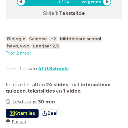
1
/
24
volgende
Slide
1
:
Tekstslide
Biologie
Science
+2
Middelbare school
havo, vwo
Leerjaar 2,3
Toon 2 meer
Les van
4TU.Schools
In deze les zitten
24 slides
,
met
interactieve
quizzen
,
tekstslides
en
1 video
.
Lesduur is:
30
min
Start les
Deel
Printen