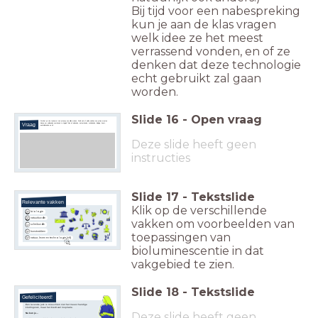
Bij tijd voor een nabespreking
kun je aan de klas vragen
welk idee ze het meest
verrassend vonden, en of ze
denken dat deze technologie
echt gebruikt zal gaan
worden.
Slide
16
-
Open vraag
Stel dat je in de toekomst zo'n ontwerp zou willen maken. Welk vak of welke vakken zou je dan moeten
Vraag
kiezen om voldoende voorkennis te krijgen? Kies uit wiskunde, natuurkunde, scheikunde, biologie, kunst,
aardrijkskunde en nlt.
Deze slide heeft geen
instructies
Slide
17
-
Tekstslide
Relevante vakken
Klik op de verschillende
biologie
natuurkunde
vakken om voorbeelden van
scheikunde
kunstvakken
toepassingen van
natuur, leven en technologie (nlt)
bioluminescentie in dat
vakgebied te zien.
Slide
18
-
Tekstslide
Gefeliciteerd!
Een levende jurk is misschien niet het meest handige
kledingstuk, maar het biedt wel inspiratie.
Deze slide heeft geen
Nu kun je...