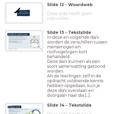
Slide
12
-
Woordweb
Deze slide heeft geen
Wat ben je de afgelopen
minuten wijzer geworden?
instructies
Slide
13
-
Tekstslide
Dichtbij én veraf scherp
In deze en volgende dia's
Roofvogels hebben niet één (zoals wij) maar twee gele vlekken (foveae) op/in hun
netvlies. Ze kunnen daardoor tegelijk veraf én dichtbij scherp zien.
De gele vlek is de plaats op het netvlies 'waar het beeld op
valt van waar je naar
kijkt'. De concentratie kegeltjes is
daar ook zeer hoog → scherp zicht.
worden de verschillen tussen
Hawkeye kan hiermee zijn pijlen afschieten, zonder dat
hij direct naar de objecten lijkt te kijken.
Met twee foveae ziet hij beide doelen tegelijk. Heel handig!
mensenogen en
Afbeelding aangepast van Giza (2015)
roofvogelogen kort
behandeld.
Deze dia's kunnen als een
soort samenvatting getoond
worden.
Als de leerlingen zelf in de
opdracht voldoende kennis
hebben opgedaan, kun je
deze dia's overslaan en
doorgaan naar dia [...] .
Slide
14
-
Tekstslide
Scherper zicht
Lichtbreking in het
menselijk
oog gebeurt via het hoornvlies (verantwoordelijk voor zo'n
60%) en via de lens.
De lens kan via glad spierweefsel opbollen of afvlakken,
waardoor de breking van de lens verandert.
Bij
roofvogels
zijn er twee verschillen: