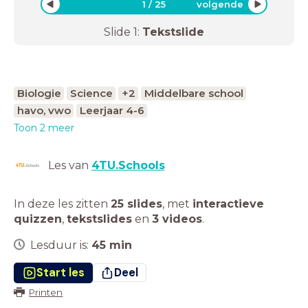
1
/
25
volgende
Slide
1
:
Tekstslide
Biologie
Science
+2
Middelbare school
havo, vwo
Leerjaar 4-6
Toon 2 meer
Les van
4TU.Schools
In deze les zitten
25 slides
,
met
interactieve
quizzen
,
tekstslides
en
3 videos
.
Lesduur is:
45
min
Start les
Deel
Printen