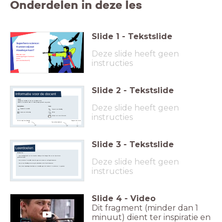
Onderdelen in deze les
Slide
1
-
Tekstslide
Superhero science:
Kunnen wij wat
Deze slide heeft geen
Hawkeye
kan?
Wat we van
roofvogelogen kunnen
leren
instructies
(en overnemen?)
Slide
2
-
Tekstslide
Informatie voor de docent
Vooraf
Download het werkblad (of kies voor de digitale versie).
Bedenk of de opdracht alleen of in kleine groepjes gemaakt mag worden.
Deze slide heeft geen
Benodigdheden
Iconen
Download het werkblad
Vergroot een afbeelding
Klik hier
Laptop voor elke leerling
instructies
Hotspot met meer informatie
Navigeren door de les
Zet het vinkje 'toon bij leerling'
aan
Toon notities bij elke dia
Slide
3
-
Tekstslide
Leerdoelen
Na deze les...
...heb je kennisgemaakt met het karakter Hawkeye uit de
Avenger
-films en met zijn extreme
gezichtsvermogen.
Deze slide heeft geen
...kun je minstens 5 verschillen tussen de ogen van mensen en roofvogels benoemen.
...kun je in een afbeelding van een oog de onderdelen en hun functie benoemen.
...kun je twee toepassingen beschrijven om menselijke ogen in de toekomst te verbeteren / te genezen.
instructies
Slide
4
-
Video
Dit fragment (minder dan 1
minuut) dient ter inspiratie en