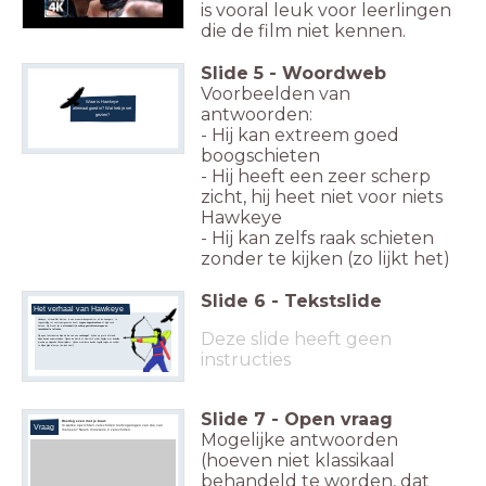
is vooral leuk voor leerlingen
die de film niet kennen.
Slide
5
-
Woordweb
Voorbeelden van
Waar is
Hawkeye
antwoorden:
allemaal goed in? Wat heb je net
gezien?
- Hij kan extreem goed
boogschieten
- Hij heeft een zeer scherp
zicht, hij heet niet voor niets
Hawkeye
- Hij kan zelfs raak schieten
zonder te kijken (zo lijkt het)
Slide
6
-
Tekstslide
Het verhaal van Hawkeye
Hawkeye, oftewel Clint Barton, is een meesterboogschutter uit de
Avengers
. In
tegenstelling tot veel teamgenoten heeft hij
geen superkrachten
of high-tech
harnas. Zijn kracht ligt in
uitzonderlijk scherp gezichtsvermogen en
razendsnelle reflexen
.
Deze slide heeft geen
Zijn ogen functioneren bijna als die van een
roofvogel
: hij kan op grote afstand
kleine doelen onderscheiden. Tijdens de Battle of New York schiet hij pijlen met dodelijke
precisie op vliegende Chitauri-gliders. Hij kan meerdere doelen tegelijk volgen en zonder
te kijken pijlen afvuren ('no-look shot').
instructies
Slide
7
-
Open vraag
Overleg even met je buur:
Vraag
In welke opzichten verschillen roofvogelogen van die van
mensen?
Noem minstens 2 verschillen.
Mogelijke antwoorden
(hoeven niet klassikaal
behandeld te worden, dat