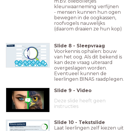
m.b.v. oliebolletjes
kleurwaarneming verfijnen
- mensen kunnen hun ogen
bewegen in de oogkassen,
roofvogels nauwelijks
(daarom draaien ze hun kop)
Slide
8
-
Sleepvraag
Sleepvraag
Voorkennis ophalen: bouw
van het oog. Als dit bekend is
kan deze vraag uiteraard
iris
fovea
blinde vlek
lens
vaatvlies
netvlies
harde oogrok
straalvormig lichaam
oogzenuw
glasachtig lichaam
lensbandjes
hoornvlies
overgeslagen worden.
Eventueel kunnen de
leerlingen BINAS raadplegen.
Slide
9
-
Video
Deze slide heeft geen
instructies
Slide
10
-
Tekstslide
Keuze-opdracht
Laat leerlingen zelf kiezen uit
timer
Opdracht 1 - Dichtbij én veraf scherp zien:
Onderzoek hoe roofvogels zowel van dichtbij als veraf scherp
12:00
kunnen zien en of mensen dat ook zouden kunnen.
Opdracht 2 - Kleurenzien XL:
Onderzoek het verschil in kleurenzien tussen mensen en roofvogels. Wat
zouden mensen aan dit extra kleurenzien kunnen hebben?