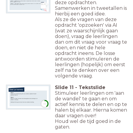
deze opdrachten.
Opdracht 3 - Superscherp zicht:
Onderzoek waardoor roofvogels scherper zien dan mensen (2 oorzaken).
Biedt dat mogelijkheden voor mensen?
Opdracht 4 - Ogen en genen:
Hawkeye's gezichtsvermogen is genetisch verankerd, het zit in zijn DNA. Hoe kan
dat? En wat kunnen we daar in de toekomst mee?
Samenwerken in tweetallen is
hierbij een goed idee.
Als ze de vragen van deze
opdracht 'opzoeken' via AI
(wat ze waarschijnlijk gaan
doen), vraag de leerlingen
dan om dit vraag voor vraag te
doen, en niet de hele
opdracht ineens. De losse
antwoorden stimuleren de
leerlingen (hopelijk) om eerst
zelf na te denken over een
volgende vraag.
Slide
11
-
Tekstslide
Deel je kennis
Stimuleer leerlingen om 'aan
Stap 1
Zoek een medeleerling die een andere opdracht heeft
gedaan dan jij.
de wandel' te gaan en om
Stap 2
Wissel in twee minuten de belangrijkste bevindingen uit
(ieder 1 minuut).
actief kennis te delen en op te
timer
Herhaal dit nog een keer met een andere leerling.
2:00
halen bij elkaar. Hierna komen
daar vragen over!
Houd wel de tijd goed in de
gaten.