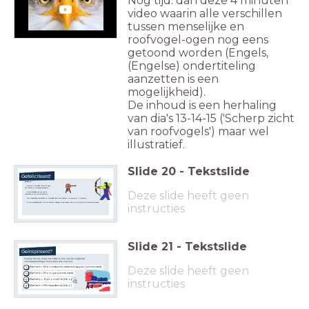
Nog tijd: dan deze 4 minuten
video waarin alle verschillen
tussen menselijke en
roofvogel-ogen nog eens
getoond worden (Engels,
(Engelse) ondertiteling
aanzetten is een
mogelijkheid).
De inhoud is een herhaling
van dia's 13-14-15 ('Scherp zicht
van roofvogels') maar wel
illustratief.
Slide
20
-
Tekstslide
Gefeliciteerd!
Nu kun je...
...minstens 5 verschillen tussen de ogen
van mensen en roofvogels benoemen.
Deze slide heeft geen
...in een afbeelding van een oog de
onderdelen
en hun functie benoemen.
...twee toepassingen beschrijven om menselijke
ogen in de toekomst te verbeteren / te genezen,
...en
heb je kennisgemaakt met het karakter Hawkeye uit
de Avenger-films en met zijn extreme gezichtsvermogen.
instructies
Slide
21
-
Tekstslide
Geïnspireerd?
Vond je dit een leuke les? Dan is één van de volgende
vervolgopleidingen misschien iets voor jou.
Deze slide heeft geen
Bachelor Biomedische wetenschappen (universiteit)
Bachelor Biologie (universiteit)
instructies
Bachelor Optometrie (hbo)
Bachelor Filmacademie (hbo)