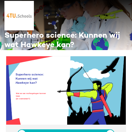
Superhero science: Kunnen wij
wat Hawkeye kan?
Superhero science:
Kunnen wij wat
Hawkeye
kan?
Wat we van roofvogelogen kunnen
leren
(en overnemen?)