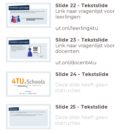
Slide
22
-
Tekstslide
Feedback gevraagd
Link naar vragenlijst voor
De makers van deze les willen graag weten wat je van de les vond. Ga
daarvoor naar de (korte) vragenlijst. Heel veel dank!
leerlingen:
Klik hier om naar de vragenlijst voor
leerlingen te gaan
ut.onl/leerling4tu
Slide
23
-
Tekstslide
Feedback gevraagd
Link naar vragenlijst voor
De makers van deze les
willen graag weten wat je van
de les vond. Ga daarvoor naar
docenten:
de (korte) vragenlijst. Heel
veel dank!
ut.onl/docent4tu
Vragenlijst voor
docenten
ut.onl/docent4tu
Slide
24
-
Tekstslide
Deze slide heeft geen
Check
www.4tuschools.nl
voor meer inspirerende lessen!
instructies
Slide
25
-
Tekstslide
Bronnen
Fitzgerald, B. W. (2018).
Using Hawkeye from the Avengers to communicate on the eye
. AJP Advances in Physiology Education,
42(1), 90–98. https://doi.org/10.1152/advan.00161.2017
Giza, L. (2015).
Vergelijkende morfologie van het oog van vogels
(Door A. Martel, T. Hellebuyck, & Universiteit Gent).
Deze slide heeft geen
https://libstore.ugent.be/fulltxt/RUG01/002/216/094/RUG01-002216094_2015_0001_AC.pdf
instructies