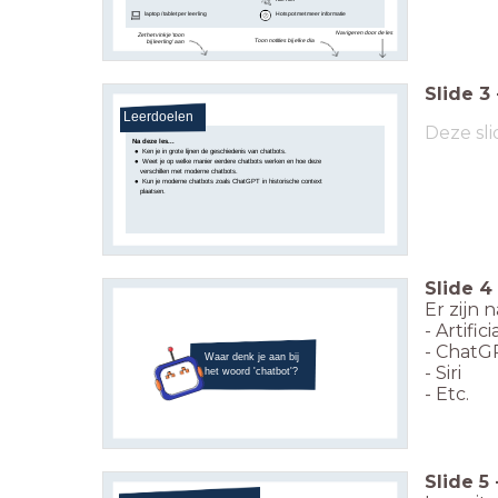
laptop / tablet per leerling
Hotspot met meer informatie
Navigeren door de les
Zet het vinkje 'toon
Toon notities bij elke dia
bij leerling' aan
Slide
3
Leerdoelen
Deze sli
Na deze les...
Ken je in grote lijnen de geschiedenis van chatbots.
Weet je op welke manier eerdere chatbots werken en hoe deze
verschillen met moderne chatbots.
Kun je moderne chatbots zoals ChatGPT in historische context
plaatsen.
Slide
4
Er zijn
- Artific
- ChatG
Waar denk je aan bij
- Siri
het woord 'chatbot'?
- Etc.
Slide
5