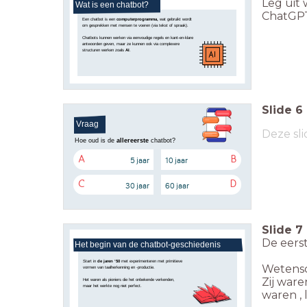
Leg uit 
Wat is een chatbot?
ChatGPT
Een chatbot is een
computerprogramma,
wat gebruikt wordt
om gesprekken met mensen te voeren (via tekst of spraak).
Chatbots kunnen werken via eenvoudige regels en kant-en-klare
antwoorden geven, maar ze kunnen ook via complexere
structuren werken zoals
AI
.
Slide
6
Vraag
Deze sli
Hoe oud is de
allereerste
chatbot?
5 jaar
10 jaar
A
B
30 jaar
60 jaar
C
D
Slide
7
De eers
Het begin van de chatbot-geschiedenis
Start in
de jaren ‘50
met experimenteren met primitieve
Wetensc
vormen van taalherkenning en -productie.
Zij ware
Het waren als pioniers die het onbekende verkenden,
maar het werkte nog niet perfect.
waren , 