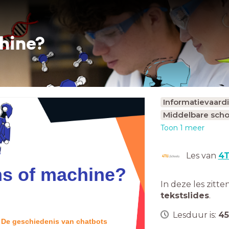
hine?
Informatievaar
Middelbare scho
Toon 1 meer
Les van
4T
s of machine?
In deze les zitte
tekstslides
.
Lesduur is:
45
De geschiedenis van chatbots