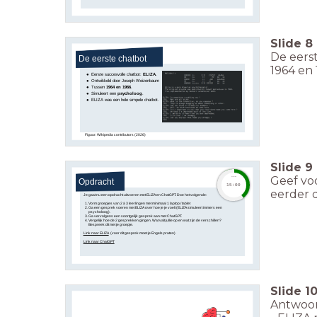
Slide
8
De eers
De eerste chatbot
1964 en 
Eerste succesvolle chatbot:
ELIZA
.
Ontwikkeld door Joseph Weizenbaum
Tussen
1964 en 1966
.
Simuleert een
psycholoog
.
ELIZA was een hele simpele chatbot.
Slide
9
Geef voo
timer
Opdracht
15:00
eerder 
Je gaat nu een opdracht uitvoeren met ELIZA en ChatGPT. Doe het volgende:
Vorm groepjes van 2 à 3 leerlingen met minimaal 1 laptop / tablet
Ga een gesprek voeren met ELIZA over hoe je je voelt (ELIZA simuleert immers een
psycholoog).
Ga vervolgens een soortgelijk gesprek aan met ChatGPT.
Vergelijk hoe de 2 gesprekken gingen. Wat valt jullie op en wat zijn de verschillen?
Bespreek dit met je groepje.
Link naar ELIZA
(voor dit gesprek moet je Engels praten)
Link naar ChatGPT
Slide
1
Antwoor