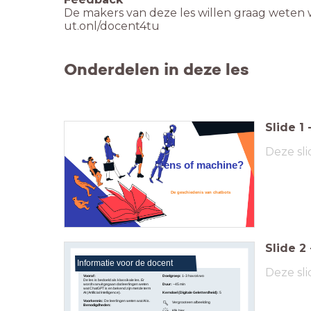
Onderdelen in deze les
Slide
1
Deze sli
Mens of machine?
De geschiedenis van chatbots
Slide
2
Informatie voor de docent
Deze sli
Vooraf:
Doelgroep:
1-3 havo/vwo
De les is bedoeld als klassikale les. Er
wordt vanuit gegaan dat leerlingen weten
Duur:
~45 min
wat ChatGPT is en bekend zijn met de term
AI (Artificial Intelligence).
Kerndoel (Digitale Geletterdheid):
5
Voorkennis:
De leerlingen weten wat AI is.
Vergroot een afbeelding
Benodigdheden:
Klik hier