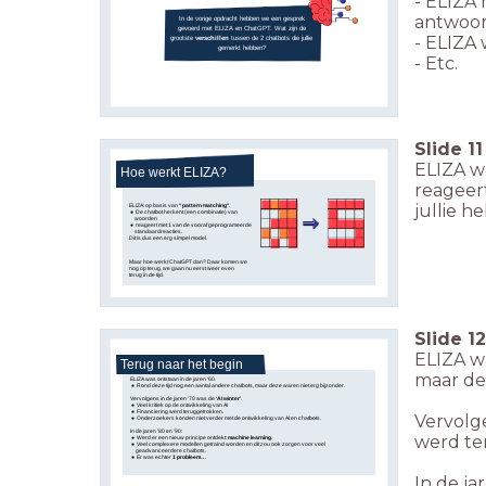
- ELIZA
antwoo
In de vorige opdracht hebben we een gesprek
gevoerd met ELIZA en ChatGPT. Wat zijn de
- ELIZA
grootste
verschillen
tussen de 2 chatbots die jullie
gemerkt hebben?
- Etc.
Slide
11
ELIZA w
Hoe werkt ELIZA?
reageert
jullie h
ELIZA: op basis van
“pattern matching"
.
De chatbot herkent (een combinatie) van
woorden
reageert met 1 van de vooraf geprogrameerde
standaardreacties.
Dit is dus een erg simpel model.
Maar hoe werkt ChatGPT dan? Daar komen we
nog op terug, we gaan nu eerst weer even
terug in de tijd.
Slide
12
ELIZA wa
Terug naar het begin
maar de
ELIZA was ontstaan in de jaren ‘60.
Rond deze tijd nog een aantal andere chatbots, maar deze waren niet erg bijzonder.
Vervolgens in de jaren ’70 was de
‘AI winter’
.
Veel kritiek op de ontwikkeling van AI
Financiering werd teruggetrokken.
Vervolge
Onderzoekers konden niet verder met de ontwikkeling van AI en chatbots.
In de jaren ’80 en ’90:
werd te
Werd er een nieuw principe ontdekt:
machine learning
.
Veel complexere modellen getraind worden en dit zou ook zorgen voor veel
geadvanceerdere chatbots.
Er was echter
1 probleem…
In de ja