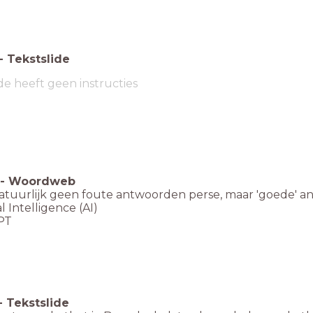
-
Tekstslide
de heeft geen instructies
-
Woordweb
 natuurlijk geen foute antwoorden perse, maar 'goede' 
ial Intelligence (AI)
PT
-
Tekstslide