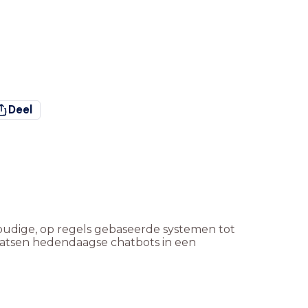
Deel
oudige, op regels gebaseerde systemen tot
aatsen hedendaagse chatbots in een