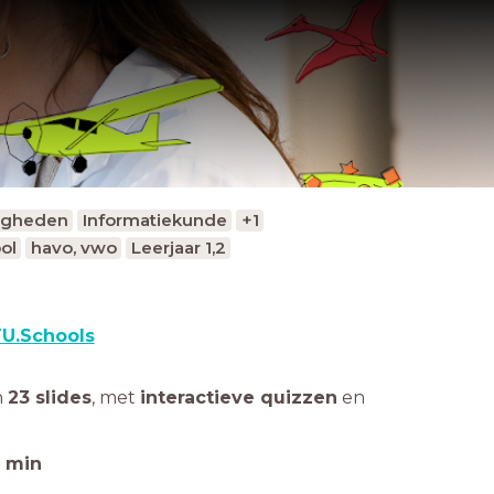
digheden
Informatiekunde
+1
ol
havo, vwo
Leerjaar 1,2
U.Schools
n
23 slides
,
met
interactieve quizzen
en
min