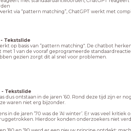
 reageert met standaardantwoorden, ChatGPT reageert 
rden
 werkt via “pattern matching”, ChatGPT werkt met com
-
Tekstslide
erkt op basis van “pattern matching". De chatbot herke
 met 1 van de vooraf geprogrameerde standaardreacties.
ebben gezien zorgt dit al snel voor problemen.
-
Tekstslide
s dus ontstaan in de jaren ‘60. Rond deze tijd zijn er n
ze waren niet erg bijzonder.
ns in de jaren ’70 was de ‘AI winter’. Er was veel kritiek
ruggetrokken. Hierdoor konden onderzoekers niet verde
ren ’80 en ’90 werd er een nieuw principe ontdekt: mac