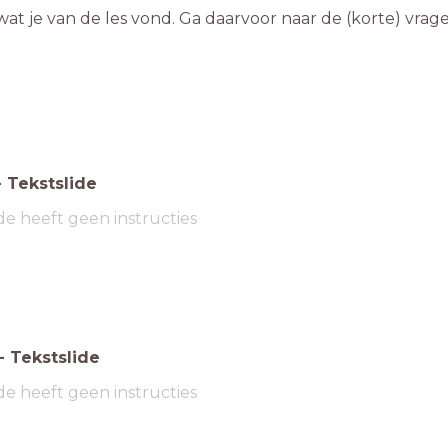
-
Tekstslide
de heeft geen instructies
-
Tekstslide
de heeft geen instructies