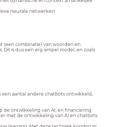
met dynamische en context afhankelijke
plexe neurale netwerken
nt (een combinatie) van woorden en
 Dit is dus een erg simpel model, en zoals
og een aantal andere chatbots ontwikkeld,
 op de ontwikkeling van AI, en financiering
r met de ontwikkeling van AI en chatbots.
hine learning. Met deze techniek konden er