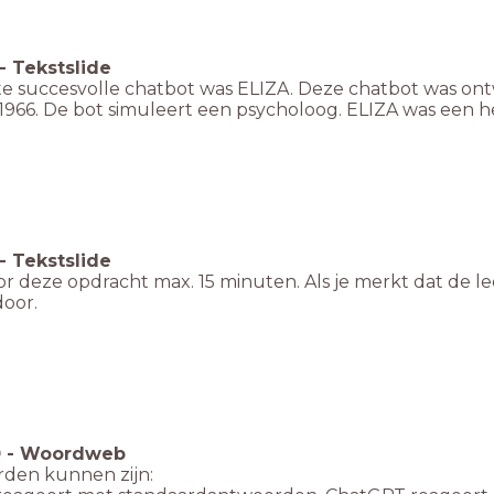
-
Tekstslide
te succesvolle chatbot was ELIZA. Deze chatbot was o
1966. De bot simuleert een psycholoog. ELIZA was een h
-
Tekstslide
r deze opdracht max. 15 minuten. Als je merkt dat de le
door.
0
-
Woordweb
den kunnen zijn: