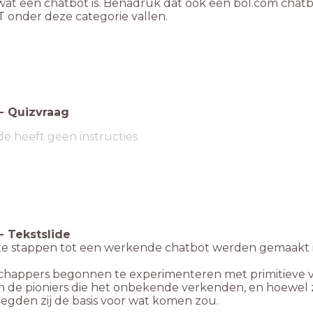
wat een chatbot is. Benadruk dat ook een bol.com chatbo
 onder deze categorie vallen.
-
Quizvraag
de heeft geen instructies
-
Tekstslide
te stappen tot een werkende chatbot werden gemaakt 
happers begonnen te experimenteren met primitieve v
n de pioniers die het onbekende verkenden, en hoewel z
legden zij de basis voor wat komen zou.