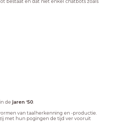
t bestaat en dat niet enkel chatbots zoals
in de
jaren ‘50
.
ormen van taalherkenning en -productie.
ij met hun pogingen de tijd ver vooruit