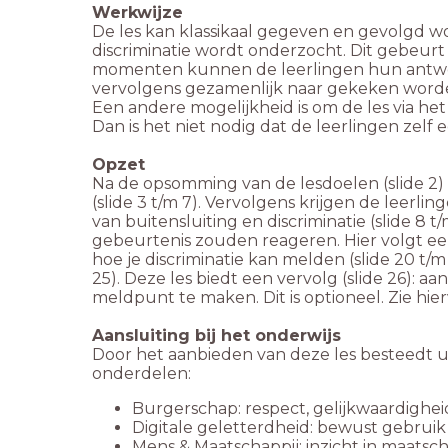
Werkwijze
De les kan klassikaal gegeven en gevolgd w
discriminatie wordt onderzocht. Dit gebeurt 
momenten kunnen de leerlingen hun antwoor
vervolgens gezamenlijk naar gekeken word
Een andere mogelijkheid is om de les via het
Dan is het niet nodig dat de leerlingen zelf
Opzet
Na de opsomming van de lesdoelen (slide 2) s
(slide 3 t/m 7). Vervolgens krijgen de leerlin
van buitensluiting en discriminatie (slide 8 
gebeurtenis zouden reageren. Hier volgt e
hoe je discriminatie kan melden (slide 20 t/m 
25). Deze les biedt een vervolg (slide 26): 
meldpunt te maken. Dit is optioneel. Zie hie
Aansluiting bij het onderwijs
Door het aanbieden van deze les besteedt u
onderdelen:
Burgerschap: respect, gelijkwaardighei
Digitale geletterdheid: bewust gebruik v
Mens & Maatschappij: inzicht in maatsc