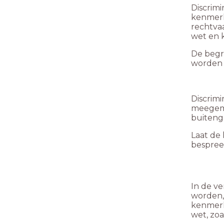
Discrimi
kenmerke
rechtvaa
wet en 
De begr
worden 
Discrimi
meegema
buitenge
Laat de
bespree
In de ve
worden, 
kenmerk
wet, zo