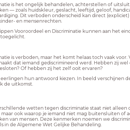
natie is het ongelijk behandelen, achterstellen of uitslu
n — zoals huidskleur, geslacht, leeftijd, geloof, hand
rdiging. Dit verboden onderscheid kan direct (expliciet) of
kinder- en mensenrechten.
ippen Vooroordeel en Discriminatie kunnen aan het einde
toegelicht.
natie is verboden, maar het komt helaas toch vaak voor. 
akt dat iemand gediscrimineerd werd. Hebben zij we
sloten? Of hebben zij het zelf ooit ervaren?
 leerlingen hun antwoord kiezen. In beeld verschijnen d
k de uitkomst.
rschillende wetten tegen discriminatie staat niet alle
maar ook waarop je iemand niet mag buitensluiten of ac
en van mensen. Deze kenmerken noemen we discriminat
als in de Algemene Wet Gelijke Behandeling.