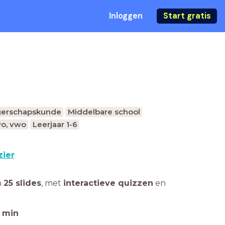
Inloggen
Start gratis
gerschapskunde
Middelbare school
o, vwo
Leerjaar 1-6
zier
n
25 slides
,
met
interactieve quizzen
en
min