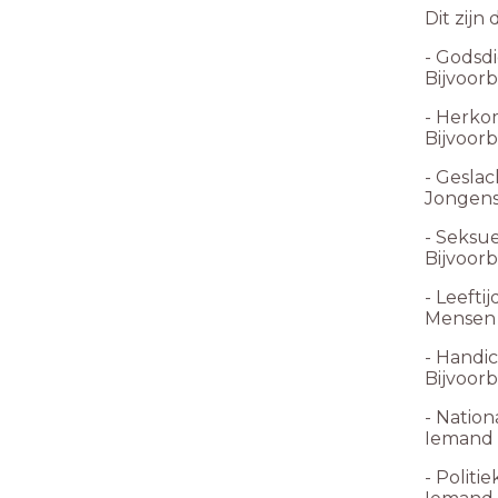
Dit zijn
- Godsdi
Bijvoorb
- Herko
Bijvoor
- Geslac
Jongens
- Seksue
Bijvoorb
- Leeftij
Mensen 
- Handic
Bijvoorb
- Nationa
Iemand 
- Politi