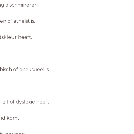
ag discrimineren:
 of atheïst is.
skleur heeft.
sch of biseksueel is.
zit of dyslexie heeft.
nd komt.