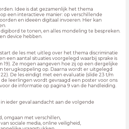
orden. Idee is dat gezamenlijk het thema
op een interactieve manier: op verschillende
den en ideeën digitaal invoeren. Hier kan
en.
 digibord te tonen, en alles mondeling te bespreken.
 een device hebben.
tart de les met uitleg over het thema discriminatie
gen een aantal situaties voorgelegd waarbij sprake is
t/m 19). Ze mogen aangeven hoe zij op een dergelijke
en terugkoppeling op. Daarna wordt er uitgelegd
22). De les eindigt met een evaluatie (slide 23 t/m
aan de leerlingen wordt gevraagd een poster voor ons
rvoor de informatie op pagina 9 van de handleiding.
 in ieder geval aandacht aan de volgende
d, omgaan met verschillen,
an sociale media, online veiligheid,
happelijke vraagstukken.