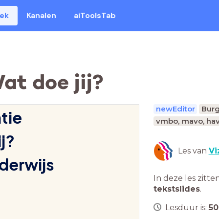
eek
Kanalen
aiToolsTab
at doe jij?
newEditor
Bur
tie
vmbo, mavo, hav
j? 
Les van
Vi
derwijs
In deze les zitte
tekstslides
.
Lesduur is:
50