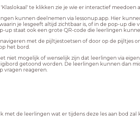
'Klaslokaal' te klikken zie je wie er interactief meedoen aa
lingen kunnen deelnemen via lessonup.app. Hier kunnen z
aarin je lesgeeft altijd zichtbaar is, of in de pop-up die v
p-up staat ook een grote QR-code die leerlingen kunne
navigeren met de pijltjestoetsen of door op de pijltjes o
op het bord.
t niet mogelijk of wenselijk zijn dat leerlingen via eig
 digibord getoond worden. De leerlingen kunnen dan mi
op vragen reageren.
 met de leerlingen wat er tijdens deze les aan bod zal