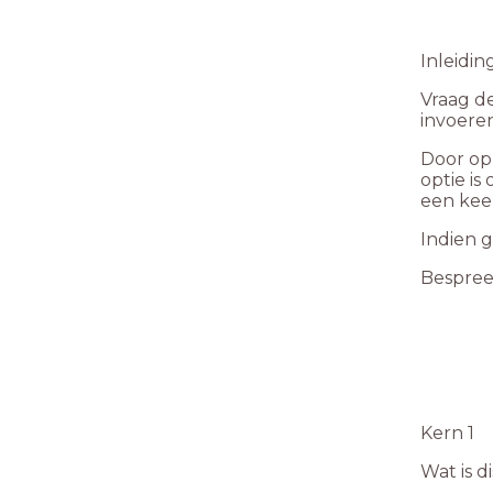
Inleidin
Vraag de
invoere
Door op
optie i
een keer
Indien 
Bespree
Kern 1
Wat is d