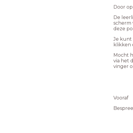
Door op 
De leer
scherm w
deze po
Je kunt 
klikken 
Mocht he
via het
vinger 
Vooraf
Bespreek