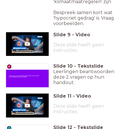
'klimaatmaatregelen' zijn
Bespreek samen kort wat
'hypocriet gedrag' is. Vraag
voorbeelden.
Slide
9
-
Video
Deze slide heeft geen
instructies
Slide
10
-
Tekstslide
Leerlingen beantwoorden
deze 2 vragen op hun
handout.
Slide
11
-
Video
Deze slide heeft geen
instructies
Slide
12
-
Tekstslide