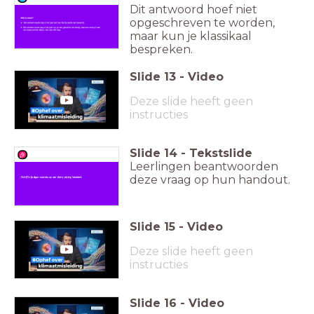
Dit antwoord hoef niet
opgeschreven te worden,
maar kun je klassikaal
bespreken.
Slide
13
-
Video
Deze slide heeft geen
instructies
Slide
14
-
Tekstslide
Leerlingen beantwoorden
deze vraag op hun handout.
Slide
15
-
Video
Deze slide heeft geen
instructies
Slide
16
-
Video