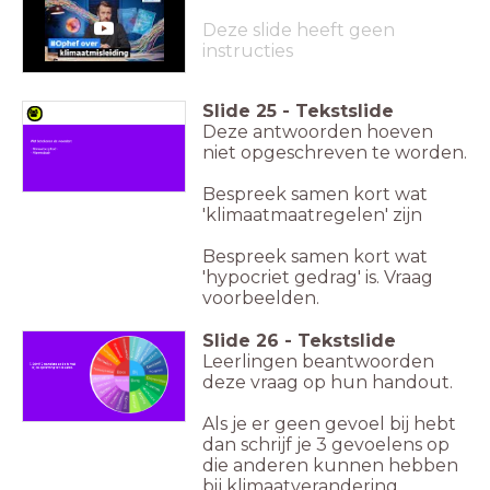
Deze slide heeft geen
instructies
Slide
25
-
Tekstslide
Deze antwoorden hoeven
niet opgeschreven te worden.
Bespreek samen kort wat
'klimaatmaatregelen' zijn
Bespreek samen kort wat
'hypocriet gedrag' is. Vraag
voorbeelden.
Slide
26
-
Tekstslide
Leerlingen beantwoorden
deze vraag op hun handout.
Als je er geen gevoel bij hebt
dan schrijf je 3 gevoelens op
die anderen kunnen hebben
bij klimaatverandering.