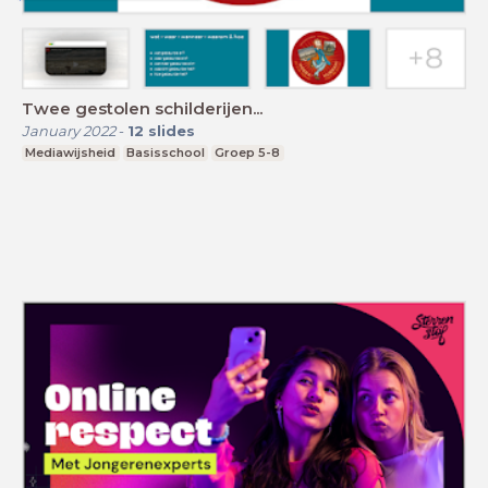
Twee gestolen schilderijen...
January 2022
-
12
slides
Mediawijsheid
Basisschool
Groep 5-8