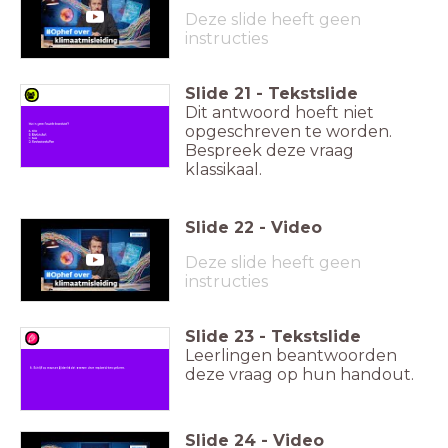
Deze slide heeft geen
instructies
Slide
21
-
Tekstslide
Dit antwoord hoeft niet
opgeschreven te worden.
Bespreek deze vraag
klassikaal.
Slide
22
-
Video
Deze slide heeft geen
instructies
Slide
23
-
Tekstslide
Leerlingen beantwoorden
deze vraag op hun handout.
Slide
24
-
Video