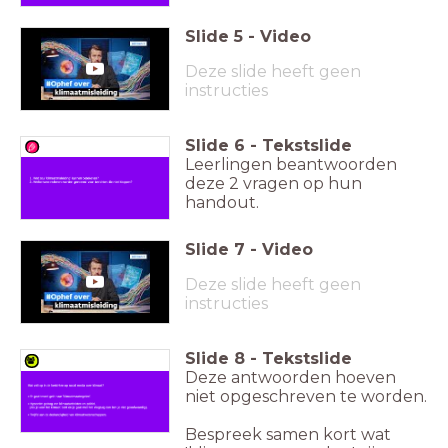
Slide
5
-
Video
Deze slide heeft geen
instructies
Slide
6
-
Tekstslide
Leerlingen beantwoorden
deze 2 vragen op hun
handout.
Slide
7
-
Video
Deze slide heeft geen
instructies
Slide
8
-
Tekstslide
Deze antwoorden hoeven
niet opgeschreven te worden.
Bespreek samen kort wat