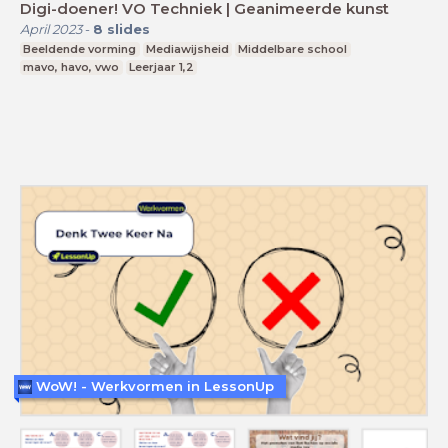
Digi-doener! VO Techniek | Geanimeerde kunst
April 2023
-
8
slides
Beeldende vorming
Mediawijsheid
Middelbare school
mavo, havo, vwo
Leerjaar 1,2
WoW! - Werkvormen in LessonUp