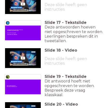
Deze slide heeft geen
instructies
Slide
17
-
Tekstslide
Deze antwoorden hoeven
niet opgeschreven te worden.
Leerlingen bespreken dit in
tweetallen.
Slide
18
-
Video
Deze slide heeft geen
instructies
Slide
19
-
Tekstslide
Dit antwoord hoeft niet
opgeschreven te worden.
Bespreek deze vraag
klassikaal.
Slide
20
-
Video