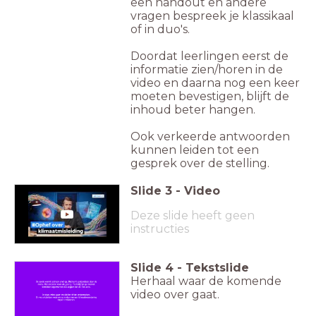
een handout en andere
vragen bespreek je klassikaal
of in duo's.
Doordat leerlingen eerst de
informatie zien/horen in de
video en daarna nog een keer
moeten bevestigen, blijft de
inhoud beter hangen.
Ook verkeerde antwoorden
kunnen leiden tot een
gesprek over de stelling.
Slide
3
-
Video
Deze slide heeft geen
instructies
Slide
4
-
Tekstslide
Herhaal waar de komende
video over gaat.