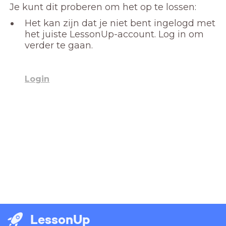
Je kunt dit proberen om het op te lossen:
Het kan zijn dat je niet bent ingelogd met
het juiste LessonUp-account. Log in om
verder te gaan.
Login
LessonUp