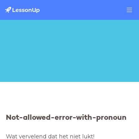
Not-allowed-error-with-pronoun
Wat vervelend dat het niet lukt! 
