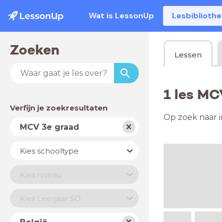
Wat is LessonUp
Lesbiblioth
Zoeken
Lessen
1 les MC
Verfijn je zoekresultaten
Op zoek naar i
Vak
MCV 3e graad
Schooltype
Kies schooltype
Niveau
Kies niveau
Jaar
Kies Leerjaar SO
Land