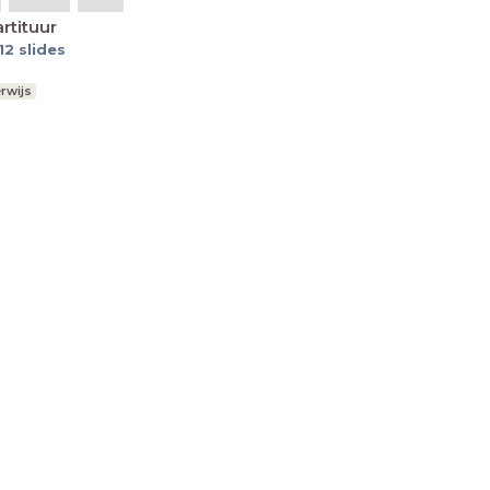
rtituur
12
slides
rwijs