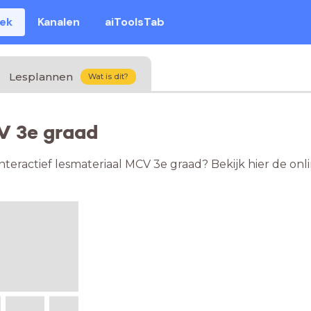
eek
Kanalen
aiToolsTab
Lesplannen
Wat is dit?
V 3e graad
nteractief lesmateriaal MCV 3e graad? Bekijk hier de o