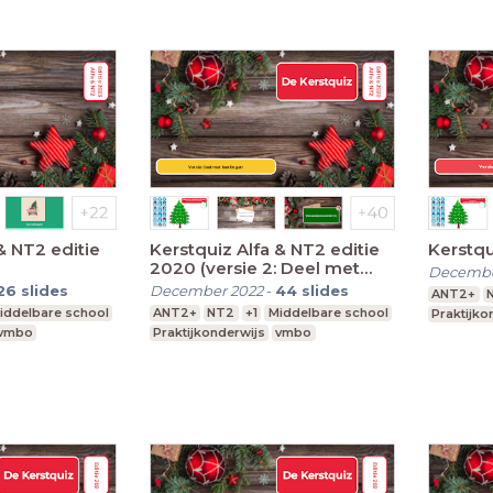
& NT2 editie
Kerstquiz Alfa & NT2 editie
Kerstq
2020 (versie 2: Deel met
Decembe
leerlingen)
26
slides
December 2022
-
44
slides
ANT2+
iddelbare school
ANT2+
NT2
+1
Middelbare school
Praktijko
vmbo
Praktijkonderwijs
vmbo