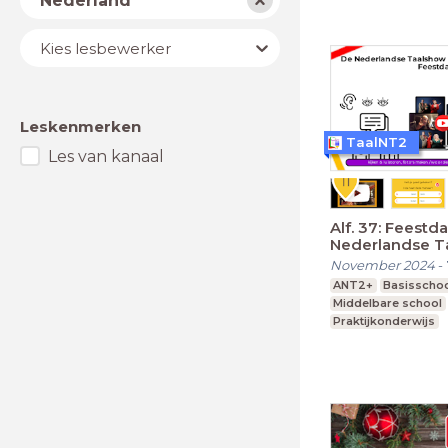
Nederland
Lesbewerker
Kies lesbewerker
Leskenmerken
TaalNT2
Les van kanaal
Alf. 37: Feestd
Nederlandse T
Televisie
November 2024
-
ANT2+
Basisscho
Middelbare school
Praktijkonderwijs
Voortgezet speciaa