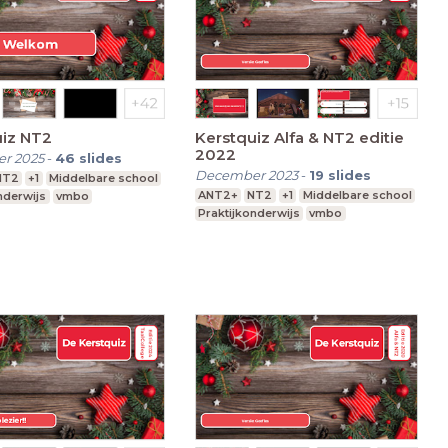
uiz NT2
Kerstquiz Alfa & NT2 editie
2022
r 2025
-
46
slides
December 2023
-
19
slides
NT2
+1
Middelbare school
ANT2+
NT2
+1
Middelbare school
nderwijs
vmbo
Praktijkonderwijs
vmbo