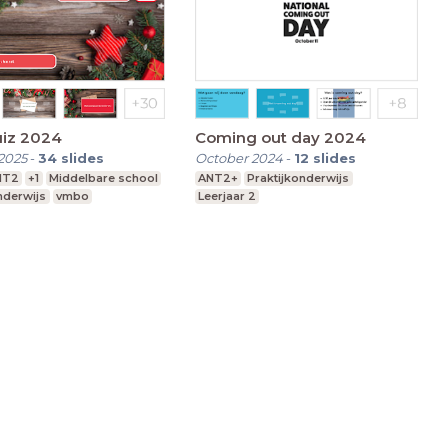
uiz 2024
Coming out day 2024
2025
-
34
slides
October 2024
-
12
slides
NT2
+1
Middelbare school
ANT2+
Praktijkonderwijs
nderwijs
vmbo
Leerjaar 2