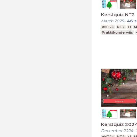
Kerstquiz NT2
March 2025
-
46
s
ANT2+
NT2
+1
M
Praktijkonderwijs
Kerstquiz 202
December 2024
-
ANT2+
NT2
+1
M