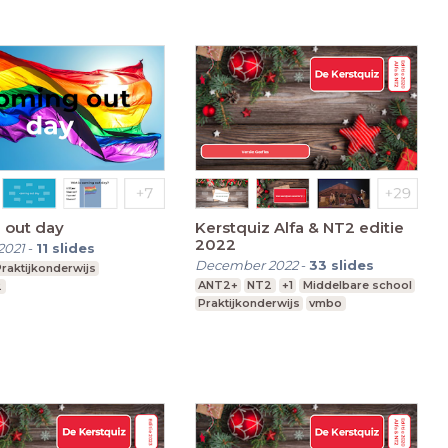
 out day
Kerstquiz Alfa & NT2 editie
2022
2021
-
11
slides
December 2022
-
33
slides
raktijkonderwijs
ANT2+
NT2
+1
Middelbare school
2
Praktijkonderwijs
vmbo