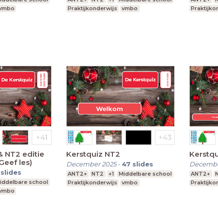
vmbo
Praktijkonderwijs
vmbo
Praktijko
& NT2 editie
Kerstquiz NT2
Kerstq
Geef les)
December 2025
-
47
slides
Decembe
slides
ANT2+
NT2
+1
Middelbare school
ANT2+
iddelbare school
Praktijkonderwijs
vmbo
Praktijko
vmbo