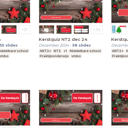
4
Kerstquiz NT2 dec 24
Kerstq
35
slides
December 2024
-
38
slides
Decembe
iddelbare school
ANT2+
NT2
+1
Middelbare school
ANT2+
vmbo
Praktijkonderwijs
vmbo
Praktijko