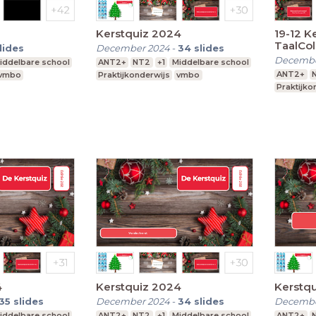
Kerstquiz 2024
19-12 K
TaalCo
lides
December 2024
-
34
slides
Decembe
iddelbare school
ANT2+
NT2
+1
Middelbare school
ANT2+
vmbo
Praktijkonderwijs
vmbo
Praktijko
4
Kerstquiz 2024
Kerstq
35
slides
December 2024
-
34
slides
Decembe
iddelbare school
ANT2+
NT2
+1
Middelbare school
ANT2+