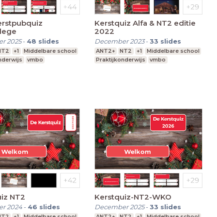
erstpubquiz
Kerstquiz Alfa & NT2 editie
llege
2022
r 2025
-
48
slides
December 2023
-
33
slides
NT2
+1
Middelbare school
ANT2+
NT2
+1
Middelbare school
nderwijs
vmbo
Praktijkonderwijs
vmbo
uiz NT2
Kerstquiz-NT2-WKO
r 2024
-
46
slides
December 2025
-
33
slides
NT2
+1
Middelbare school
ANT2+
NT2
+1
Middelbare school