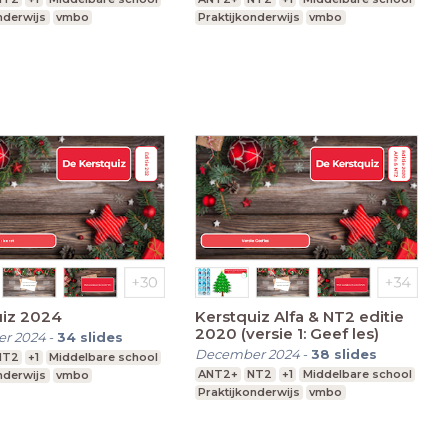
nderwijs
vmbo
Praktijkonderwijs
vmbo
uiz 2024
Kerstquiz Alfa & NT2 editie
2020 (versie 1: Geef les)
r 2024
-
34
slides
December 2024
-
38
slides
NT2
+1
Middelbare school
ANT2+
NT2
+1
Middelbare school
nderwijs
vmbo
Praktijkonderwijs
vmbo