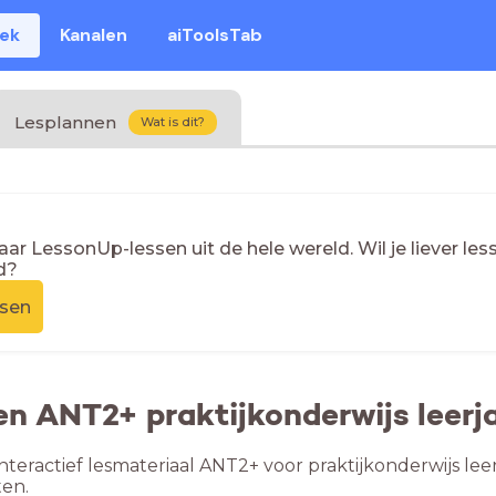
eek
Kanalen
aiToolsTab
Lesplannen
Wat is dit?
naar LessonUp-lessen uit de hele wereld. Wil je liever l
d?
ssen
en ANT2+ praktijkonderwijs leerja
nteractief lesmateriaal ANT2+ voor praktijkonderwijs lee
en.