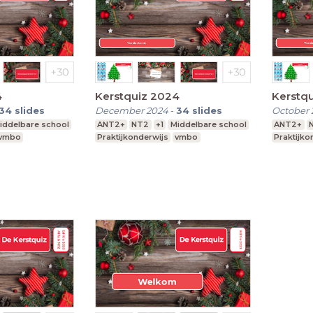
4
Kerstquiz 2024
Kerstq
34
slides
December 2024
-
34
slides
October 
iddelbare school
ANT2+
NT2
+1
Middelbare school
ANT2+
vmbo
Praktijkonderwijs
vmbo
Praktijko