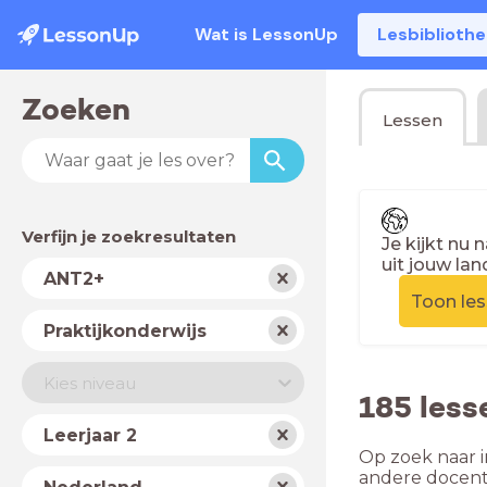
Wat is LessonUp
Lesbiblioth
Zoeken
Lessen
Verfijn je zoekresultaten
Je kijkt nu 
uit jouw lan
Vak
ANT2+
Toon le
Schooltype
Praktijkonderwijs
Niveau
Kies niveau
185 less
Jaar
Leerjaar 2
Op zoek naar i
Land
andere docent