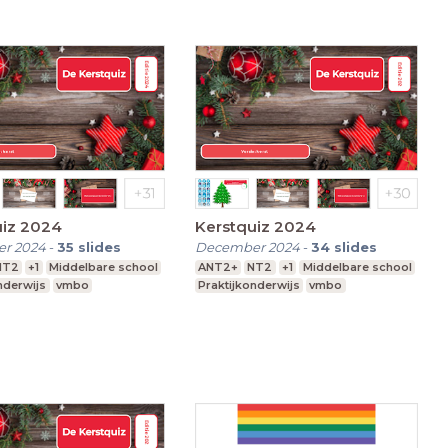
uiz 2024
Kerstquiz 2024
r 2024
-
35
slides
December 2024
-
34
slides
NT2
+1
Middelbare school
ANT2+
NT2
+1
Middelbare school
nderwijs
vmbo
Praktijkonderwijs
vmbo