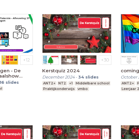
agen - De
Kerstquiz 2024
coming
aalshow
December 2024
-
34
slides
October 
16
slides
ANT2+
NT2
+1
Middelbare school
ANT2+
P
ol
Praktijkonderwijs
vmbo
Leerjaar 
l onderwijs