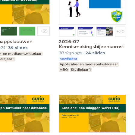
bapps bouwen
2026-07
Kennismakingsbijeenkomst
026
-
39
slides
30 days ago
-
24
slides
e- en mediaontwikkelaar
newEditor
diejaar 1
Applicatie- en mediaontwikkelaar
MBO
Studiejaar 1