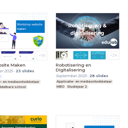
site Maken
Robotisering en
Digitalisering
r 2025
-
23
slides
September 2023
-
28
slides
r
Applicatie- en mediaontwikkelaar
e- en mediaontwikkelaar
MBO
Studiejaar 2
ddelbare school
 1