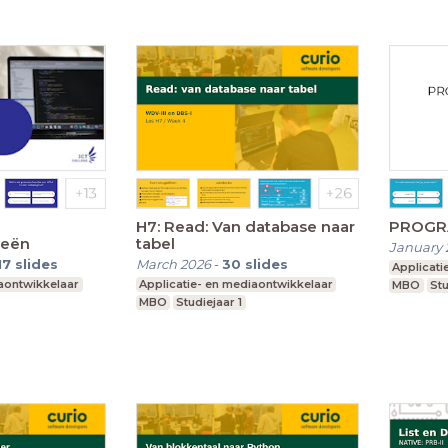
H7: Read: Van database naar
PROGRAM
ieën
tabel
January 
17
slides
March 2026
-
30
slides
Applicati
iaontwikkelaar
Applicatie- en mediaontwikkelaar
MBO
Stu
MBO
Studiejaar 1