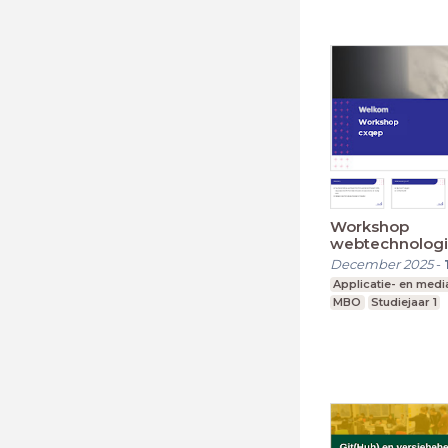
Workshop
webtechnolog
December 2025
-
Applicatie- en med
MBO
Studiejaar 1