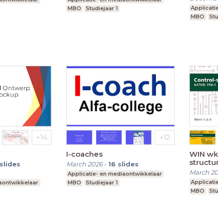
Applicati
MBO
Studiejaar 1
MBO
Stu
I-coaches
WIN wk5
structu
slides
March 2026
-
16
slides
March 2
Applicatie- en mediaontwikkelaar
Applicati
iaontwikkelaar
MBO
Studiejaar 1
MBO
Stu