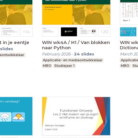
it in je eentje
WIN wk4A / H1 / Van blokken
WIN wk7
naar Python
Diction
slides
February 2026
-
24
slides
March 2
iaontwikkelaar
Applicatie- en mediaontwikkelaar
Applicati
MBO
Studiejaar 1
MBO
Stu