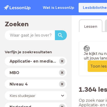
Wat is LessonUp
Lesbiblioth
Zoeken
Lessen
Verfijn je zoekresultaten
Je kijkt nu 
uit jouw lan
Vak
Applicatie- en mediaontwikkelaar
Toon le
Schooltype
MBO
Niveau
Niveau 4
1.364 le
Jaar
Kies studiejaar
Op zoek naar i
Land
Applicatie- e