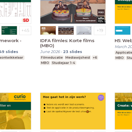
ramework -
IDFA filmles: Korte films
H5: We
(MBO)
March 2
49
slides
June 2026
-
23
slides
Applicati
iaontwikkelaar
Filmeducatie
Mediawijsheid
+6
MBO
Stu
MBO
Studiejaar 1-4