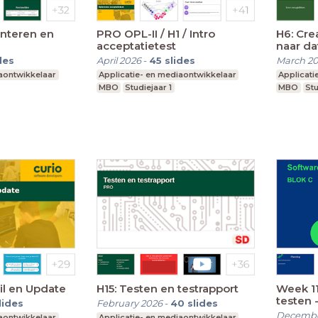
enteren en
PRO OPL-II / H1 / Intro
H6: Cre
acceptatietest
naar d
des
April 2026
-
45
slides
March 2
iaontwikkelaar
Applicatie- en mediaontwikkelaar
Applicati
MBO
Studiejaar 1
MBO
Stu
il en Update
H15: Testen en testrapport
Week 11
testen 
lides
February 2026
-
40
slides
Decembe
iaontwikkelaar
Applicatie- en mediaontwikkelaar