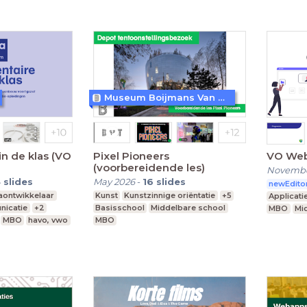
Museum Boijmans Van Beuningen
n de klas (VO
Pixel Pioneers
VO Web
(voorbereidende les)
Novembe
4
slides
May 2026
-
16
slides
newEdito
iaontwikkelaar
Kunst
Kunstzinnige oriëntatie
+5
Applicati
nicatie
+2
Basisschool
Middelbare school
MBO
Mi
MBO
havo, vwo
MBO
Studiejaar