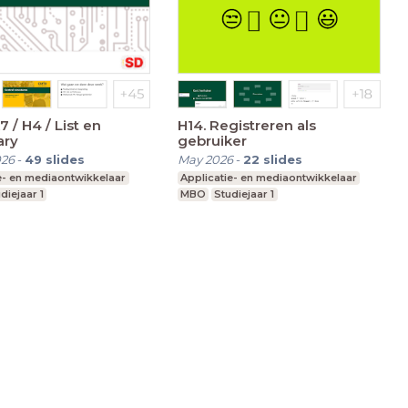
 / H4 / List en
H14. Registreren als
ary
gebruiker
026
-
49
slides
May 2026
-
22
slides
e- en mediaontwikkelaar
Applicatie- en mediaontwikkelaar
diejaar 1
MBO
Studiejaar 1