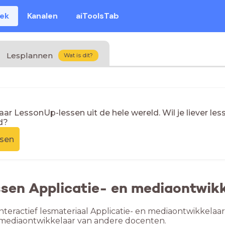
eek
Kanalen
aiToolsTab
Lesplannen
Wat is dit?
naar LessonUp-lessen uit de hele wereld. Wil je liever l
d?
ssen
ssen Applicatie- en mediaontwik
nteractief lesmateriaal Applicatie- en mediaontwikkelaar
n mediaontwikkelaar van andere docenten.