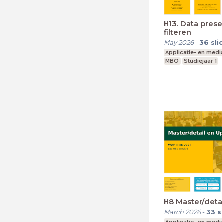
H13. Data pres
filteren
May 2026
-
36
sli
Applicatie- en med
MBO
Studiejaar 1
H8 Master/deta
March 2026
-
33
s
Applicatie- en med