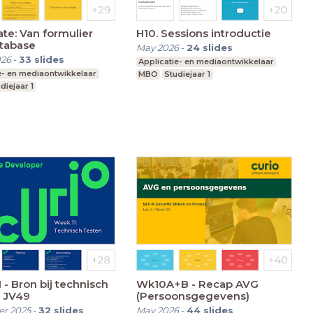
ate: Van formulier
H10. Sessions introductie
atabase
May 2026
-
24
slides
026
-
33
slides
Applicatie- en mediaontwikkelaar
e- en mediaontwikkelaar
MBO
Studiejaar 1
diejaar 1
 - Bron bij technisch
Wk10A+B - Recap AVG
- JV49
(Persoonsgegevens)
r 2025
-
32
slides
May 2026
-
44
slides