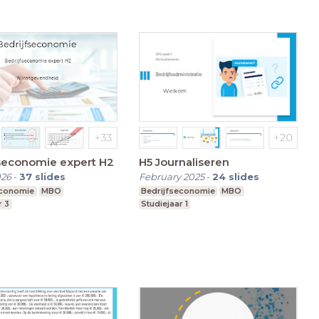
seconomie expert H2
H5 Journaliseren
026
-
37
slides
February 2025
-
24
slides
economie
MBO
Bedrijfseconomie
MBO
r 3
Studiejaar 1