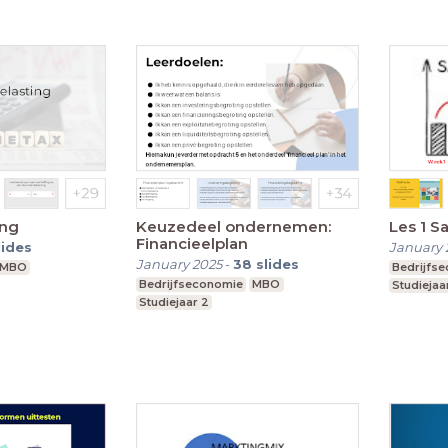
ing
Keuzedeel ondernemen:
Les 1 S
Financieelplan
lides
January 
January 2025
-
38
slides
MBO
Bedrijfs
Bedrijfseconomie
MBO
Studiejaar
Studiejaar 2