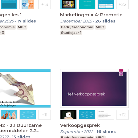
ngen les 1
Marketingmix 4: Promotie
r 2025
-
17
slides
December 2025
-
26
slides
economie
MBO
Bedrijfseconomie
MBO
r 3
Studiejaar 1
uurzame
Verkoopgesprek
tiemiddelen 2.2
September 2022
-
16
slides
jving
2022
-
15
slides
Bedrijfseconomie
MBO