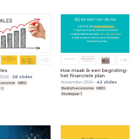
ales
Hoe maak ik een begroting-
het financiele plan
2026
-
26
slides
November 2024
-
42
slides
economie
MBO
Bedrijfseconomie
MBO
 1
Studiejaar 1