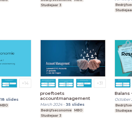
Bedrijfs
Studiejaar 3
Studiejaar
proeftoets
Balans 
accountmanagement
18
slides
October 
March 2024
-
35
slides
MBO
Bedrijfs
Bedrijfseconomie
MBO
Studiejaar
Studiejaar 3