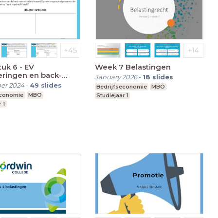
uk 6 - EV
Week 7 Belastingen
eringen en back-
January 2026
-
18
slides
er 2024
-
49
slides
Bedrijfseconomie
MBO
economie
MBO
Studiejaar 1
 1