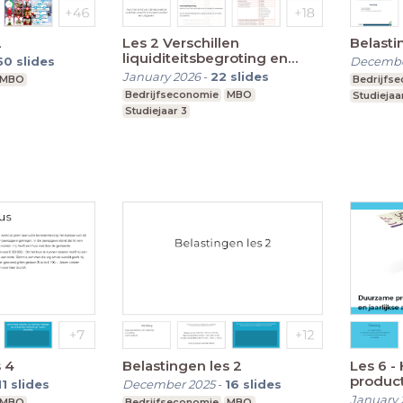
2
Les 2 Verschillen
Belasti
liquiditeitsbegroting en
50
slides
Decembe
exploitatiebegroting
January 2026
-
22
slides
MBO
Bedrijfs
Bedrijfseconomie
MBO
Studiejaa
Studiejaar 3
s 4
Belastingen les 2
Les 6 - H2 - 2.1 D
produc
11
slides
December 2025
-
16
slides
Afschri
January 
MBO
Bedrijfseconomie
MBO