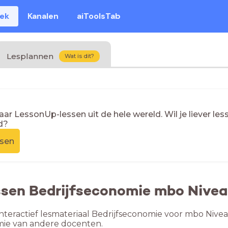
eek
Kanalen
aiToolsTab
Lesplannen
Wat is dit?
naar LessonUp-lessen uit de hele wereld. Wil je liever l
d?
ssen
ssen Bedrijfseconomie mbo Nivea
nteractief lesmateriaal Bedrijfseconomie voor mbo Niveau
mie van andere docenten.