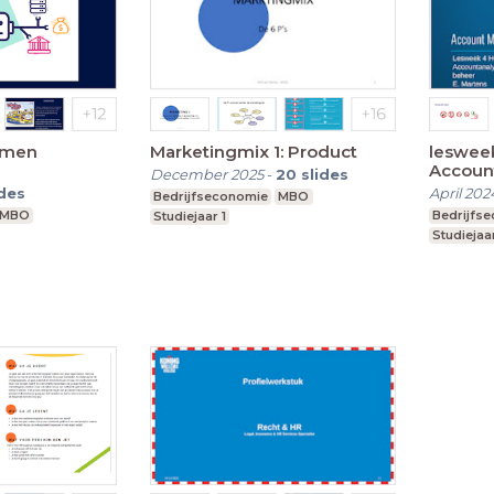
ormen
Marketingmix 1: Product
leswee
Accoun
December 2025
-
20
slides
accoun
ides
April 202
Bedrijfseconomie
MBO
MBO
Bedrijfs
Studiejaar 1
Studiejaa