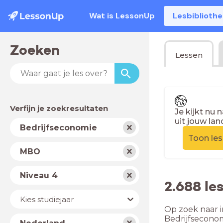
Wat is LessonUp
Lesbiblioth
Zoeken
Lessen
Verfijn je zoekresultaten
Je kijkt nu 
uit jouw lan
Vak
Bedrijfseconomie
Toon le
Schooltype
MBO
Niveau
Niveau 4
2.688 le
Jaar
Kies studiejaar
Op zoek naar i
Land
Bedrijfsecono