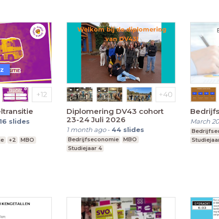
uz
transitie
Diplomering DV43 cohort
Bedrijf
23-24 Juli 2026
16
slides
March 2
1 month ago
-
44
slides
Bedrijfs
Bedrijfseconomie
MBO
ie
+2
MBO
Studiejaa
Studiejaar 4