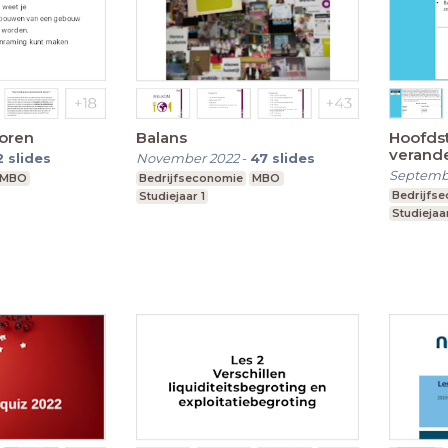
toren
Balans
Hoofdst
verand
2
slides
November 2022
-
47
slides
office
Septemb
MBO
Bedrijfseconomie
MBO
Bedrijfs
Studiejaar 1
Studiejaar