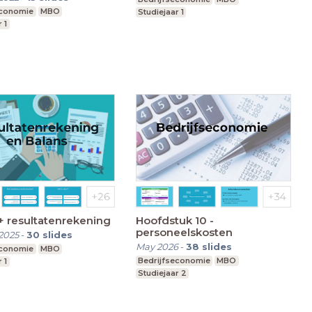
economie
MBO
Studiejaar 1
 1
+ resultatenrekening
Hoofdstuk 10 -
personeelskosten
2025
-
30
slides
May 2026
-
38
slides
economie
MBO
Bedrijfseconomie
MBO
 1
Studiejaar 2