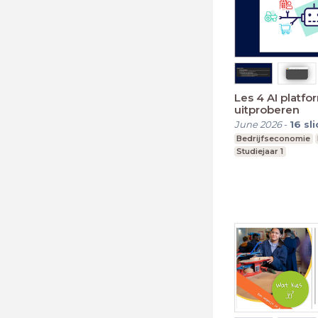
Les 4 AI platf
uitproberen
June 2026
-
16
sl
Bedrijfseconomie
Studiejaar 1