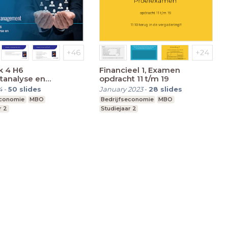
k 4 H6
Financieel 1, Examen
tanalyse en
opdracht 11 t/m 19
tbeheer
4
-
50
slides
January 2023
-
28
slides
economie
MBO
Bedrijfseconomie
MBO
r 2
Studiejaar 2