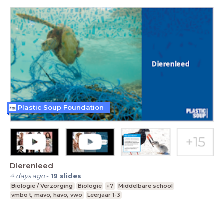
Plastic Soup Foundation
Dierenleed
4 days ago
-
19
slides
Biologie / Verzorging
Biologie
+7
Middelbare school
vmbo t, mavo, havo, vwo
Leerjaar 1-3