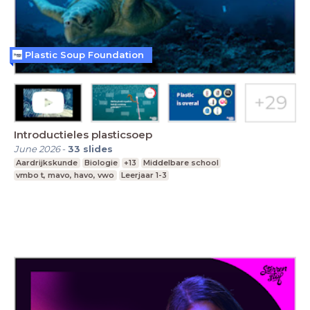
Plastic Soup Foundation
Introductieles plasticsoep
June 2026
-
33
slides
Aardrijkskunde
Biologie
+13
Middelbare school
vmbo t, mavo, havo, vwo
Leerjaar 1-3