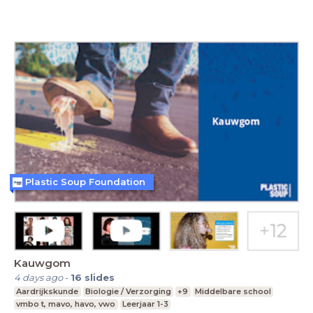
Plastic Soup Foundation
Kauwgom
4 days ago
-
16
slides
Aardrijkskunde
Biologie / Verzorging
+9
Middelbare school
vmbo t, mavo, havo, vwo
Leerjaar 1-3