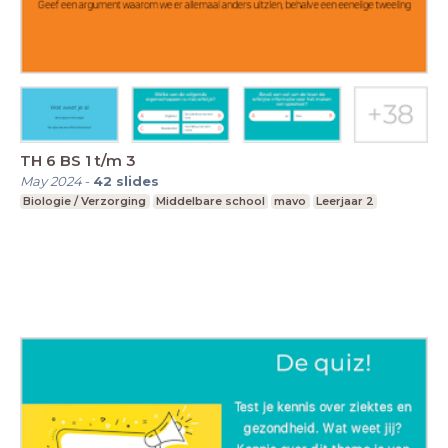
TH 6 BS 1 t/m 3
May 2024
-
42
slides
Biologie / Verzorging
Middelbare school
mavo
Leerjaar 2