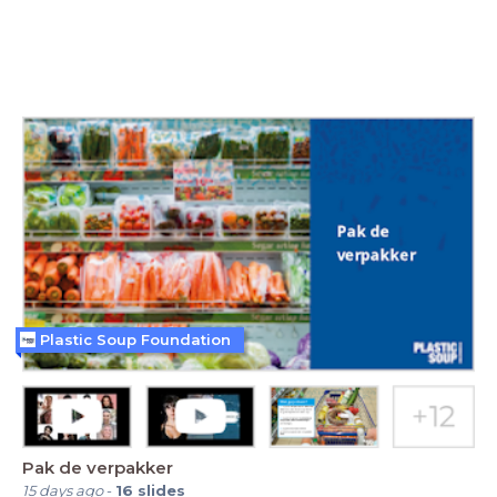
Plastic Soup Foundation
Pak de verpakker
15 days ago
-
16
slides