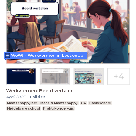
WoW! - Werkvormen in LessonUp
Werkvormen: Beeld vertalen
April 2025
-
8
slides
Maatschappijleer
Mens & Maatschappij
+14
Basisschool
Middelbare school
Praktijkonderwijs