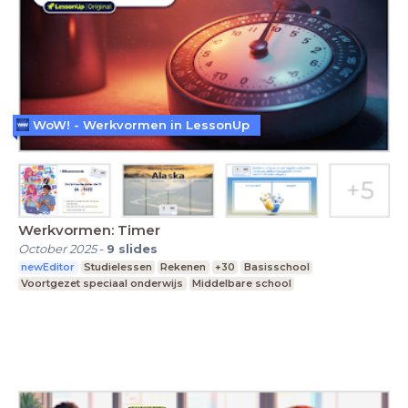
WoW! - Werkvormen in LessonUp
Werkvormen: Timer
October 2025
-
9
slides
newEditor
Studielessen
Rekenen
+30
Basisschool
Voortgezet speciaal onderwijs
Middelbare school