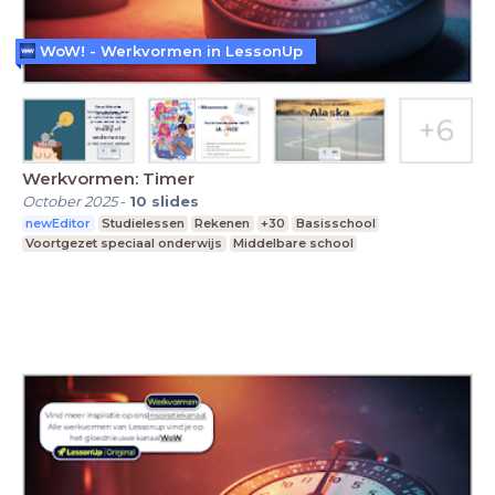
WoW! - Werkvormen in LessonUp
Werkvormen: Timer
October 2025
-
10
slides
newEditor
Studielessen
Rekenen
+30
Basisschool
Voortgezet speciaal onderwijs
Middelbare school