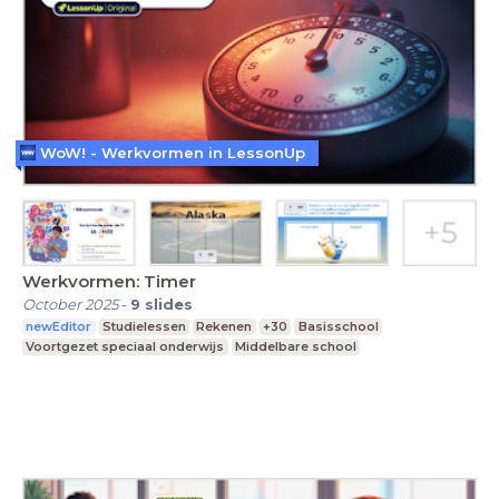
WoW! - Werkvormen in LessonUp
Werkvormen: Timer
October 2025
-
9
slides
newEditor
Studielessen
Rekenen
+30
Basisschool
Voortgezet speciaal onderwijs
Middelbare school