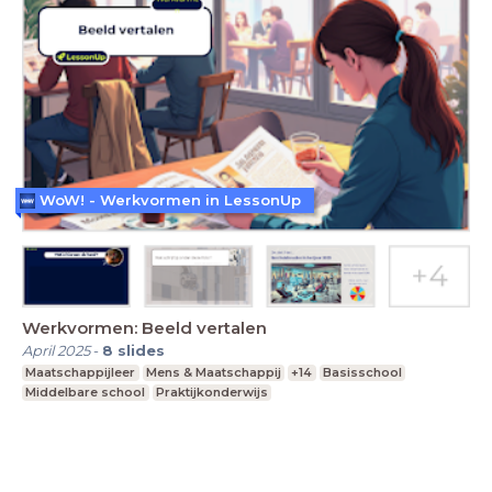
WoW! - Werkvormen in LessonUp
Werkvormen: Beeld vertalen
April 2025
-
8
slides
Maatschappijleer
Mens & Maatschappij
+14
Basisschool
Middelbare school
Praktijkonderwijs