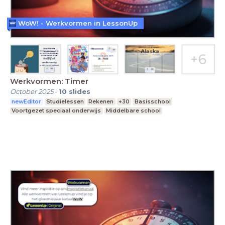
WoW! - Werkvormen in LessonUp
Werkvormen: Timer
October 2025
-
10
slides
newEditor
Studielessen
Rekenen
+30
Basisschool
Voortgezet speciaal onderwijs
Middelbare school