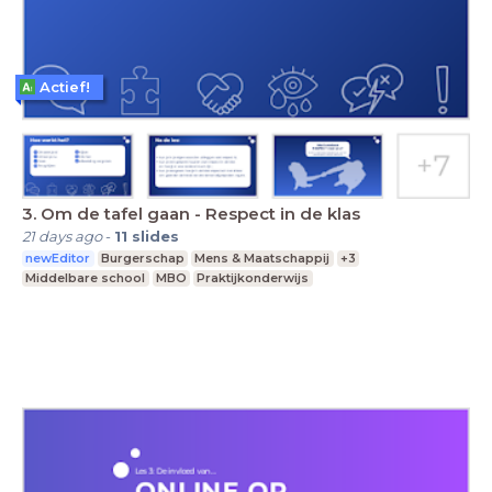
Actief!
3. Om de tafel gaan - Respect in de klas
21 days ago
-
11
slides
newEditor
Burgerschap
Mens & Maatschappij
+3
Middelbare school
MBO
Praktijkonderwijs