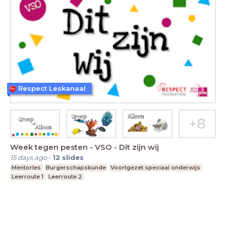
Respect Leskanaal
Week tegen pesten - VSO - Dit zijn wij
15 days ago
-
12
slides
Mentorles
Burgerschapskunde
Voortgezet speciaal onderwijs
Leerroute 1
Leerroute 2