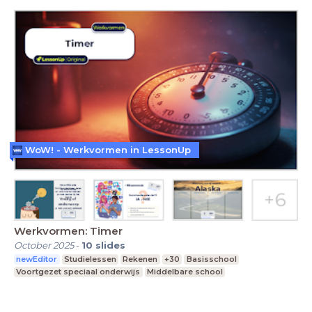
WoW! - Werkvormen in LessonUp
Werkvormen: Timer
October 2025
-
10
slides
newEditor
Studielessen
Rekenen
+30
Basisschool
Voortgezet speciaal onderwijs
Middelbare school