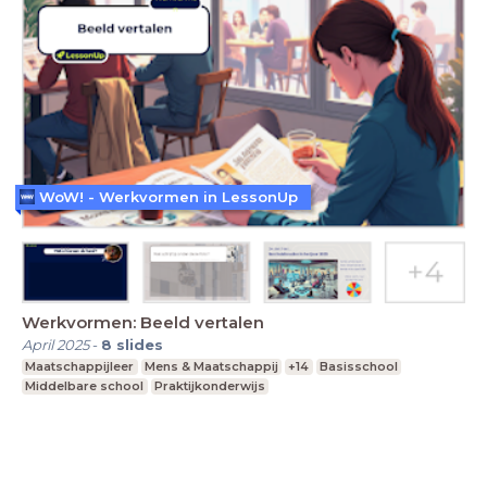
WoW! - Werkvormen in LessonUp
Werkvormen: Beeld vertalen
April 2025
-
8
slides
Maatschappijleer
Mens & Maatschappij
+14
Basisschool
Middelbare school
Praktijkonderwijs