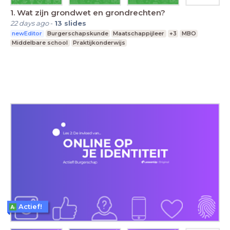
1. Wat zijn grondwet en grondrechten?
22 days ago
-
13
slides
newEditor
Burgerschapskunde
Maatschappijleer
+3
MBO
Middelbare school
Praktijkonderwijs
Actief!