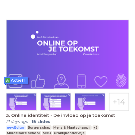
Actief!
3. Online identiteit - De invloed op je toekomst
21 days ago
-
18
slides
newEditor
Burgerschap
Mens & Maatschappij
+3
Middelbare school
MBO
Praktijkonderwijs