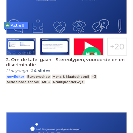
Actief!
2. Om de tafel gaan - Stereotypen, vooroordelen en
discriminatie
21 days ago
-
24
slides
newEditor
Burgerschap
Mens & Maatschappij
+3
Middelbare school
MBO
Praktijkonderwijs