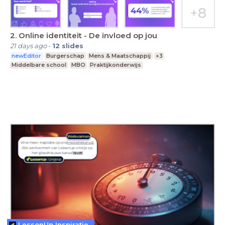
2. Online identiteit - De invloed op jou
21 days ago
-
12
slides
newEditor
Burgerschap
Mens & Maatschappij
+3
Middelbare school
MBO
Praktijkonderwijs
LessonUp Inspiratie