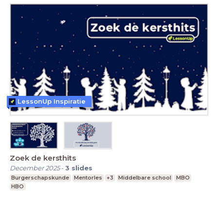
LessonUp Inspiratie
Zoek de kersthits
December 2025
-
3
slides
Burgerschapskunde
Mentorles
+3
Middelbare school
MBO
HBO