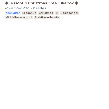
🎄LessonUp Christmas Tree Jukebox 🎄
November 2025
-
2
slides
newEditor
LessonUp
Christmas
+1
Basisschool
Middelbare school
Praktijkonderwijs
LessonUp
Algemene voorwaarden
Privacy
Statement
Cookie Statement
Contact