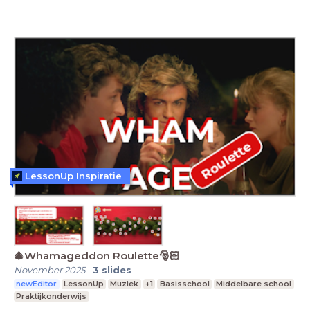
LessonUp Inspiratie
🎄Whamageddon Roulette🎅🏻
November 2025
-
3
slides
newEditor
LessonUp
Muziek
+1
Basisschool
Middelbare school
Praktijkonderwijs