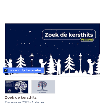
LessonUp Inspiratie
Zoek de kersthits
December 2025
-
3
slides