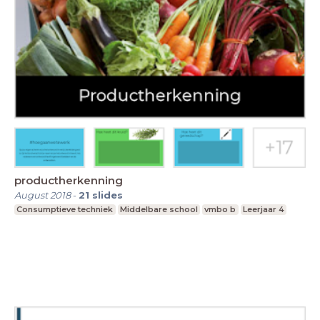
productherkenning
August 2018
-
21
slides
Consumptieve techniek
Middelbare school
vmbo b
Leerjaar 4