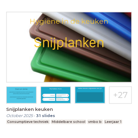
Snijplanken keuken
October 2025
-
31
slides
Consumptieve techniek
Middelbare school
vmbo b
Leerjaar 1