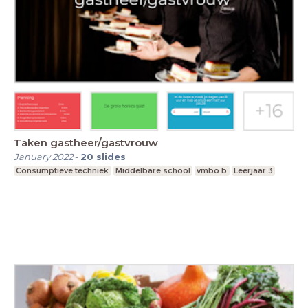
Taken gastheer/gastvrouw
January 2022
-
20
slides
Consumptieve techniek
Middelbare school
vmbo b
Leerjaar 3