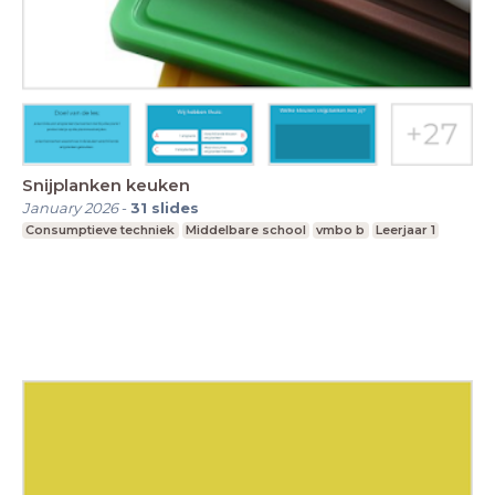
Snijplanken keuken
January 2026
-
31
slides
Consumptieve techniek
Middelbare school
vmbo b
Leerjaar 1