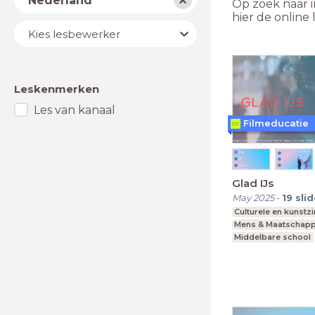
Nederland
Op zoek naar i
hier de online
Lesbewerker
Kies lesbewerker
Leskenmerken
Les van kanaal
Filmeducatie
Glad IJs
May 2025
-
19
sli
Culturele en kunstz
Mens & Maatschapp
Middelbare school
vmbo, mavo, havo,