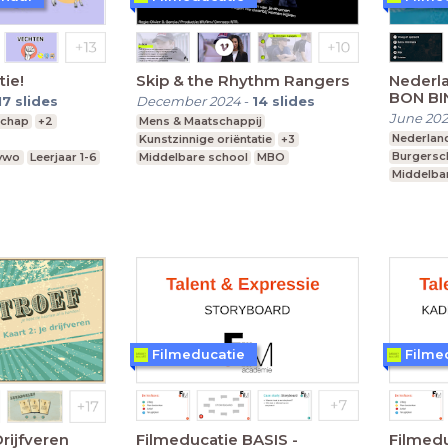
tie!
Skip & the Rhythm Rangers
Nederla
BON BI
17
slides
December 2024
-
14
slides
June 20
schap
+2
Mens & Maatschappij
Nederlan
Kunstzinnige oriëntatie
+3
Burgersc
 vwo
Leerjaar 1-6
Middelbare school
MBO
Middelba
vmbo, mavo, havo, vwo
vmbo, ma
Filmeducatie
Filme
Drijfveren
Filmeducatie BASIS -
Filmedu