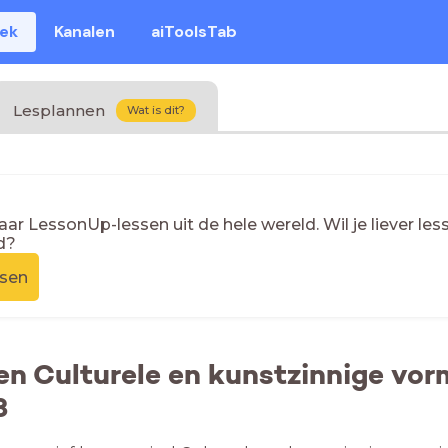
eek
Kanalen
aiToolsTab
Lesplannen
Wat is dit?
naar LessonUp-lessen uit de hele wereld. Wil je liever l
d?
ssen
en Culturele en kunstzinnige vo
3