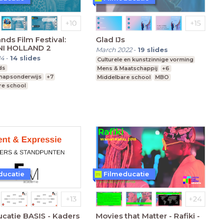
nds Film Festival:
Glad IJs
NI HOLLAND 2
March 2022
-
19
slides
24
-
14
slides
Culturele en kunstzinnige vorming
ds
Mens & Maatschappij
+6
hapsonderwijs
+7
Middelbare school
MBO
re school
vmbo, mavo, havo, vwo
vo, havo, vwo
Leerjaar 1-6
ducatie
Filmeducatie
catie BASIS - Kaders
Movies that Matter - Rafiki -