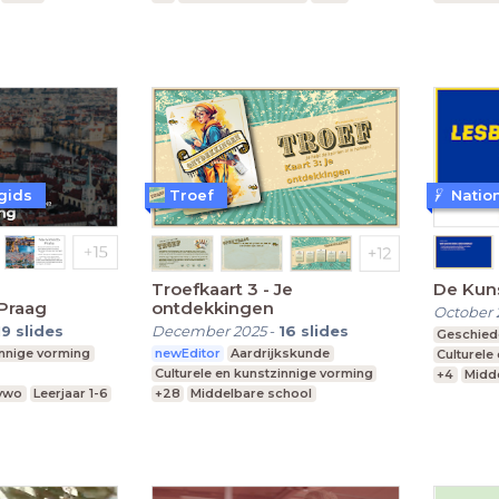
vmbo, mavo, havo, vwo
vmbo, ma
gids
Troef
Troefkaart 3 - Je
De Kuns
Praag
ontdekkingen
October 
19
slides
December 2025
-
16
slides
Geschied
innige vorming
newEditor
Aardrijkskunde
Culturele
Culturele en kunstzinnige vorming
+4
Midd
 vwo
Leerjaar 1-6
+28
Middelbare school
vmbo, ma
Praktijkonderwijs
Speciaal Onderwijs