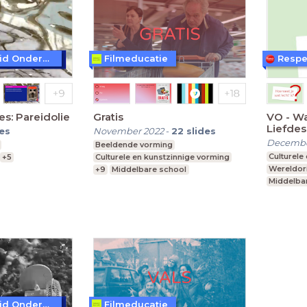
Beeld en Geluid Onderwijs
Filmeducatie
Respe
s: Pareidolie
Gratis
VO - Wa
Liefdes
des
November 2022
-
22
slides
Decembe
Beeldende vorming
Culturele
+5
Culturele en kunstzinnige vorming
Wereldori
+9
Middelbare school
Middelba
 vwo
Leerjaar 3-6
vmbo g, t, mavo, havo, vwo
vmbo, ma
Leerjaar 3-6
Beeld en Geluid Onderwijs
Filmeducatie