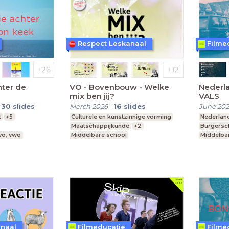
Respect Leskanaal
Filme
hter de
VO - Bovenbouw - Welke
Nederla
mix ben jij?
VALS
-
30
slides
March 2026
-
16
slides
June 20
t
+5
Culturele en kunstzinnige vorming
Nederlan
Maatschappijkunde
+2
Burgersc
vo, vwo
Middelbare school
Middelba
vmbo, mavo, havo, vwo
Leerjaar 3-6
vmbo, ma
anaal
Filmeducatie
Filme