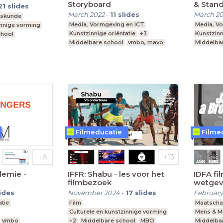
Storyboard
& Stan
21
slides
March 2022
-
11
slides
March 2
kskunde
Media, Vormgeving en ICT
Media, V
innige vorming
Kunstzinnige oriëntatie
+3
Kunstzinn
chool
Middelbare school
vmbo, mavo
Middelba
Leerjaar 1-4
Leerjaar 
Filmeducatie
Filme
emie -
IFFR: Shabu - les voor het
IDFA fi
filmbezoek
wetgev
lides
November 2024
-
17
slides
February
atie
Film
Maatscha
Culturele en kunstzinnige vorming
Mens & M
vmbo
+2
Middelbare school
MBO
Middelba