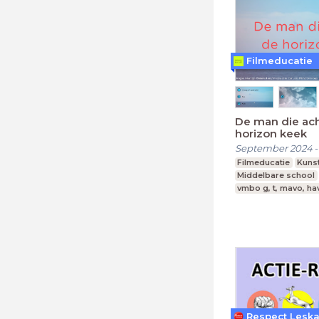
Filmeducatie
De man die ac
horizon keek
September 2024
Filmeducatie
Kuns
Middelbare school
vmbo g, t, mavo, ha
Leerjaar 1-4
Respect Lesk