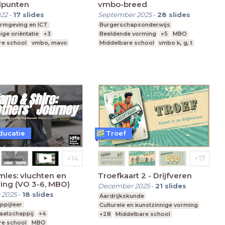
dpunten
vmbo-breed
022
-
17
slides
September 2025
-
28
slides
ormgeving en ICT
Burgerschapsonderwijs
ige oriëntatie
+3
Beeldende vorming
+5
MBO
re school
vmbo, mavo
Middelbare school
vmbo k, g, t
1-4
ducatie
Troef
lmles: vluchten en
Troefkaart 2 - Drijfveren
ing (VO 3-6, MBO)
December 2025
-
21
slides
 2025
-
18
slides
Aardrijkskunde
ppijleer
Culturele en kunstzinnige vorming
aatschappij
+4
+28
Middelbare school
re school
MBO
Praktijkonderwijs