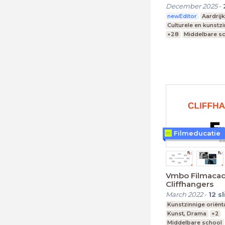
December 2025
-
newEditor
Aardrij
Culturele en kunstz
+28
Middelbare s
Praktijkonderwijs
Speciaal Onderwijs
Filmeducatie
Vmbo Filmacad
Cliffhangers
March 2022
-
12
s
Kunstzinnige oriënt
Kunst, Drama
+2
Middelbare school