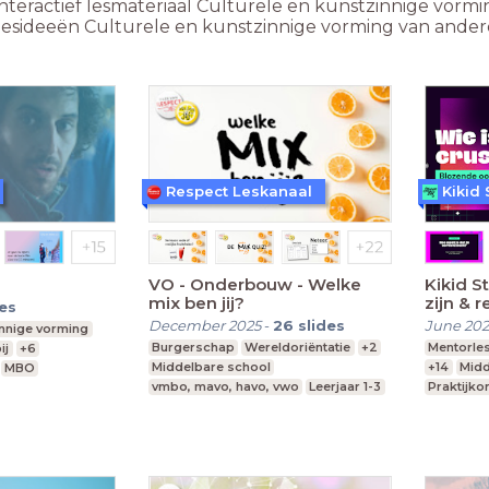
nteractief lesmateriaal Culturele en kunstzinnige vormi
 lesideeën Culturele en kunstzinnige vorming van ande
Respect Leskanaal
Kikid 
VO - Onderbouw - Welke
Kikid St
mix ben jij?
zijn & r
des
December 2025
-
26
slides
June 20
innige vorming
Burgerschap
Wereldoriëntatie
+2
Mentorle
ij
+6
Middelbare school
+14
Midd
MBO
vmbo, mavo, havo, vwo
Leerjaar 1-3
Praktijko
 vwo
Speciaal