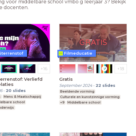
ng voor middelbare school vmbo g leerjaar 3? Bekijk
re docenten.
Sterrenstof
Filmeducatie
errenstof: Verliefd
Gratis
elaties
September 2024
-
22
slides
26
-
20
slides
Beeldende vorming
s
Mens & Maatschappij
Culturele en kunstzinnige vorming
elbare school
+9
Middelbare school
nderwijs
vmbo g, t, mavo, havo, vwo
 Onderwijs
Leerjaar 3-6