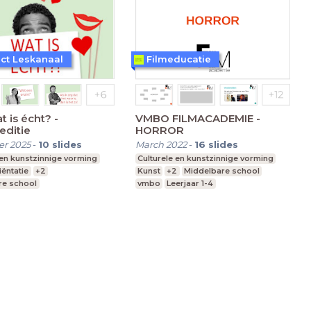
ct Leskanaal
Filmeducatie
t is écht? -
VMBO FILMACADEMIE -
editie
HORROR
r 2025
-
10
slides
March 2022
-
16
slides
 en kunstzinnige vorming
Culturele en kunstzinnige vorming
ëntatie
+2
Kunst
+2
Middelbare school
re school
vmbo
Leerjaar 1-4
vo, havo, vwo
Leerjaar 1-6