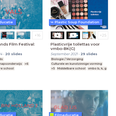
ducatie
Plastic Soup Foundation
nds Film Festival:
Plasticvrije toilettas voor
vmbo-BK(G)
24
-
20
slides
September 2021
-
29
slides
ds
Biologie / Verzorging
hapsonderwijs
+6
Culturele en kunstzinnige vorming
re school
+5
Middelbare school
vmbo b, k, g
vo, havo, vwo
Leerjaar 3-6
Leerjaar 1-4
ducatie
Filmeducatie