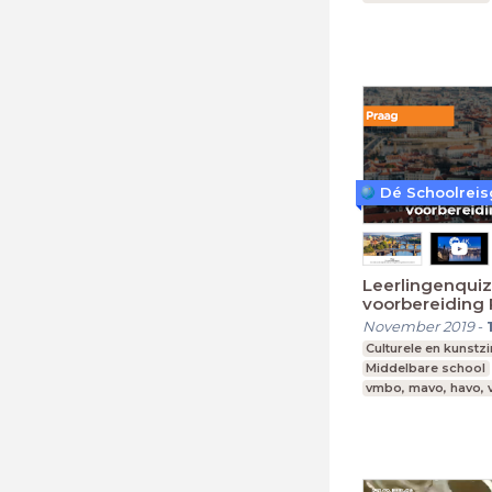
Leerjaar 1-4
Dé Schoolreis
Leerlingenquiz
voorbereiding 
November 2019
-
Culturele en kunstz
Middelbare school
vmbo, mavo, havo,