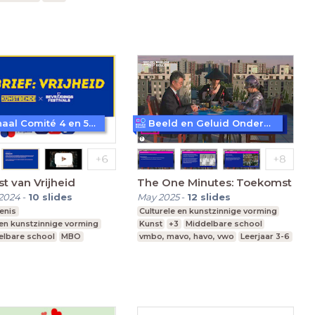
vo, havo, vwo
Speciaal Onderwijs
Nationaal Comité 4 en 5 mei
Beeld en Geluid Onderwijs
t van Vrijheid
The One Minutes: Toekomst
2024
-
10
slides
May 2025
-
12
slides
enis
Culturele en kunstzinnige vorming
 en kunstzinnige vorming
Kunst
+3
Middelbare school
elbare school
MBO
vmbo, mavo, havo, vwo
Leerjaar 3-6
vo, havo, vwo