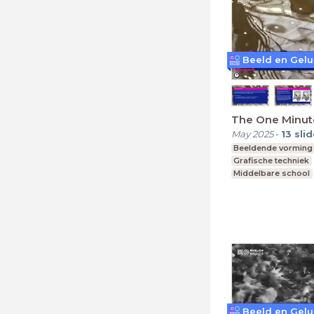
The One Minute
May 2025
-
13
sli
Beeldende vorming
Grafische techniek
Middelbare school
vmbo, mavo, havo,