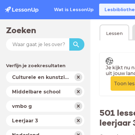
Wat is LessonUp
Lesbiblioth
Zoeken
Lessen
Verfijn je zoekresultaten
Je kijkt nu 
uit jouw lan
Vak
Culturele en kunstzinnige vorming
Toon le
Schooltype
Middelbare school
Niveau
vmbo g
501 less
Jaar
leerjaar 
Leerjaar 3
Land