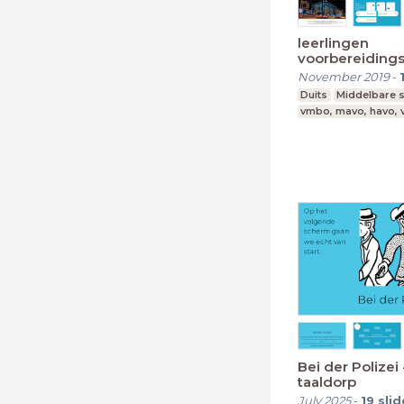
leerlingen
voorbereidings
November 2019
-
Duits
Middelbare 
vmbo, mavo, havo,
Bei der Polizei
taaldorp
July 2025
-
19
slid