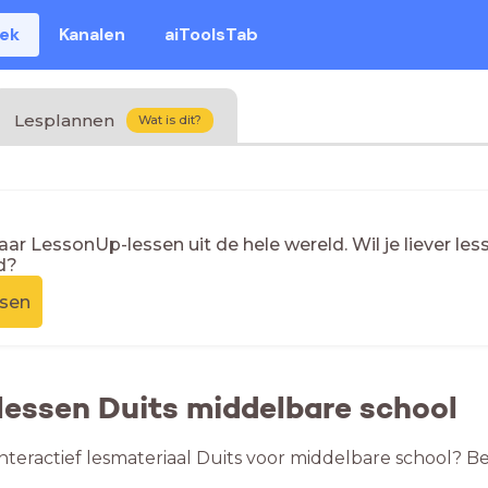
eek
Kanalen
aiToolsTab
Lesplannen
Wat is dit?
naar LessonUp-lessen uit de hele wereld. Wil je liever l
d?
ssen
lessen Duits middelbare school
nteractief lesmateriaal Duits voor middelbare school? Be