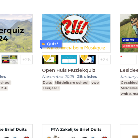
Quiz!
Open Huis Muziekquiz
Leside
des
November 2025
-
28
slides
January 
school
Duits
Middelbare school
vwo
Geschied
r 2-6
Leerjaar 1
Middelba
vmbo, ma