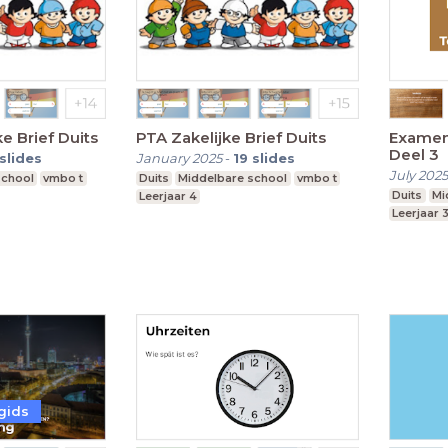
e Brief Duits
PTA Zakelijke Brief Duits
Examen
Deel 3
slides
January 2025
-
19
slides
July 2025
school
vmbo t
Duits
Middelbare school
vmbo t
Duits
Mi
Leerjaar 4
Leerjaar 
gids