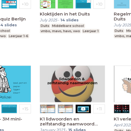
Kloktijden in het Duits
Regelm
quiz Berlijn
Duits
July 2025
-
14
slides
14
slides
July 2025
Duits
Middelbare school
school
Duits
Mi
vmbo, mavo, havo, vwo
Leerjaar 1
 vwo
Leerjaar 1-6
vmbo, ma
 - 3M mini-
K1 lidwoorden en
K1 verl
zelfstandig naamwoord
April 202
(Lernliste)
es
January 2023
-
15
slides
Duits
Mi