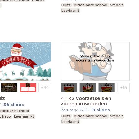
Duits
Middelbare school
vmbo t
3
Leerjaar 4
iz
4T K2 voorzetsels en
voornaamwoorden
-
38
slides
January 2025
-
19
slides
ddelbare school
Duits
Middelbare school
vmbo t
, havo
Leerjaar 1-3
Leerjaar 4