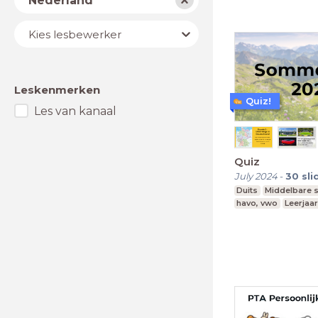
Nederland
Lesbewerker
Kies lesbewerker
Leskenmerken
Quiz!
Les van kanaal
Quiz
July 2024
-
30
sli
Duits
Middelbare 
havo, vwo
Leerjaa