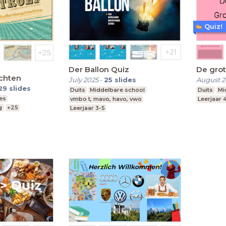
Quiz!
Der Ballon Quiz
De grot
chten
July 2025
-
25
slides
August 
29
slides
Duits
Middelbare school
Duits
Mi
es
vmbo t, mavo, havo, vwo
Leerjaar 
g
+25
Leerjaar 3-5