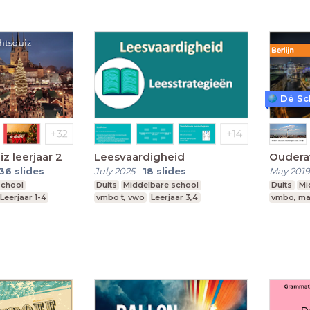
Dé Sc
z leerjaar 2
Leesvaardigheid
Ouderav
36
slides
July 2025
-
18
slides
May 2019
school
Duits
Middelbare school
Duits
Mi
Leerjaar 1-4
vmbo t, vwo
Leerjaar 3,4
vmbo, ma