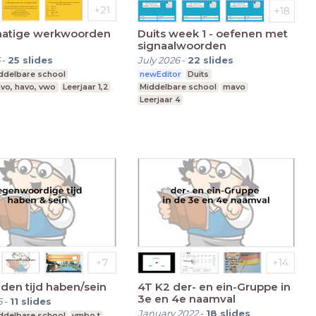
atige werkwoorden
Duits week 1 - oefenen met
signaalwoorden
-
25
slides
July 2026
-
22
slides
ddelbare school
newEditor
Duits
vo, havo, vwo
Leerjaar 1,2
Middelbare school
mavo
Leerjaar 4
eden tijd haben/sein
4T K2 der- en ein-Gruppe in
3e en 4e naamval
5
-
11
slides
January 2022
-
18
slides
ddelbare school
vmbo t