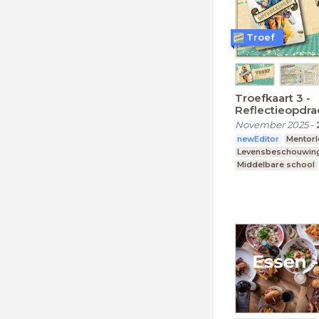
Troef
Troefkaart 3 -
Reflectieopdra
November 2025
-
newEditor
Mentorl
Levensbeschouwin
Middelbare school
Praktijkonderwijs
Speciaal Onderwijs