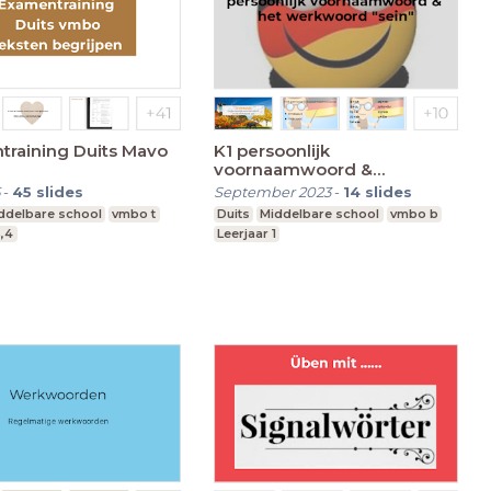
training Duits Mavo
K1 persoonlijk
voornaamwoord &
werkwood sein
-
45
slides
September 2023
-
14
slides
ddelbare school
vmbo t
Duits
Middelbare school
vmbo b
3,4
Leerjaar 1