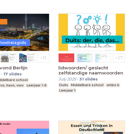
hoolreisgids
ond Berlijn
lidwoorden/ geslacht
zelfstandige naamwoorden
-
17
slides
July 2025
-
31
slides
ddelbare school
Duits
Middelbare school
vmbo k
vo, havo, vwo
Leerjaar 1-6
Leerjaar 1