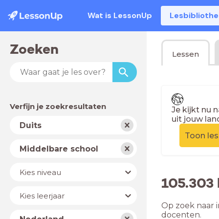
Wat is LessonUp
Lesbiblioth
Zoeken
Lessen
Verfijn je zoekresultaten
Je kijkt nu 
uit jouw lan
Vak
Duits
Toon le
Schooltype
Middelbare school
Niveau
Kies niveau
105.303 
Jaar
Kies leerjaar
Op zoek naar i
Land
docenten.