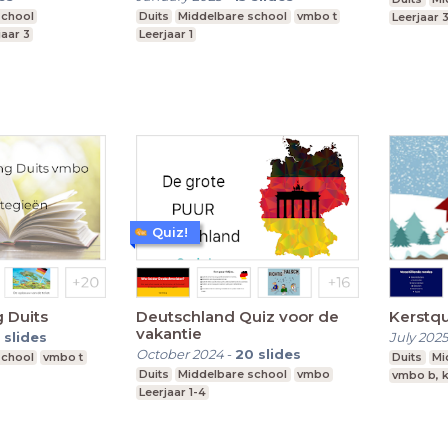
school
Duits
Middelbare school
vmbo t
Leerjaar 
jaar 3
Leerjaar 1
Quiz!
 Duits
Deutschland Quiz voor de
Kerstqu
vakantie
slides
July 2025
October 2024
-
20
slides
school
vmbo t
Duits
Mi
Duits
Middelbare school
vmbo
vmbo b, k
Leerjaar 1-4