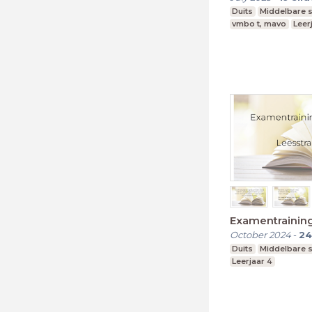
Duits
Middelbare 
vmbo t, mavo
Leer
Examentraining
October 2024
-
24
Duits
Middelbare 
Leerjaar 4