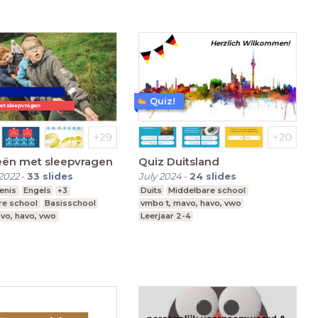
Quiz!
eën met sleepvragen
Quiz Duitsland
2022
-
33
slides
July 2024
-
24
slides
enis
Engels
+3
Duits
Middelbare school
re school
Basisschool
vmbo t, mavo, havo, vwo
vo, havo, vwo
Leerjaar 2-4