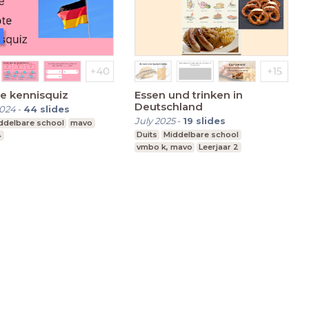
e kennisquiz
Essen und trinken in
Deutschland
2024
-
44
slides
July 2025
-
19
slides
ddelbare school
mavo
Duits
Middelbare school
4
vmbo k, mavo
Leerjaar 2