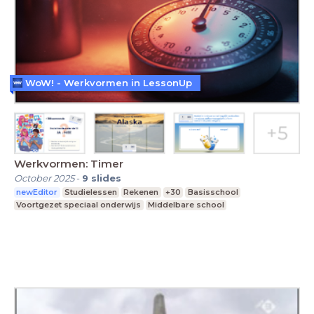
WoW! - Werkvormen in LessonUp
Werkvormen: Timer
October 2025
-
9
slides
newEditor
Studielessen
Rekenen
+30
Basisschool
Voortgezet speciaal onderwijs
Middelbare school