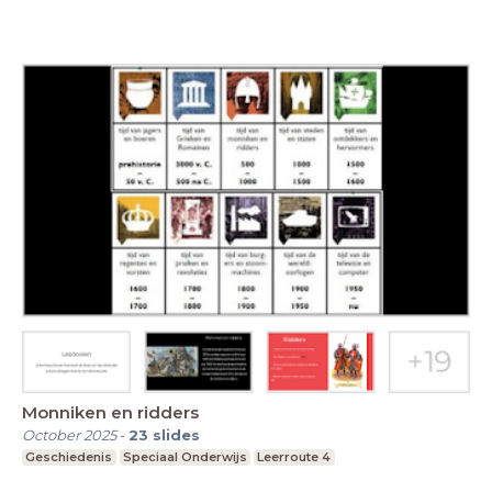
Monniken en ridders
October 2025
-
23
slides
Geschiedenis
Speciaal Onderwijs
Leerroute 4