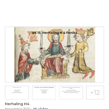
Herhaling H4
November 2024
-
16
slides