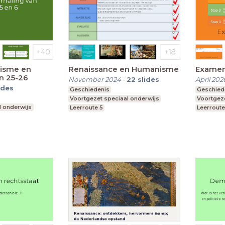
misme en
Renaissance en Humanisme
Examen
en 25-26
November 2024
-
22
slides
April 202
ides
Geschiedenis
Geschied
Voortgezet speciaal onderwijs
Voortgeze
l onderwijs
Leerroute 5
Leerroute