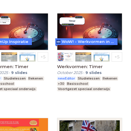
nUp Inspiratie
WoW! - Werkvormen in LessonUp
rmen: Timer
Werkvormen: Timer
2025
-
9
slides
October 2025
-
9
slides
r
Studielessen
Rekenen
newEditor
Studielessen
Rekenen
isschool
+30
Basisschool
t speciaal onderwijs
Voortgezet speciaal onderwijs
re school
Middelbare school