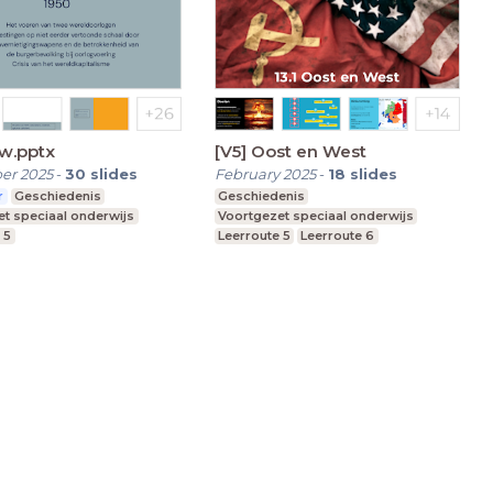
uw.pptx
[V5] Oost en West
er 2025
-
30
slides
February 2025
-
18
slides
r
Geschiedenis
Geschiedenis
t speciaal onderwijs
Voortgezet speciaal onderwijs
 5
Leerroute 5
Leerroute 6