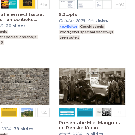
tie en rechtsstaat:
9.3.pptx
s - en politieke
October 2025
-
44
slides
n
26
-
20
slides
newEditor
Geschiedenis
enis
Voortgezet speciaal onderwijs
t speciaal onderwijs
Leerroute 5
 5
r
Presentatie Miel Mangnus
en Renske Kraan
 2024
-
39
slides
March 2024
-
15
slides
enis