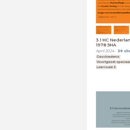
3.1 HC Nederla
1978 5HA
April 2024
-
39
sl
Geschiedenis
Voortgezet speciaa
Leerroute 5