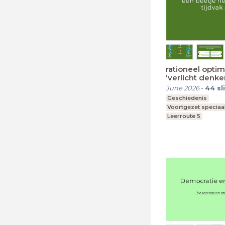
rationeel opti
'verlicht denk
June 2026
-
44
sl
Geschiedenis
Voortgezet speciaa
Leerroute 5