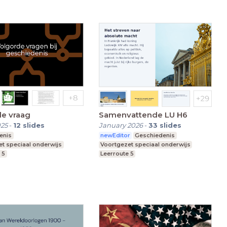
de vraag
Samenvattende LU H6
025
-
12
slides
January 2026
-
33
slides
enis
newEditor
Geschiedenis
t speciaal onderwijs
Voortgezet speciaal onderwijs
 5
Leerroute 5