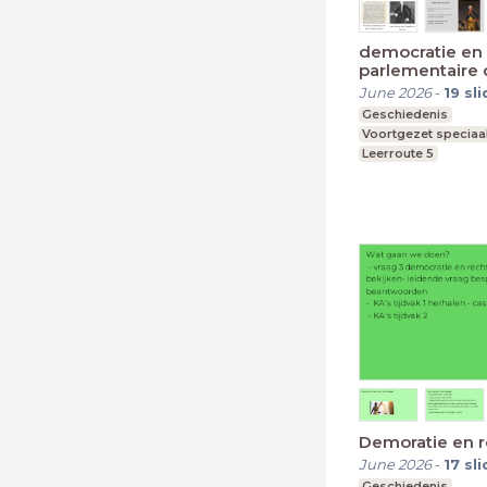
democratie en 
parlementaire
sinds 1795
June 2026
-
19
sl
Geschiedenis
Voortgezet speciaa
Leerroute 5
Demoratie en r
June 2026
-
17
sl
Geschiedenis