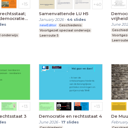
rechtsstaat;
Samenvattende LU H5
Democra
 democratie
vrijheid
January 2026
-
44
slides
rechte
ides
June 20
newEditor
Geschiedenis
Geschied
Voortgezet speciaal onderwijs
l onderwijs
Voortgeze
Leerroute 5
Leerroute
echtsstaat 3
Democratie en rechtsstaat 4
De Muu
ides
June 2026
-
17
slides
February
Geschiedenis
Geschied