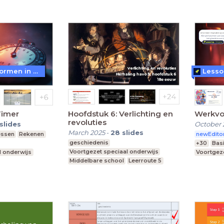
WoW! - Werkvormen in LessonUp
Lesso
Timer
Hoofdstuk 6: Verlichting en
Werkvo
revoluties
slides
October 
March 2025
-
28
slides
essen
Rekenen
newEdito
geschiedenis
+30
Bas
Voortgezet speciaal onderwijs
l onderwijs
Voortgeze
Middelbare school
Leerroute 5
Middelba
Leerjaar 1