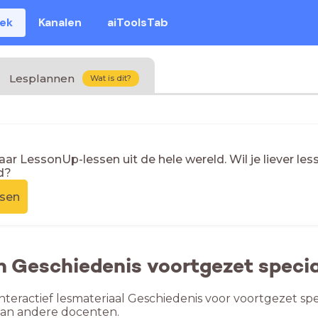
eek
Kanalen
aiToolsTab
Lesplannen
Wat is dit?
naar LessonUp-lessen uit de hele wereld. Wil je liever l
d?
ssen
n Geschiedenis voortgezet specia
nteractief lesmateriaal Geschiedenis voor voortgezet spec
van andere docenten.