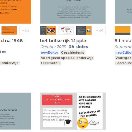
nd na 1948 -
het britse rijk 1.1.pptx
9.1 nie
October 2025
-
38
slides
Septemb
ides
newEditor
Geschiedenis
newEdito
Voortgezet speciaal onderwijs
Voortgeze
l onderwijs
Leerroute 5
Leerroute