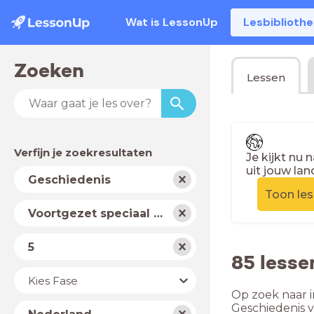
Wat is LessonUp
Lesbiblioth
Zoeken
Lessen
Verfijn je zoekresultaten
Je kijkt nu 
uit jouw lan
Vak
Geschiedenis
Toon le
Schooltype
Voortgezet speciaal onderwijs
Niveau
5
85 lesse
Jaar
Kies Fase
Op zoek naar i
Land
Geschiedenis 