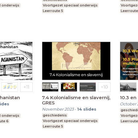
l onderwijs
Voortgezet speciaal onderwijs
Voortgeze
Leerroute 5
Leerroute
ghanistan
7.4 Kolonialisme en slavernij,
10.3 en 
GRES
lides
October 
November 2023
-
14
slides
geschied
geschiedenis
l onderwijs
Voortgeze
Voortgezet speciaal onderwijs
ute 6
Leerroute
Leerroute 5