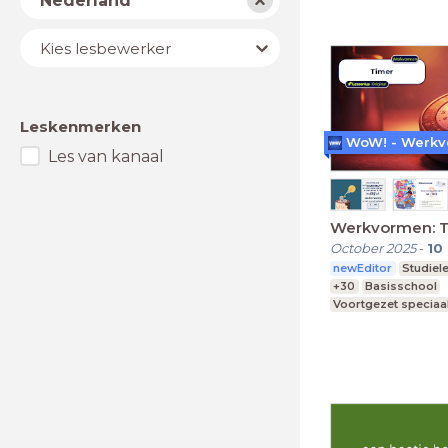
Nederland
Lesbewerker
Kies lesbewerker
Leskenmerken
Les van kanaal
Werkvormen: 
October 2025
-
10
newEditor
Studiel
+30
Basisschool
Voortgezet speciaa
Middelbare school