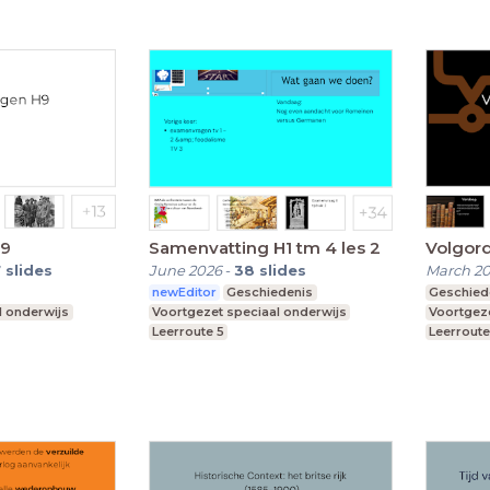
H9
Samenvatting H1 tm 4 les 2
Volgor
7
slides
June 2026
-
38
slides
March 2
newEditor
Geschiedenis
Geschied
l onderwijs
Voortgezet speciaal onderwijs
Voortgeze
Leerroute 5
Leerroute