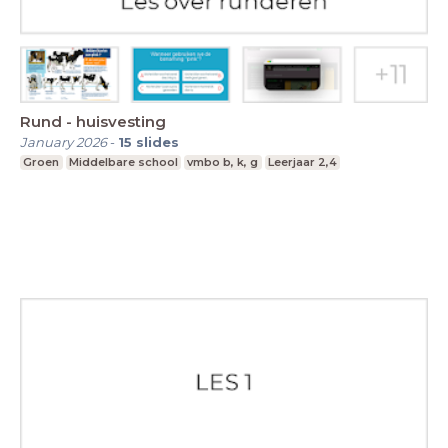
Rund - huisvesting
January 2026
-
15
slides
Groen
Middelbare school
vmbo b, k, g
Leerjaar 2,4