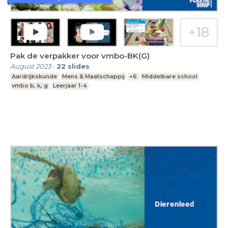
Pak de verpakker voor vmbo-BK(G)
August 2023
-
22
slides
Aardrijkskunde
Mens & Maatschappij
+6
Middelbare school
vmbo b, k, g
Leerjaar 1-4