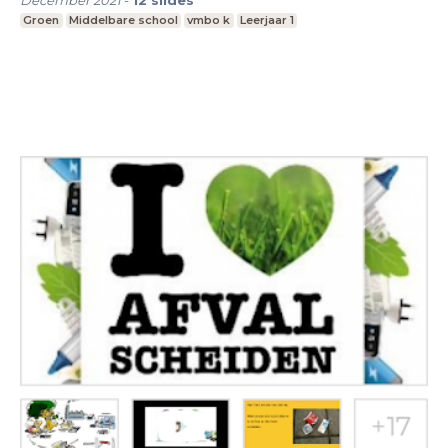
December 2021
-
12
slides
Groen
Middelbare school
vmbo k
Leerjaar 1