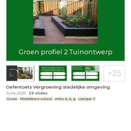
Oefentoets Vergroening stedelijke omgeving
June 2026
-
29
slides
Groen
Middelbare school
vmbo b, k, g
Leerjaar 3