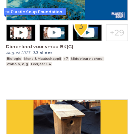
Plastic Soup Foundation
Dierenleed voor vmbo-BK(G)
August 2023
-
33
slides
Biologie
Mens & Maatschappij
+7
Middelbare school
vmbo b, k, g
Leerjaar 1-4