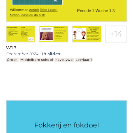
W1.3
September 2024
-
18
slides
Groen
Middelbare school
havo, vwo
Leerjaar 1