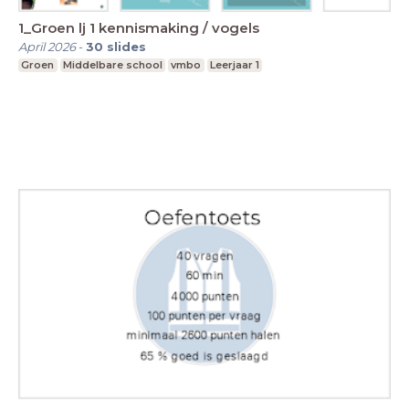
1_Groen lj 1 kennismaking / vogels
April 2026
-
30
slides
Groen
Middelbare school
vmbo
Leerjaar 1