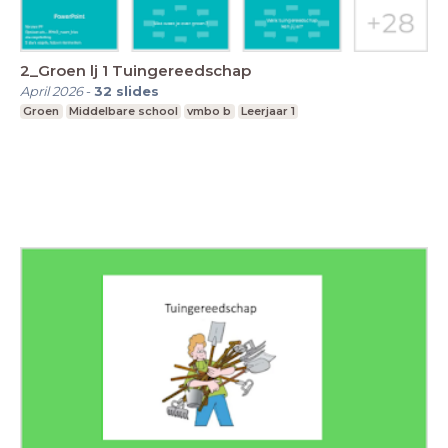
2_Groen lj 1 Tuingereedschap
April 2026
-
32
slides
Groen
Middelbare school
vmbo b
Leerjaar 1