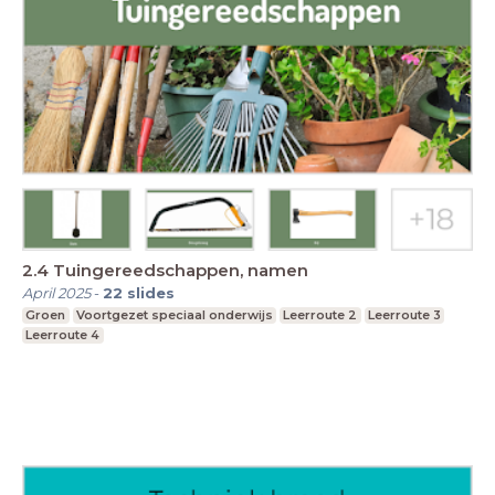
2.4 Tuingereedschappen, namen
April 2025
-
22
slides
Groen
Voortgezet speciaal onderwijs
Leerroute 2
Leerroute 3
Leerroute 4