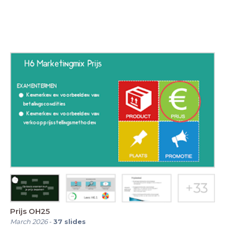
Prijs OH25
March 2026
-
37
slides