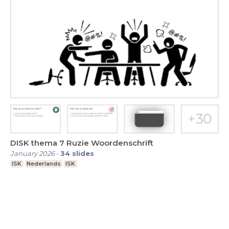
DISK thema 7 Ruzie Woordenschrift
January 2026
-
34
slides
ISK
Nederlands
ISK