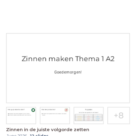
Zinnen in de juiste volgorde zetten
June 2026
-
12
slides