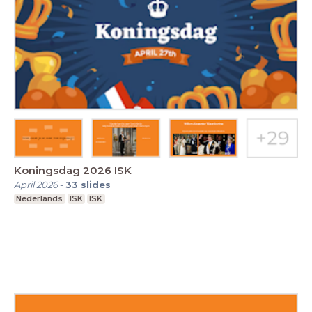
Koningsdag 2026 ISK
April 2026
-
33
slides
Nederlands
ISK
ISK