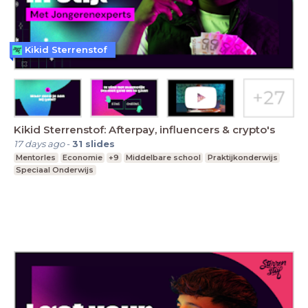
Kikid Sterrenstof
Kikid Sterrenstof: Afterpay, influencers & crypto's
17 days ago
-
31
slides
Mentorles
Economie
+9
Middelbare school
Praktijkonderwijs
Speciaal Onderwijs