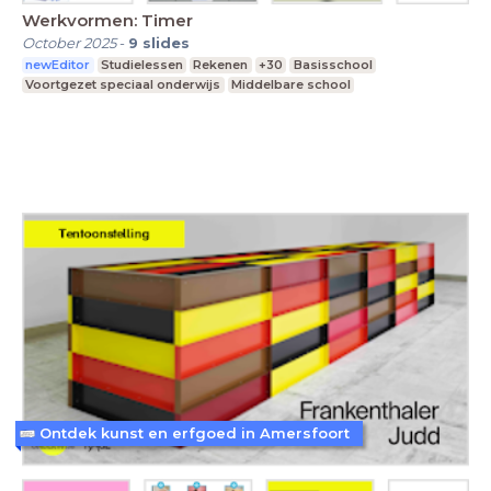
Werkvormen: Timer
October 2025
-
9
slides
newEditor
Studielessen
Rekenen
+30
Basisschool
Voortgezet speciaal onderwijs
Middelbare school
Ontdek kunst en erfgoed in Amersfoort