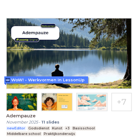
WoW! - Werkvormen in LessonUp
Adempauze
November 2025
-
11
slides
newEditor
Godsdienst
Kunst
+3
Basisschool
Middelbare school
Praktijkonderwijs