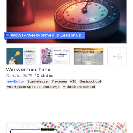
WoW! - Werkvormen in LessonUp
Werkvormen: Timer
October 2025
-
10
slides
newEditor
Studielessen
Rekenen
+30
Basisschool
Voortgezet speciaal onderwijs
Middelbare school