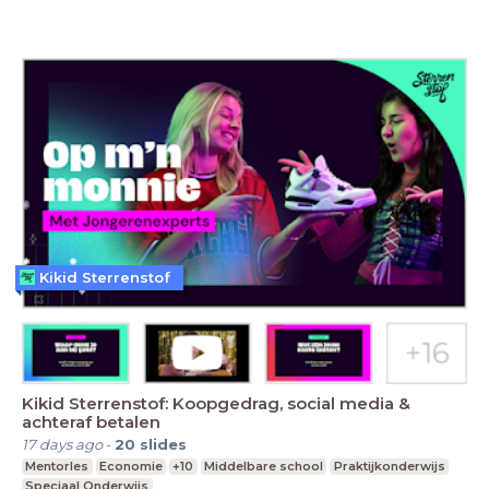
Kikid Sterrenstof
Kikid Sterrenstof: Koopgedrag, social media &
achteraf betalen
17 days ago
-
20
slides
Mentorles
Economie
+10
Middelbare school
Praktijkonderwijs
Speciaal Onderwijs