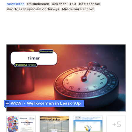
newEditor
Studielessen
Rekenen
+30
Basisschool
Voortgezet speciaal onderwijs
Middelbare school
WoW! - Werkvormen in LessonUp