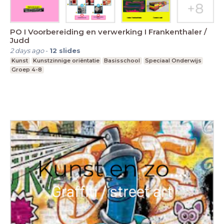
PO I Voorbereiding en verwerking I Frankenthaler /
Judd
2 days ago
-
12
slides
Kunst
Kunstzinnige oriëntatie
Basisschool
Speciaal Onderwijs
Groep 4-8