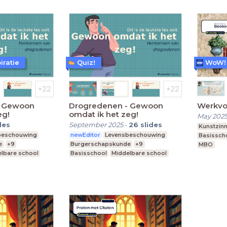
iratie
Quiz!
- Gewoon
Drogredenen - Gewoon
Werkvo
eg!
omdat ik het zeg!
May 202
des
September 2025
-
26
slides
Kunstzinn
beschouwing
newEditor
Levensbeschouwing
Basissch
e
+9
Burgerschapskunde
+9
MBO
lbare school
Basisschool
Middelbare school
MBO