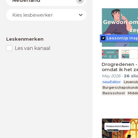
Nederland
Lesbewerker
Kies lesbewerker
LessonUp Insp
Leskenmerken
Les van kanaal
Drogredenen 
omdat ik het z
May 2026
-
26
sli
newEditor
Levens
Burgerschapskund
Basisschool
Midde
MBO