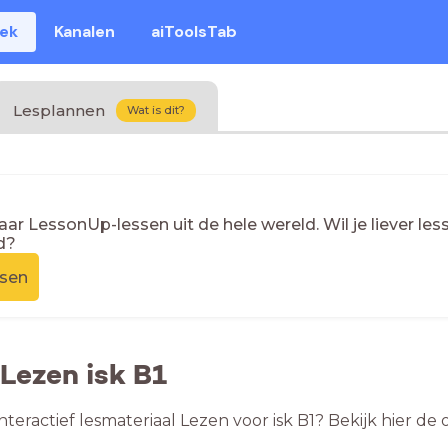
eek
Kanalen
aiToolsTab
Lesplannen
Wat is dit?
naar LessonUp-lessen uit de hele wereld. Wil je liever l
d?
ssen
 Lezen isk B1
nteractief lesmateriaal Lezen voor isk B1? Bekijk hier d