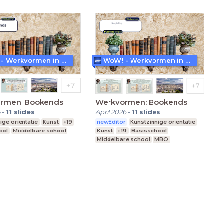
WoW! - Werkvormen in LessonUp
WoW! - Werkvormen in LessonUp
rmen: Bookends
Werkvormen: Bookends
5
-
11
slides
April 2026
-
11
slides
ige oriëntatie
Kunst
+19
newEditor
Kunstzinnige oriëntatie
ool
Middelbare school
Kunst
+19
Basisschool
Middelbare school
MBO