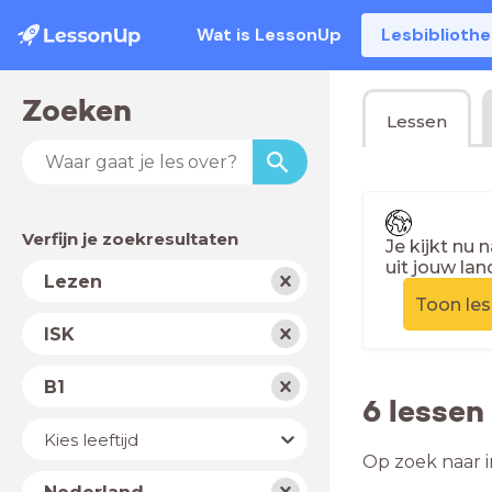
Wat is LessonUp
Lesbiblioth
Zoeken
Lessen
Verfijn je zoekresultaten
Je kijkt nu 
uit jouw lan
Vak
Lezen
Toon le
Schooltype
ISK
Niveau
B1
6 lessen
Jaar
Kies leeftijd
Op zoek naar i
Land