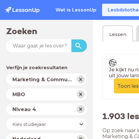
Wat is LessonUp
Lesbiblioth
Zoeken
Lessen
Verfijn je zoekresultaten
Je kijkt nu 
uit jouw lan
Vak
Marketing & Communicatie
Toon le
Schooltype
MBO
Niveau
Niveau 4
1.903 l
Jaar
Kies studiejaar
Op zoek naar i
Land
Marketing & C