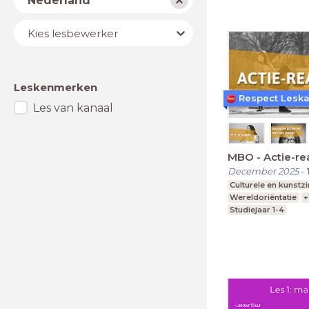
Nederland
Lesbewerker
Kies lesbewerker
Leskenmerken
Respect Lesk
Les van kanaal
MBO - Actie-rea
December 2025
-
Culturele en kunstz
Wereldoriëntatie
+
Studiejaar 1-4