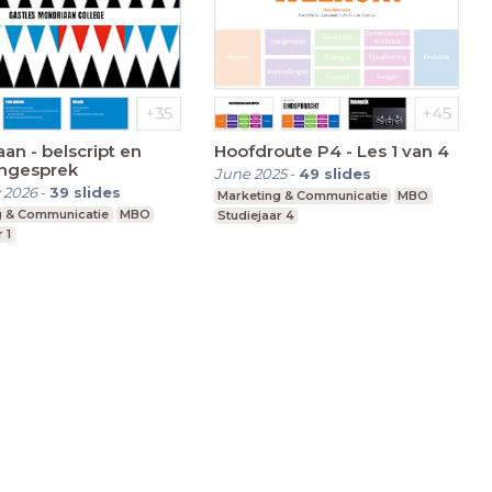
an - belscript en
Hoofdroute P4 - Les 1 van 4
ongesprek
June 2025
-
49
slides
 2026
-
39
slides
Marketing & Communicatie
MBO
g & Communicatie
MBO
Studiejaar 4
 1