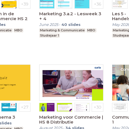
 in de
Marketing 3.a.2 - Lesweek 3
Les 5 -
mercie HS 2
+ 4
Handel
Besche
des
June 2025
-
40
slides
May 202
merk
nicatie
MBO
Marketing & Communicatie
MBO
Marketin
Studiejaar 1
Studiejaar
thema 3
Marketing voor Commercie |
Commun
HS 8 Distributie
1
slides
August 2025
-
34
slides
May 202
nicatie
MBO