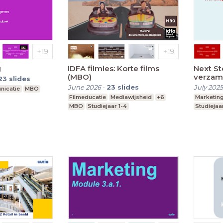
g
IDFA filmles: Korte films
Next Ste
(MBO)
verzam
23
slides
maken
June 2026
-
23
slides
July 2025
nicatie
MBO
Filmeducatie
Mediawijsheid
+6
Marketin
MBO
Studiejaar 1-4
Studiejaar