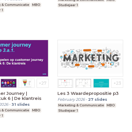
g & Communicatie
MBO
Studiejaar 1
 1
r Journey |
Les 3 Waardepropositie p3
uk 6 | De klantreis
February 2026
-
27
slides
2026
-
31
slides
Marketing & Communicatie
MBO
g & Communicatie
MBO
Studiejaar 1
 1