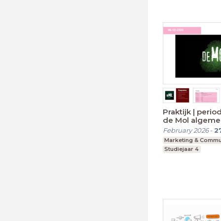
Praktijk | perio
de Mol algem
lesinstructie
February 2026
-
2
Marketing & Commu
Studiejaar 4