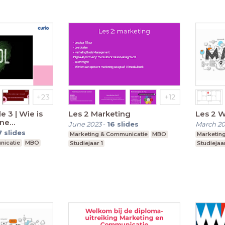
de 3 | Wie is
Les 2 Marketing
Les 2 W
ene
June 2023
-
16
slides
March 2
7
slides
Marketing & Communicatie
MBO
Marketin
nicatie
MBO
Studiejaar 1
Studiejaar