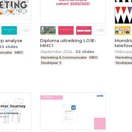
ep analyse
Diploma uitreiking LO1E-
Mondria
MMC1
telefo
33
slides
September 2024
-
32
slides
February
nicatie
MBO
Marketing & Communicatie
MBO
Marketin
Studiejaar 3
Studiejaar