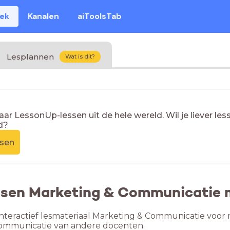
eek
Kanalen
aiToolsTab
Lesplannen
Wat is dit?
naar LessonUp-lessen uit de hele wereld. Wil je liever l
d?
ssen
essen Marketing & Communicatie 
nteractief lesmateriaal Marketing & Communicatie voor 
ommunicatie van andere docenten.