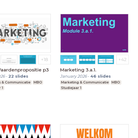
aardenpropositie p3
Marketing 3.a.1.
026
-
22
slides
January 2026
-
46
slides
g & Communicatie
MBO
Marketing & Communicatie
MBO
 1
Studiejaar 1