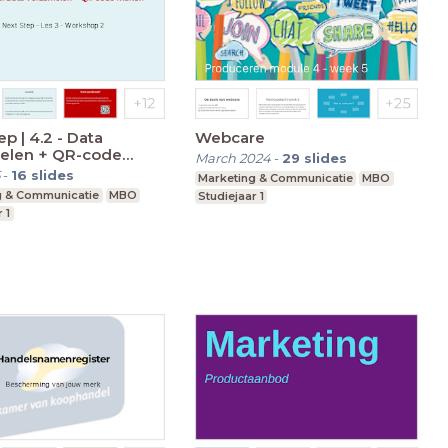
p | 4.2 - Data
Webcare
elen + QR-code
March 2024
-
29
slides
-
16
slides
Marketing & Communicatie
MBO
g & Communicatie
MBO
Studiejaar 1
 1