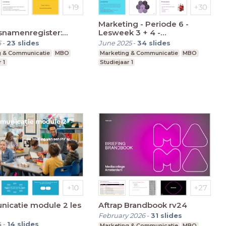
Marketing - Periode 6 -
snamenregister:
Lesweek 3 + 4 -
rming van jouw
Productaanbod
6
-
23
slides
June 2025
-
34
slides
g & Communicatie
MBO
Marketing & Communicatie
MBO
 1
Studiejaar 1
icatie module 2 les
Aftrap Brandbook rv24
February 2026
-
31
slides
4
-
14
slides
Marketing & Communicatie
MBO