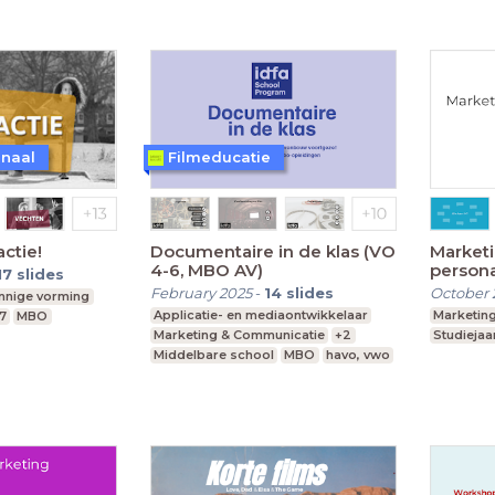
anaal
Filmeducatie
ctie!
Documentaire in de klas (VO
Marketi
4-6, MBO AV)
persona
17
slides
February 2025
-
14
slides
October 
innige vorming
Applicatie- en mediaontwikkelaar
Marketin
7
MBO
Marketing & Communicatie
+2
Studiejaar
Middelbare school
MBO
havo, vwo