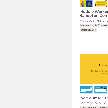
Module Werken
Handel en Com
May 2026
-
43
sli
Marketing & Commu
Studiejaar 1
logo quiz MC 
January 2025
-
31
Marketing & Commu