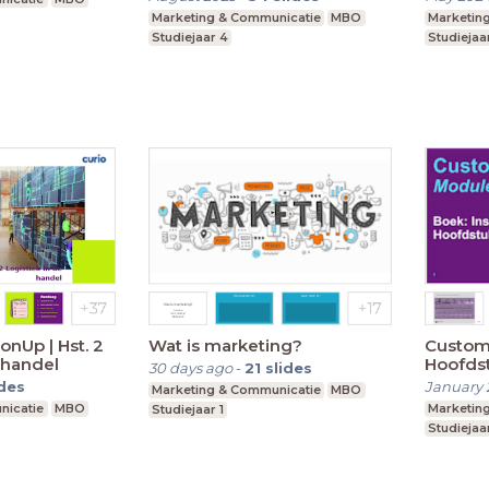
Marketing & Communicatie
MBO
Marketin
Studiejaar 4
Studiejaar
onUp | Hst. 2
Wat is marketing?
Custome
 handel
Hoofdst
30 days ago
-
21
slides
ides
January 
Marketing & Communicatie
MBO
nicatie
MBO
Marketin
Studiejaar 1
Studiejaar