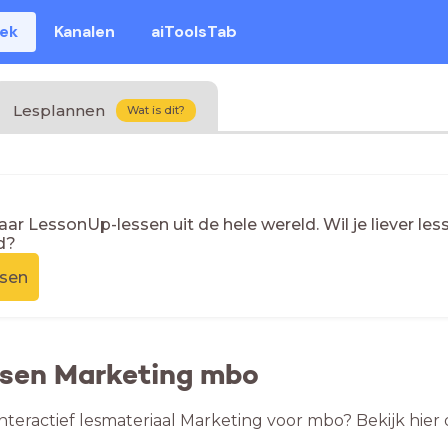
eek
Kanalen
aiToolsTab
Lesplannen
Wat is dit?
naar LessonUp-lessen uit de hele wereld. Wil je liever l
d?
ssen
ssen Marketing mbo
nteractief lesmateriaal Marketing voor mbo? Bekijk hier