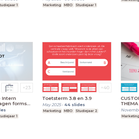
tudiejaar 1
Marketing
MBO
Studiejaar 1
- Intern
Toetsterm 3.8 en 3.9
CUSTO
ragen forms
THEMA
May 2025
-
44
slides
uête)
des
Novembe
Marketing
MBO
Studiejaar 2
tudiejaar 1
Marketin