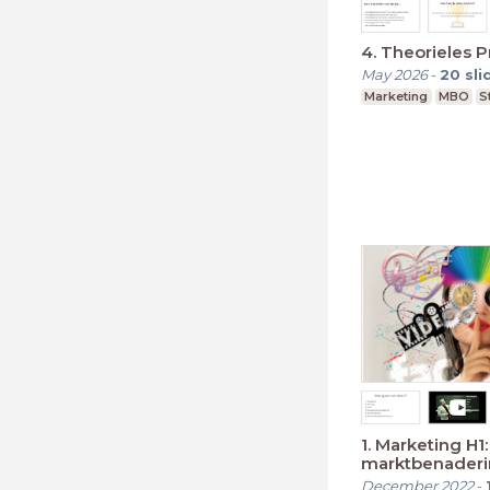
4. Theorieles 
May 2026
-
20
sli
Marketing
MBO
S
1. Marketing H1
marktbenaderi
concepten)
December 2022
-