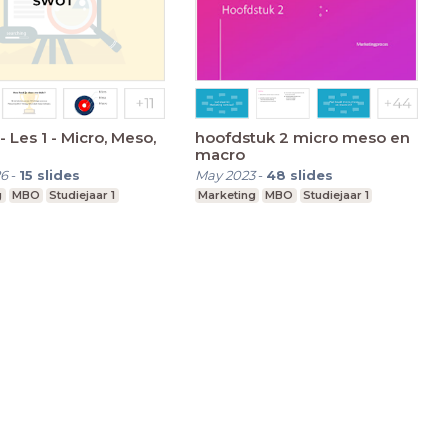
- Les 1 - Micro, Meso,
hoofdstuk 2 micro meso en
macro
26
-
15
slides
May 2023
-
48
slides
g
MBO
Studiejaar 1
Marketing
MBO
Studiejaar 1