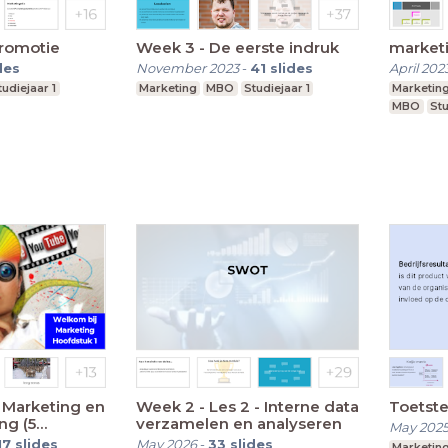
Promotie
Week 3 - De eerste indruk
marketi
des
November 2023
-
41
slides
April 202
tudiejaar 1
Marketing
MBO
Studiejaar 1
Marketin
MBO
Stu
: Marketing en
Week 2 - Les 2 - Interne data
Toetste
ng (5
verzamelen en analyseren
May 202
17
slides
May 2026
-
33
slides
Marketin