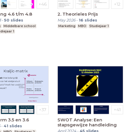
ng 4.6 t/m 4.8
2. Theorieles Prijs
3
-
50
slides
May 2026
-
16
slides
g
Middelbare school
Marketing
MBO
Studiejaar 1
diejaar 1
rm 3.5 en 3.6
SWOT Analyse: Een
stapsgewijze handleiding
5
-
41
slides
April 2024
-
45
slides
g
MBO
Studiejaar 2