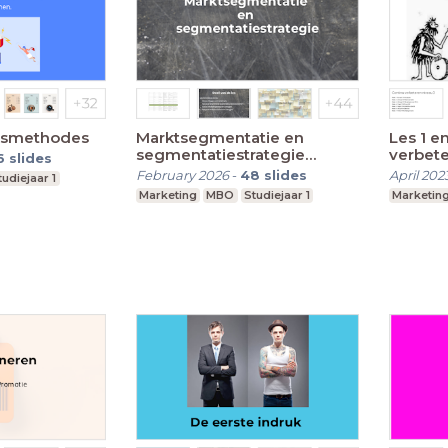
ingsmethodes
Marktsegmentatie en
Les 1 e
segmentatiestrategie
verbete
6
slides
concept
February 2026
-
48
slides
April 202
tudiejaar 1
Marketing
MBO
Studiejaar 1
Marketin