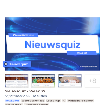
Nieuwsquiz
Nieuwsquiz - Week 37
September 2025
-
12
slides
newEditor
Wereldoriëntatie
LessonUp
+7
Middelbare school
Basisschool
Praktijkonderwijs