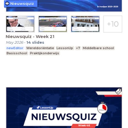
Nieuwsquiz
Nieuwsquiz - Week 21
May 2026
-
14
slides
newEditor
Wereldoriëntatie
LessonUp
+7
Middelbare school
Basisschool
Praktijkonderwijs