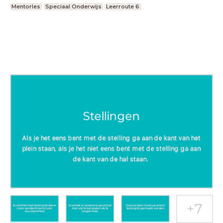
Mentorles
Speciaal Onderwijs
Leerroute 6