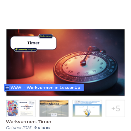
WoW! - Werkvormen in LessonUp
Werkvormen: Timer
October 2025
-
9
slides