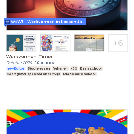
WoW! - Werkvormen in LessonUp
Werkvormen: Timer
October 2025
-
10
slides
newEditor
Studielessen
Rekenen
+30
Basisschool
Voortgezet speciaal onderwijs
Middelbare school