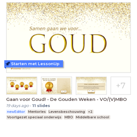
Starten met LessonUp
Gaan voor Goud! - De Gouden Weken - VO/(V)MBO
19 days ago
-
11
slides
newEditor
Mentorles
Levensbeschouwing
+2
Voortgezet speciaal onderwijs
MBO
Middelbare school