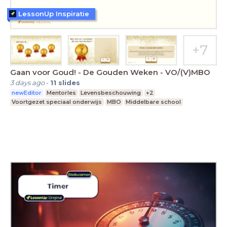
LessonUp Inspiratie
Gaan voor Goud! - De Gouden Weken - VO/(V)MBO
3 days ago
-
11
slides
newEditor
Mentorles
Levensbeschouwing
+2
Voortgezet speciaal onderwijs
MBO
Middelbare school