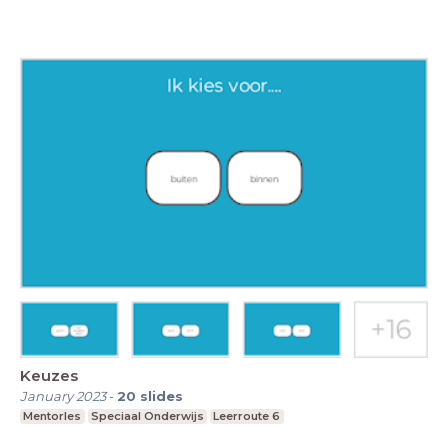
Keuzes
January 2023
-
20
slides
Mentorles
Speciaal Onderwijs
Leerroute 6