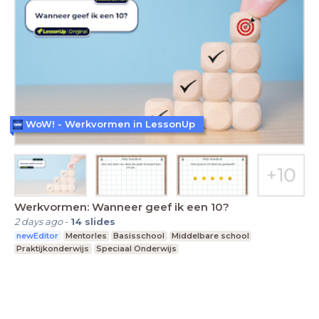
WoW! - Werkvormen in LessonUp
Werkvormen: Wanneer geef ik een 10?
2 days ago
-
14
slides
newEditor
Mentorles
Basisschool
Middelbare school
Praktijkonderwijs
Speciaal Onderwijs