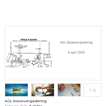
AGL bouwvergadering
February 2025
-
8
slides