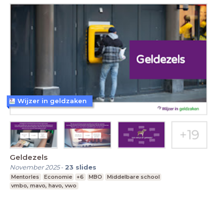
Wijzer in geldzaken
Geldezels
November 2025
-
23
slides
Mentorles
Economie
+6
MBO
Middelbare school
vmbo, mavo, havo, vwo