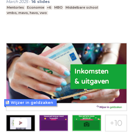
March 2025
-
16
slides
Mentorles
Economie
+6
MBO
Middelbare school
vmbo, mavo, havo, vwo
Wijzer in geldzaken