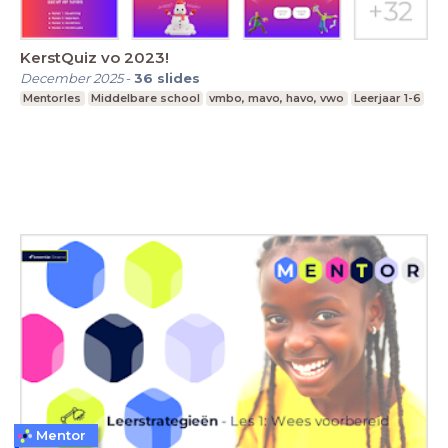
KerstQuiz vo 2023!
December 2025
-
36
slides
Mentorles
Middelbare school
vmbo, mavo, havo, vwo
Leerjaar 1-6
Mentor