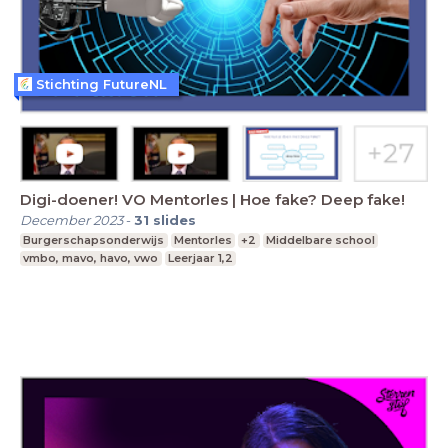
Stichting FutureNL
Digi-doener! VO Mentorles | Hoe fake? Deep fake!
December 2023
-
31
slides
Burgerschapsonderwijs
Mentorles
+2
Middelbare school
vmbo, mavo, havo, vwo
Leerjaar 1,2