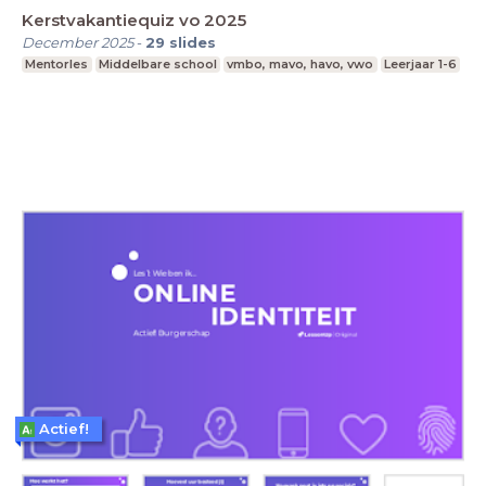
Kerstvakantiequiz vo 2025
December 2025
-
29
slides
Mentorles
Middelbare school
vmbo, mavo, havo, vwo
Leerjaar 1-6
Actief!