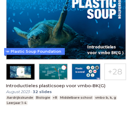
Plastic Soup Foundation
Introductieles plasticsoep voor vmbo-BK(G)
August 2023
-
32
slides
Aardrijkskunde
Biologie
+8
Middelbare school
vmbo b, k, g
Leerjaar 1-4