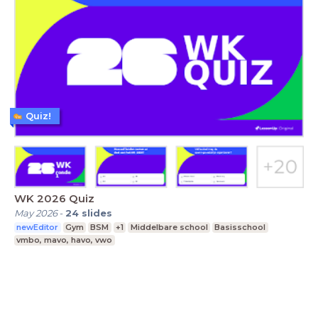
Quiz!
WK 2026 Quiz
May 2026
-
24
slides
newEditor
Gym
BSM
+1
Middelbare school
Basisschool
vmbo, mavo, havo, vwo