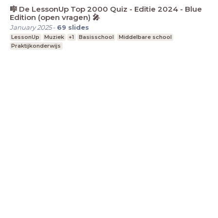
🎼 De LessonUp Top 2000 Quiz - Editie 2024 - Blue
Edition (open vragen) 🎤
January 2025
-
69
slides
LessonUp
Muziek
+1
Basisschool
Middelbare school
Praktijkonderwijs
LessonUp
Algemene voorwaarden
Privacy
Statement
Cookie Statement
Contact