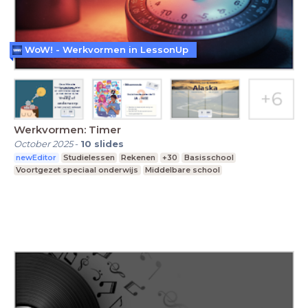
WoW! - Werkvormen in LessonUp
Werkvormen: Timer
October 2025
-
10
slides
newEditor
Studielessen
Rekenen
+30
Basisschool
Voortgezet speciaal onderwijs
Middelbare school