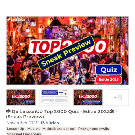
🎼 De LessonUp Top 2000 Quiz - Editie 2023🎤 -
(Sneak Preview)
November 2023
-
13
slides
LessonUp
Muziek
Middelbare school
Praktijkonderwijs
Speciaal Onderwijs