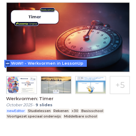
WoW! - Werkvormen in LessonUp
Werkvormen: Timer
October 2025
-
9
slides
newEditor
Studielessen
Rekenen
+30
Basisschool
Voortgezet speciaal onderwijs
Middelbare school