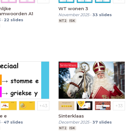
lijke
WT wonen 3
amwoorden A1
November 2025
-
33
slides
6
-
22
slides
NT2
ISK
e e
Sinterklaas
5
-
47
slides
December 2025
-
37
slides
NT2
ISK