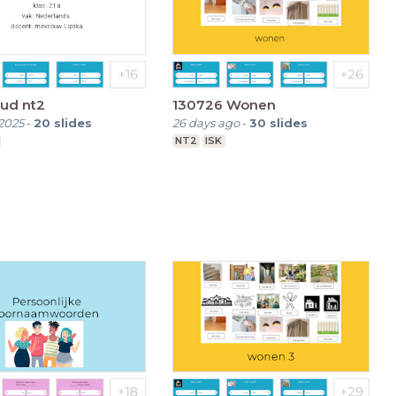
ud nt2
130726 Wonen
2025
-
20
slides
26 days ago
-
30
slides
NT2
ISK