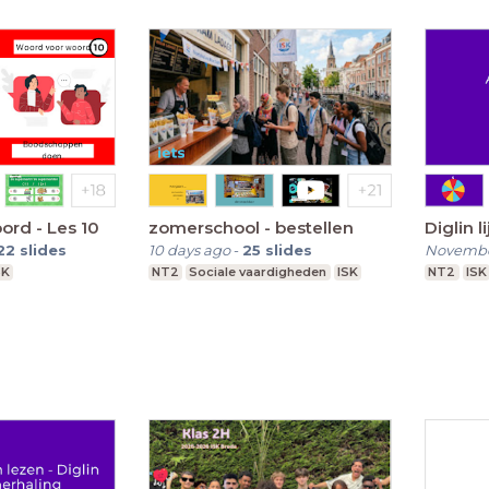
rd - Les 10
zomerschool - bestellen
Diglin li
22
slides
10 days ago
-
25
slides
Novembe
SK
NT2
Sociale vaardigheden
ISK
NT2
ISK