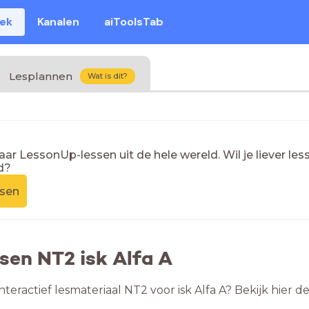
eek
Kanalen
aiToolsTab
Lesplannen
Wat is dit?
naar LessonUp-lessen uit de hele wereld. Wil je liever l
d?
ssen
ssen NT2 isk Alfa A
nteractief lesmateriaal NT2 voor isk Alfa A? Bekijk hier