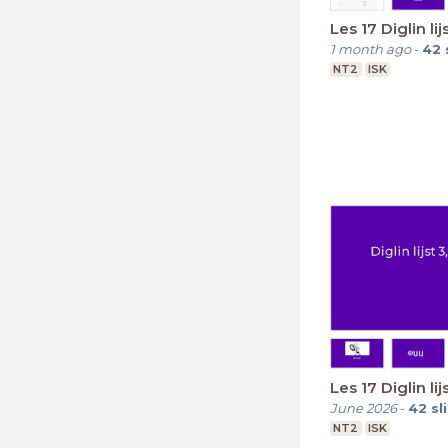
Les 17 Diglin li
1 month ago
-
42
NT2
ISK
Les 17 Diglin li
June 2026
-
42
sl
NT2
ISK