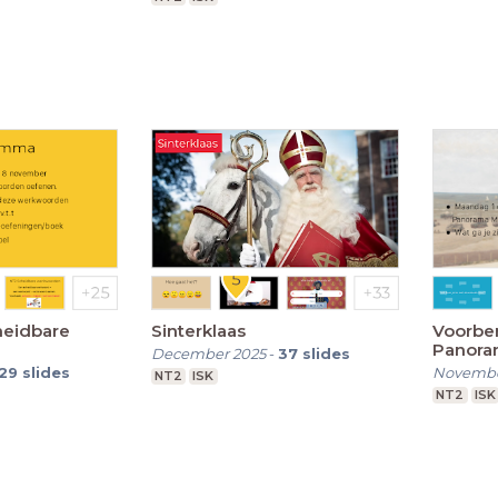
heidbare
Sinterklaas
Voorbe
Panora
December 2025
-
37
slides
29
slides
Novembe
NT2
ISK
NT2
ISK