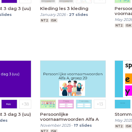
jst 3 dag 3 (uu)
Kleding les 3 kleding
Persoon
voorna
slides
January 2026
-
27
slides
May 202
NT2
ISK
NT2
ISK
jst 3 dag 3 (uu)
Persoonlijke
Stomm
voornaamwoorden Alfa A
ides
May 202
November 2025
-
17
slides
NT2
ISK
NT2
ISK