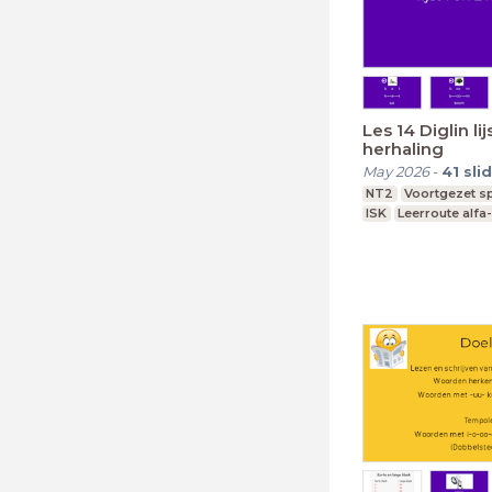
Les 14 Diglin lij
herhaling
May 2026
-
41
sli
NT2
Voortgezet sp
ISK
Leerroute alfa