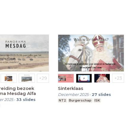
reiding bezoek
Sinterklaas
ma Mesdag Alfa
December 2025
-
27
slides
r 2025
-
33
slides
NT2
Burgerschap
ISK