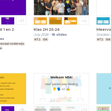
st 1 en 2
Klas 2H 25-26
Meervo
July 2026
-
18
slides
October 
des
NT2
ISK
NT2
ISK
eciaal onderwijs
-a