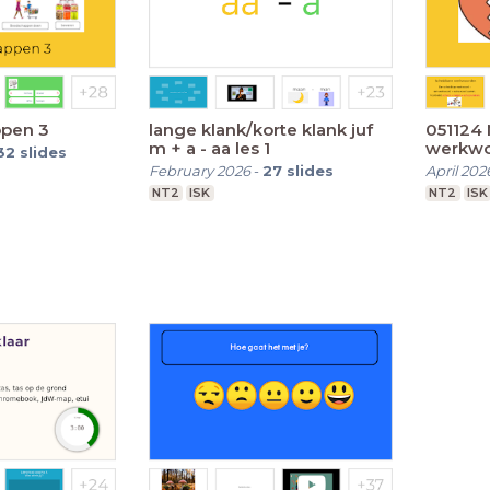
pen 3
lange klank/korte klank juf
051124
m + a - aa les 1
werkwo
32
slides
3
February 2026
-
27
slides
April 202
NT2
ISK
NT2
ISK