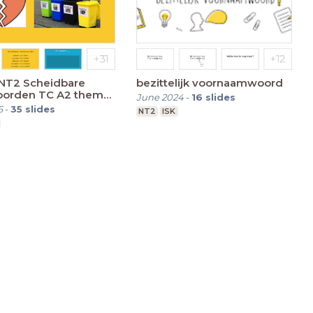
 NT2 Scheidbare
bezittelijk voornaamwoord
orden TC A2 thema
June 2024
-
16
slides
6
-
35
slides
NT2
ISK