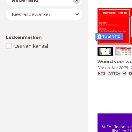
Nederland
Lesbewerker
Kies lesbewerker
TaalNT2
Leskenmerken
Les van kanaal
Woord voor woo
November 2025
-
NT2
ANT2+
+1
I