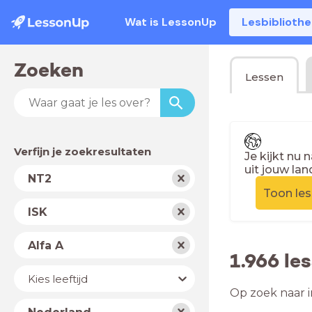
Wat is LessonUp
Lesbiblioth
Zoeken
Lessen
Verfijn je zoekresultaten
Je kijkt nu 
uit jouw lan
Vak
NT2
Toon le
Schooltype
ISK
Niveau
Alfa A
1.966 le
Jaar
Kies leeftijd
Op zoek naar i
Land