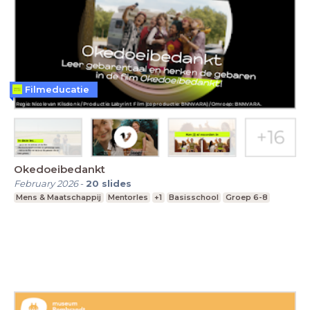
Filmeducatie
Okedoeibedankt
February 2026
-
20
slides
Mens & Maatschappij
Mentorles
+1
Basisschool
Groep 6-8