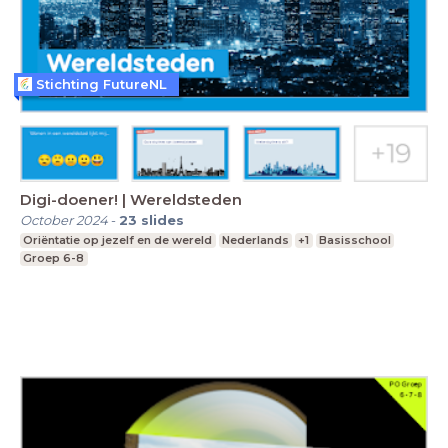
Stichting FutureNL
Digi-doener! | Wereldsteden
October 2024
-
23
slides
Oriëntatie op jezelf en de wereld
Nederlands
+1
Basisschool
Groep 6-8