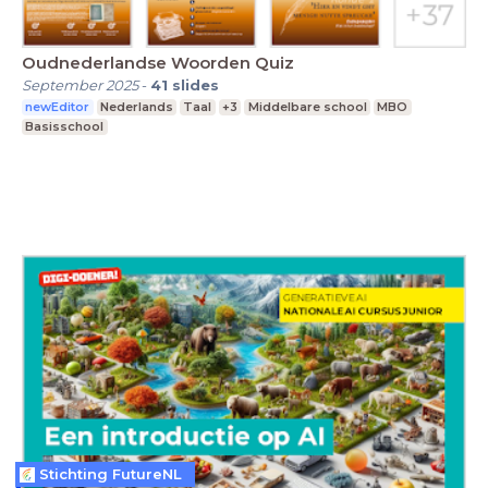
Oudnederlandse Woorden Quiz
September 2025
-
41
slides
newEditor
Nederlands
Taal
+3
Middelbare school
MBO
Basisschool
Stichting FutureNL