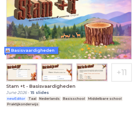
Basisvaardigheden
Stam +t - Basisvaardigheden
June 2026
-
15
slides
newEditor
Taal
Nederlands
Basisschool
Middelbare school
Praktijkonderwijs