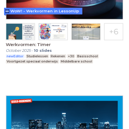
WoW! - Werkvormen in LessonUp
Werkvormen: Timer
October 2025
-
10
slides
newEditor
Studielessen
Rekenen
+30
Basisschool
Voortgezet speciaal onderwijs
Middelbare school