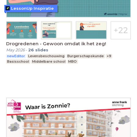
LessonUp Inspiratie
Drogredenen - Gewoon omdat ik het zeg!
May 2026
-
26
slides
newEditor
Levensbeschouwing
Burgerschapskunde
+9
Basisschool
Middelbare school
MBO