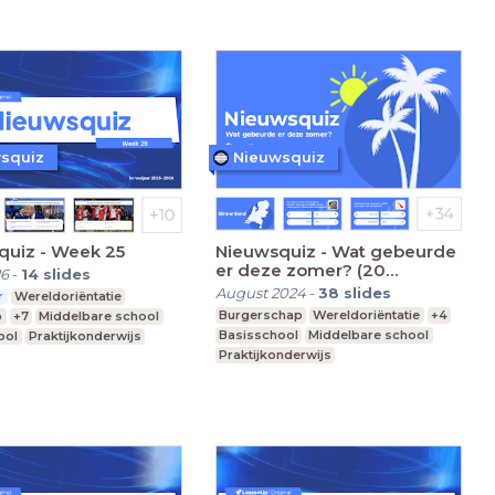
squiz
Nieuwsquiz
quiz - Week 25
Nieuwsquiz - Wat gebeurde
er deze zomer? (20
26
-
14
slides
seconden)
August 2024
-
38
slides
r
Wereldoriëntatie
Burgerschap
Wereldoriëntatie
+4
p
+7
Middelbare school
Basisschool
Middelbare school
ool
Praktijkonderwijs
Praktijkonderwijs