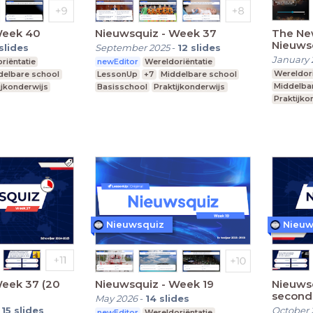
Week 40
Nieuwsquiz - Week 37
The New
Nieuwsq
slides
September 2025
-
12
slides
second
January 
riëntatie
newEditor
Wereldoriëntatie
Wereldori
delbare school
LessonUp
+7
Middelbare school
Middelba
ijkonderwijs
Basisschool
Praktijkonderwijs
Praktijko
Nieuwsquiz
Nieuw
Week 37 (20
Nieuwsquiz - Week 19
Nieuwsq
second
May 2026
-
14
slides
-
15
slides
October 
newEditor
Wereldoriëntatie