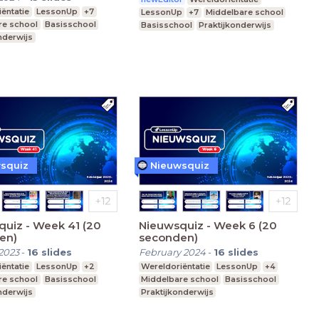
ëntatie
LessonUp
+7
LessonUp
+7
Middelbare school
re school
Basisschool
Basisschool
Praktijkonderwijs
nderwijs
squiz
Nieuwsquiz
uiz - Week 41 (20
Nieuwsquiz - Week 6 (20
en)
seconden)
2023
-
16
slides
February 2024
-
16
slides
ëntatie
LessonUp
+2
Wereldoriëntatie
LessonUp
+4
re school
Basisschool
Middelbare school
Basisschool
nderwijs
Praktijkonderwijs