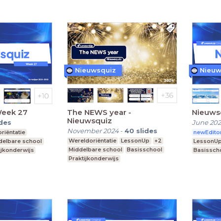
Nieuwsquiz
Nieuw
Week 27
The NEWS year -
Nieuws
Nieuwsquiz
ides
June 20
November 2024
-
40
slides
riëntatie
newEdito
Wereldoriëntatie
LessonUp
+2
delbare school
LessonU
Middelbare school
Basisschool
ijkonderwijs
Basissch
Praktijkonderwijs