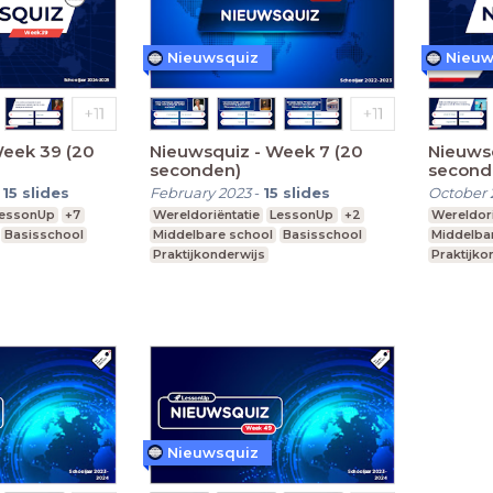
Nieuwsquiz
Nieuw
Week 39 (20
Nieuwsquiz - Week 7 (20
Nieuws
seconden)
second
-
15
slides
February 2023
-
15
slides
October 
essonUp
+7
Wereldoriëntatie
LessonUp
+2
Wereldori
Basisschool
Middelbare school
Basisschool
Middelba
Praktijkonderwijs
Praktijko
Nieuwsquiz