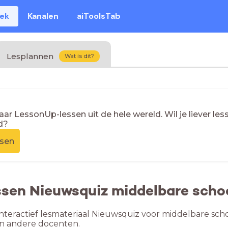
eek
Kanalen
aiToolsTab
Lesplannen
Wat is dit?
naar LessonUp-lessen uit de hele wereld. Wil je liever l
d?
ssen
ssen Nieuwsquiz middelbare scho
nteractief lesmateriaal Nieuwsquiz voor middelbare scho
n andere docenten.