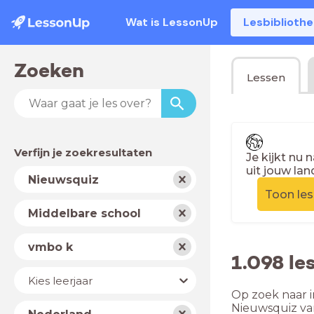
Wat is LessonUp
Lesbiblioth
Zoeken
Lessen
Verfijn je zoekresultaten
Je kijkt nu 
uit jouw lan
Vak
Nieuwsquiz
Toon le
Schooltype
Middelbare school
Niveau
vmbo k
1.098 le
Jaar
Kies leerjaar
Op zoek naar i
Land
Nieuwsquiz va