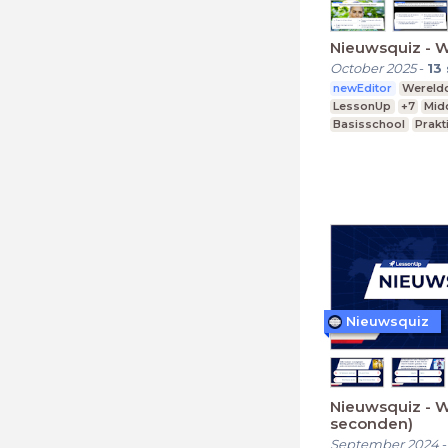
Nieuwsquiz - 
October 2025
-
13
newEditor
Wereldo
LessonUp
+7
Mid
Basisschool
Prakt
Nieuwsquiz
Nieuwsquiz - 
seconden)
September 2024