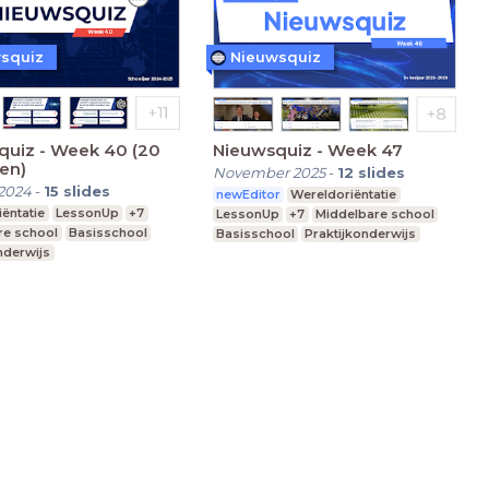
squiz
Nieuwsquiz
quiz - Week 40 (20
Nieuwsquiz - Week 47
en)
November 2025
-
12
slides
2024
-
15
slides
newEditor
Wereldoriëntatie
ëntatie
LessonUp
+7
LessonUp
+7
Middelbare school
re school
Basisschool
Basisschool
Praktijkonderwijs
nderwijs