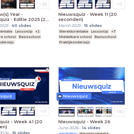
(s) Year -
Nieuwsquiz - Week 11 (20
uiz - Editie 2025 (20
seconden)
en)
2025
-
40
slides
March 2025
-
15
slides
ëntatie
LessonUp
+2
Wereldoriëntatie
LessonUp
+7
re school
Basisschool
Middelbare school
Basisschool
nderwijs
Praktijkonderwijs
squiz
Nieuwsquiz
uiz - Week 41 (20
Nieuwsquiz - Week 26
en)
June 2026
-
14
slides
2024
-
15
slides
newEditor
Wereldoriëntatie