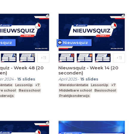
squiz
Nieuwsquiz
quiz - Week 48 (20
Nieuwsquiz - Week 14 (20
en)
seconden)
r 2024
-
15
slides
April 2025
-
15
slides
ëntatie
LessonUp
+7
Wereldoriëntatie
LessonUp
+7
re school
Basisschool
Middelbare school
Basisschool
nderwijs
Praktijkonderwijs