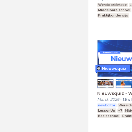
Wereldoriëntatie
L
Middelbare school
Praktijkonderwijs
Nieuwsquiz
Nieuwsquiz - 
March 2026
-
13
s
newEditor
Wereldo
LessonUp
+7
Mid
Basisschool
Prakt