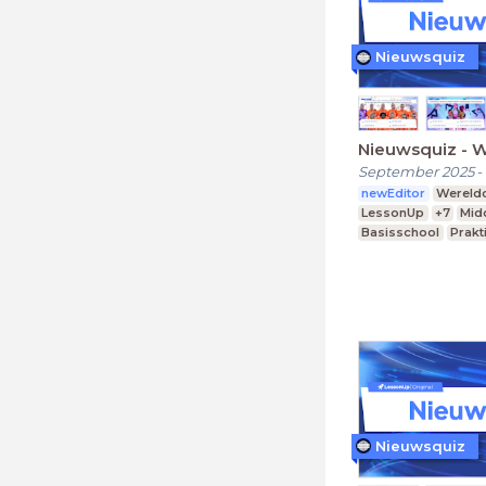
Nieuwsquiz
Nieuwsquiz - 
September 2025
-
newEditor
Wereldo
LessonUp
+7
Mid
Basisschool
Prakt
Nieuwsquiz