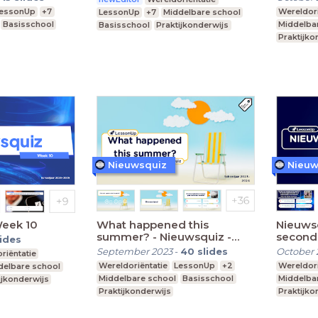
essonUp
+7
Wereldori
LessonUp
+7
Middelbare school
Basisschool
Middelba
Basisschool
Praktijkonderwijs
Praktijko
Nieuwsquiz
Nieuw
Week 10
What happened this
Nieuwsq
summer? - Nieuwsquiz -
second
lides
Editie 2023 (20 seconden)
September 2023
-
40
slides
October 
riëntatie
Wereldoriëntatie
LessonUp
+2
Wereldori
delbare school
Middelbare school
Basisschool
Middelba
ijkonderwijs
Praktijkonderwijs
Praktijko