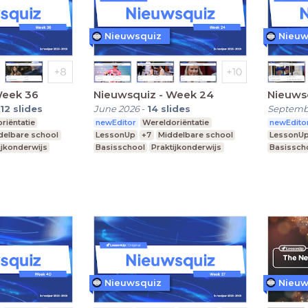
Nieuwsquiz
Nieuw
Week 36
Nieuwsquiz - Week 24
Nieuws
12
slides
June 2026
-
14
slides
Septemb
riëntatie
newEditor
Wereldoriëntatie
newEdito
delbare school
LessonUp
+7
Middelbare school
LessonU
ijkonderwijs
Basisschool
Praktijkonderwijs
Basissch
Nieuwsquiz
Nieuw