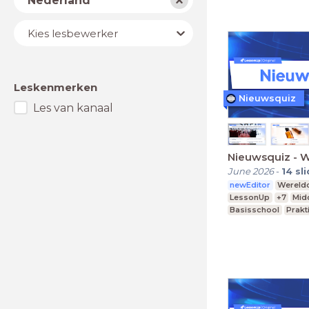
Nederland
Lesbewerker
Kies lesbewerker
Leskenmerken
Nieuwsquiz
Les van kanaal
Nieuwsquiz - 
June 2026
-
14
sl
newEditor
Wereldo
LessonUp
+7
Mid
Basisschool
Prakt