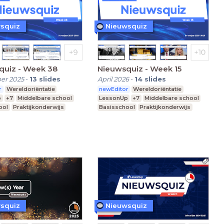
squiz
Nieuwsquiz
quiz - Week 38
Nieuwsquiz - Week 15
er 2025
-
13
slides
April 2026
-
14
slides
r
Wereldoriëntatie
newEditor
Wereldoriëntatie
p
+7
Middelbare school
LessonUp
+7
Middelbare school
ool
Praktijkonderwijs
Basisschool
Praktijkonderwijs
squiz
Nieuwsquiz