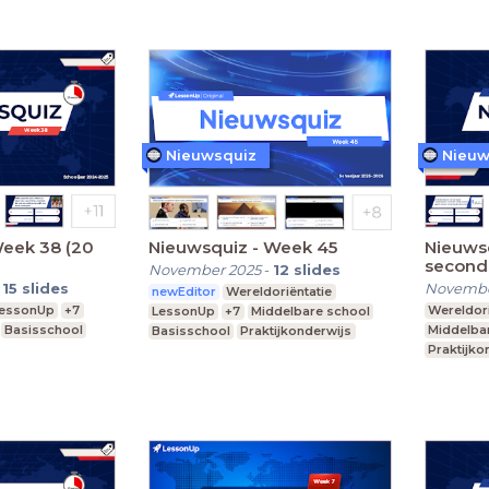
Nieuwsquiz
Nieuw
Week 38 (20
Nieuwsquiz - Week 45
Nieuws
second
November 2025
-
12
slides
-
15
slides
Novembe
newEditor
Wereldoriëntatie
essonUp
+7
Wereldori
LessonUp
+7
Middelbare school
Basisschool
Middelba
Basisschool
Praktijkonderwijs
Praktijko