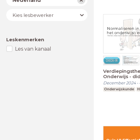
Nederland
Lesbewerker
Kies lesbewerker
Leskenmerken
Les van kanaal
Verdiepingsth
Onderwijs - di
coachen
December 2024
-
Onderwijskunde
H