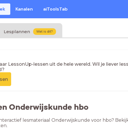
eek
Kanalen
aiToolsTab
Lesplannen
Wat is dit?
naar LessonUp-lessen uit de hele wereld. Wil je liever l
d?
ssen
sen Onderwijskunde hbo
nteractief lesmateriaal Onderwijskunde voor hbo? Bekij
en.