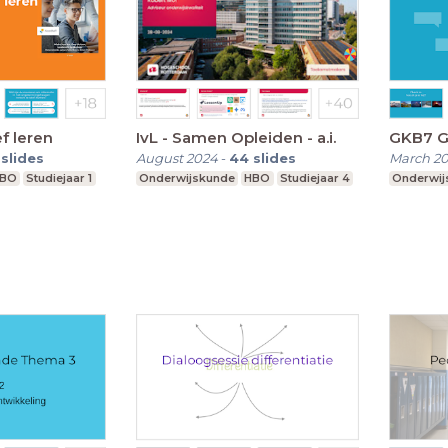
ef leren
IvL - Samen Opleiden - a.i.
G
slides
August 2024
-
44
slides
March 2
BO
Studiejaar 1
Onderwijskunde
HBO
Studiejaar 4
Onderwij