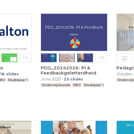
js
PDG_20242026- PI &
Pedago
Feedbackgeletterdheid
18
slides
October 
June 2025
-
23
slides
BO
Studiejaar 1
Onderwij
Onderwijskunde
HBO
Studiejaar 1