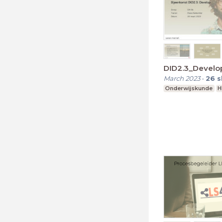
DID2.3_Develo
March 2023
-
26
s
Onderwijskunde
H