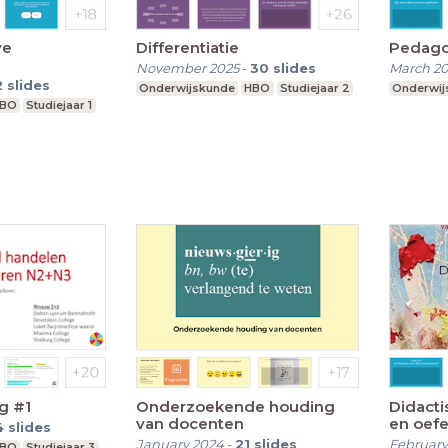
ve
Differentiatie
Pedago
November 2025
-
30
slides
March 2
2
slides
Onderwijskunde
HBO
Studiejaar 2
Onderwij
BO
Studiejaar 1
g #1
Onderzoekende houding
Didacti
van docenten
en oef
4
slides
January 2024
-
21
slides
February
BO
Studiejaar 3