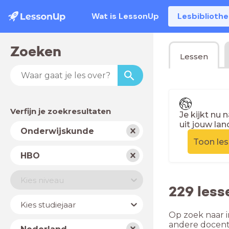
Wat is LessonUp
Lesbiblioth
Zoeken
Lessen
Verfijn je zoekresultaten
Je kijkt nu 
uit jouw lan
Vak
Onderwijskunde
Toon le
Schooltype
HBO
Niveau
Kies niveau
229 les
Jaar
Kies studiejaar
Op zoek naar i
Land
andere docent