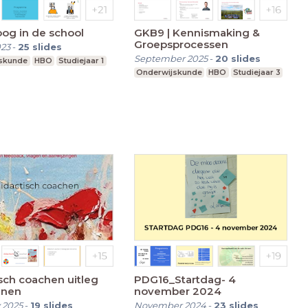
og in de school
GKB9 | Kennismaking &
Groepsprocessen
023
-
25
slides
September 2025
-
20
slides
skunde
HBO
Studiejaar 1
Onderwijskunde
HBO
Studiejaar 3
sch coachen uitleg
PDG16_Startdag- 4
enen
november 2024
 2025
-
19
slides
November 2024
-
23
slides