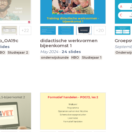
p_OA19c
didactische werkvormen
Groeps
bijeenkomst 1
lides
Septemb
May 2024
-
24
slides
BO
Studiejaar 2
Onderwij
onderwijskunde
HBO
Studiejaar 1