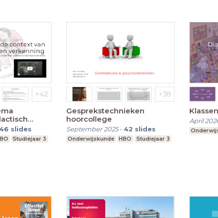
ema
Gesprekstechnieken
Klasse
dactisch
hoorcollege
April 202
46
slides
September 2025
-
42
slides
Onderwij
BO
Studiejaar 3
Onderwijskunde
HBO
Studiejaar 3