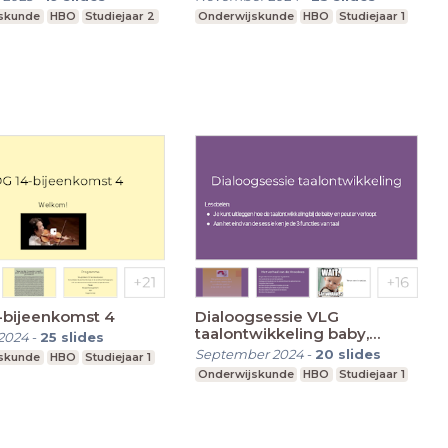
skunde
HBO
Studiejaar 2
Onderwijskunde
HBO
Studiejaar 1
-bijeenkomst 4
Dialoogsessie VLG
taalontwikkeling baby,
2024
-
25
slides
peuter, kleuter
September 2024
-
20
slides
skunde
HBO
Studiejaar 1
Onderwijskunde
HBO
Studiejaar 1