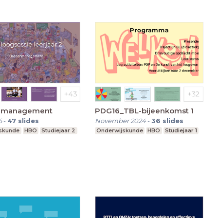
nmanagement
PDG16_TBL-bijeenkomst 1
6
-
47
slides
November 2024
-
36
slides
skunde
HBO
Studiejaar 2
Onderwijskunde
HBO
Studiejaar 1