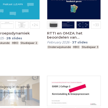
KB7 Groepsdynamiek
RTTI en OMZA: het
beoordelen van
025
-
28
slides
studentenwerk
February 2026
-
37
slides
skunde
HBO
Studiejaar 2
Onderwijskunde
HBO
Studiejaar 3