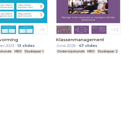
vorming
Klassenmanagement
er 2023
-
13
slides
June 2026
-
47
slides
skunde
HBO
Studiejaar 1
Onderwijskunde
HBO
Studiejaar 2