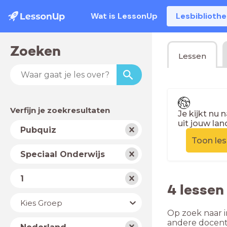
Wat is LessonUp
Lesbiblioth
Zoeken
Lessen
Verfijn je zoekresultaten
Je kijkt nu 
uit jouw lan
Vak
Pubquiz
Toon le
Schooltype
Speciaal Onderwijs
Niveau
1
4 lessen
Jaar
Kies Groep
Op zoek naar i
Land
andere docent