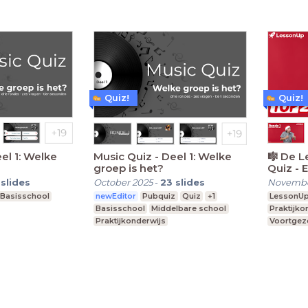
Quiz!
Quiz!
el 1: Welke
Music Quiz - Deel 1: Welke
🎼 De 
groep is het?
Quiz - 
Edition
slides
October 2025
-
23
slides
Novembe
Basisschool
newEditor
Pubquiz
Quiz
+1
LessonU
Basisschool
Middelbare school
Praktijko
Praktijkonderwijs
Voortgeze
Speciaal