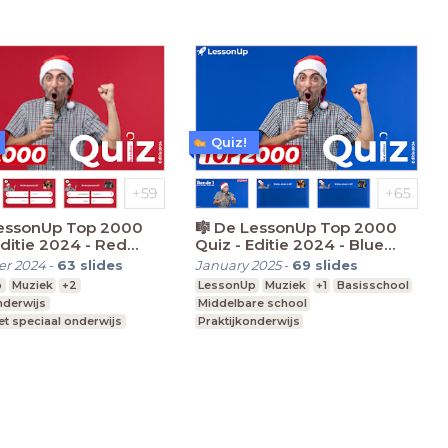
Quiz!
LessonUp Top 2000
🎼 De LessonUp Top 2000
Editie 2024 - Red
Quiz - Editie 2024 - Blue
 (gesloten vragen)🎤
Edition (open vragen) 🎤
r 2024
-
63
slides
January 2025
-
69
slides
p
Muziek
+2
LessonUp
Muziek
+1
Basisschool
nderwijs
Middelbare school
t speciaal onderwijs
Praktijkonderwijs
 Onderwijs