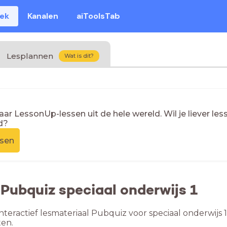
eek
Kanalen
aiToolsTab
Lesplannen
Wat is dit?
naar LessonUp-lessen uit de hele wereld. Wil je liever l
d?
ssen
 Pubquiz speciaal onderwijs 1
nteractief lesmateriaal Pubquiz voor speciaal onderwijs 
en.