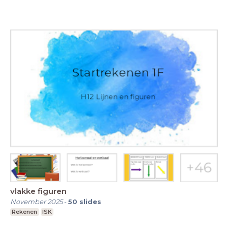
vlakke figuren
November 2025
-
50
slides
Rekenen
ISK