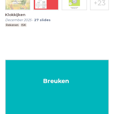
Klokkijken
December 2025
-
27
slides
Rekenen
ISK