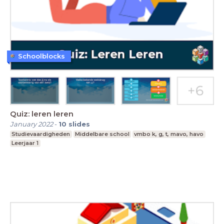
Schoolblocks
Quiz: leren leren
January 2022
-
10
slides
Studievaardigheden
Middelbare school
vmbo k, g, t, mavo, havo
Leerjaar 1