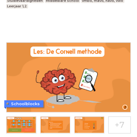
Studievaardigheden
Middelbare school
vmbo, mavo, havo, vwo
Leerjaar 1,2
Schoolblocks