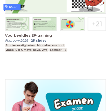
KCEF
Voorbeeldles EF-training
February 2026
-
25
slides
Studievaardigheden
Middelbare school
vmbo k, g, t, mavo, havo, vwo
Leerjaar 1-6