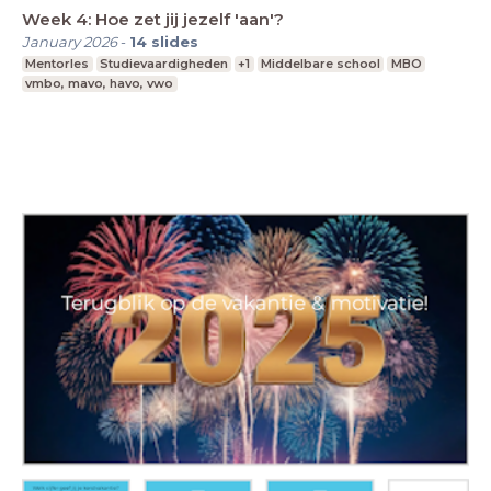
Week 4: Hoe zet jij jezelf 'aan'?
January 2026
-
14
slides
Mentorles
Studievaardigheden
+1
Middelbare school
MBO
vmbo, mavo, havo, vwo