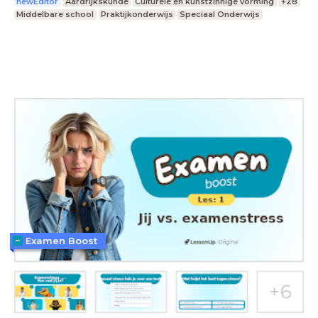
newEditor
Aardrijkskunde
Culturele en kunstzinnige vorming
+28
Middelbare school
Praktijkonderwijs
Speciaal Onderwijs
Examen Boost