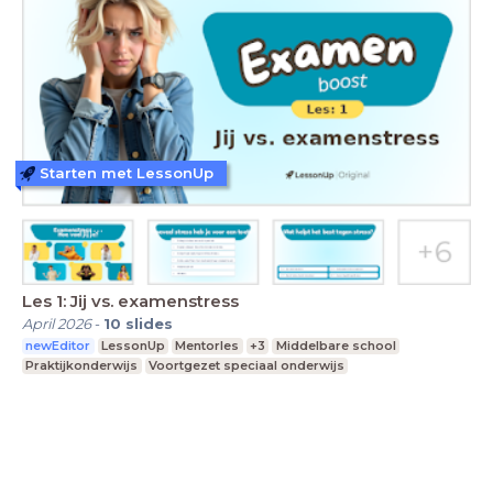
Starten met LessonUp
Les 1: Jij vs. examenstress
April 2026
-
10
slides
newEditor
LessonUp
Mentorles
+3
Middelbare school
Praktijkonderwijs
Voortgezet speciaal onderwijs